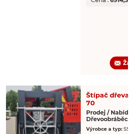
Cena :
6914,39
Žád
Štípač dřeva -
70
Prodej / Nabídk
Dřevoobráběcí s
Výrobce a typ:
SSP