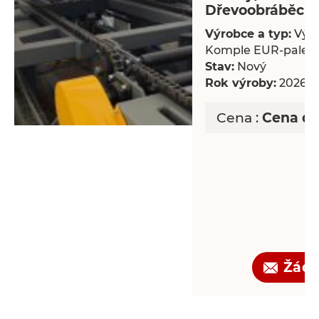
Dřevoobráběcí s
Výrobce a typ:
Výro
Komple EUR-palet
Stav:
Nový
Rok výroby:
2026
Cena :
Cena d
Žádo