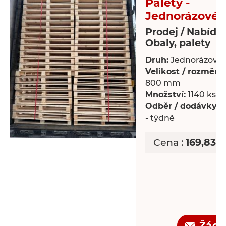
Palety -
Jednorázové 
Prodej / Nabídk
Obaly, palety
Druh:
Jednorázové 
Velikost / rozměry:
800 mm
Množství:
1140 ks
Odběr / dodávky:
P
- týdně
Cena :
169,83 
Žádo