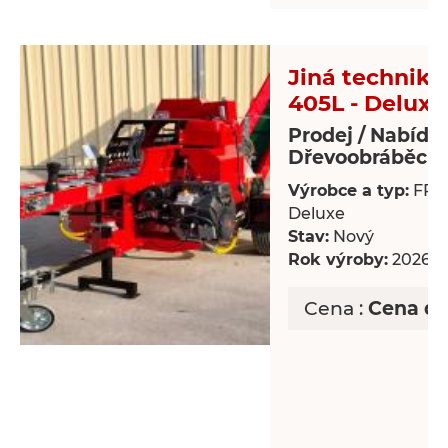
Jiná technika 
405L - Deluxe
Prodej / Nabídk
Dřevoobráběcí s
Výrobce a typ:
FP-4
Deluxe
Stav:
Nový
Rok výroby:
2026
Cena :
Cena d