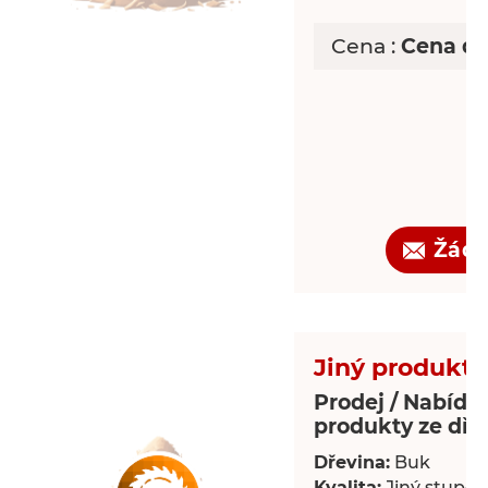
Cena :
Cena d
Žádo
Jiný produkt 
Prodej / Nabídka
produkty ze dře
Dřevina:
Buk
Kvalita:
Jiný stupeň 