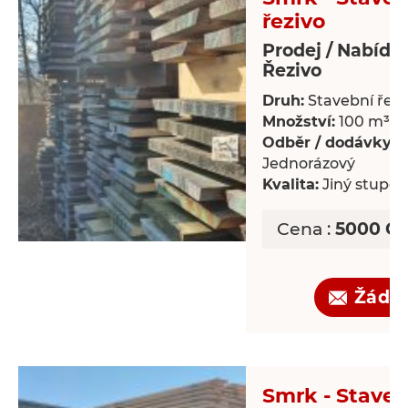
řezivo
Prodej / Nabídk
Řezivo
Druh:
Stavební řezi
Množství:
100 m³
Odběr / dodávky:
Jednorázový
Kvalita:
Jiný stupeň 
Cena :
5000 CZ
Žádo
Smrk - Staveb