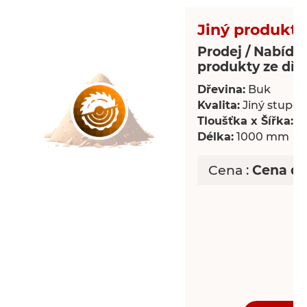
Jiný produkt 
Prodej / Nabídka
produkty ze dře
Dřevina:
Buk
Kvalita:
Jiný stupeň 
Tloušťka x Šířka:
18
Délka:
1000 mm
Cena :
Cena d