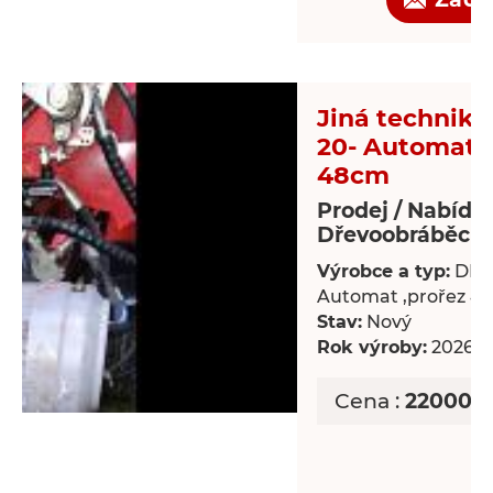
Jiná technika
20- Automat ,
48cm
Prodej / Nabídk
Dřevoobráběcí s
Výrobce a typ:
DR-
Automat ,prořez 4
Stav:
Nový
Rok výroby:
2026
Cena :
220000 