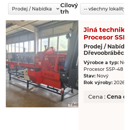
Cílový
trh
Jiná technika
Procesor SSP
Prodej / Nabídk
Dřevoobráběcí s
Výrobce a typ:
Nov
Procesor SSP-48
Stav:
Nový
Rok výroby:
2026
Cena :
Cena d