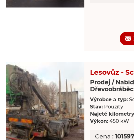
Ž
Lesovůz - Sca
Prodej / Nabídk
Dřevoobráběcí s
Výrobce a typ:
Scan
Stav:
Použitý
Najeté kilometry:
8
Výkon:
450 kW
Cena :
1015978