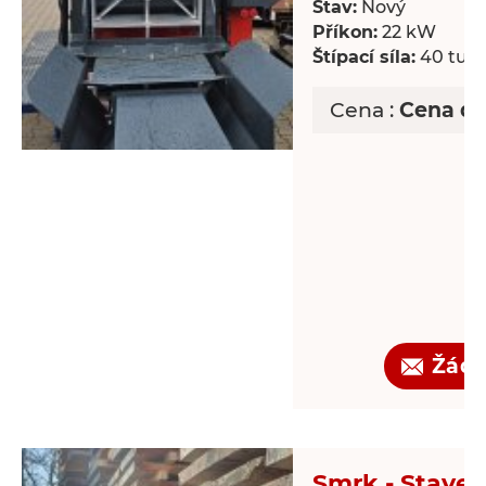
Stav:
Nový
Příkon:
22 kW
Štípací síla:
40 tun
Cena :
Cena d
Žádo
Smrk - Staveb