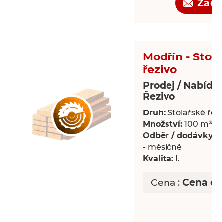
Žádo
Modřín - Stol
řezivo
Prodej / Nabídk
Řezivo
Druh:
Stolařské řez
Množství:
100 m³
Odběr / dodávky:
P
- měsíčně
Kvalita:
I.
Cena :
Cena d