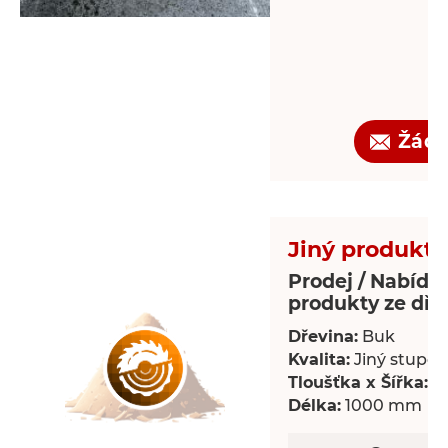
Žádo
Jiný produkt 
Prodej / Nabídka
produkty ze dře
Dřevina:
Buk
Kvalita:
Jiný stupeň 
Tloušťka x Šířka:
18
Délka:
1000 mm