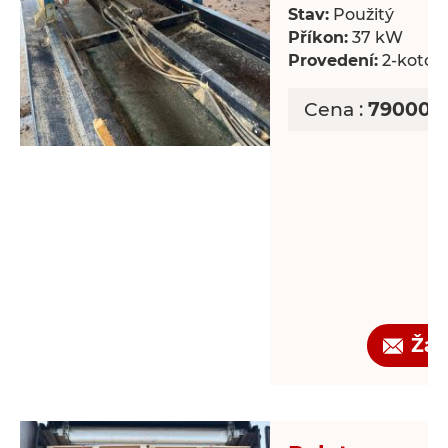
Stav:
Použitý
Příkon:
37 kW
Provedení:
2-kotou
Cena :
790000 
Žád