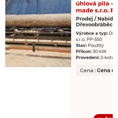
úhlová pila -
made s.r.o. P
Prodej / Nabídk
Dřevoobráběcí s
Výrobce a typ:
Dek
s.r.o. PP-550
Stav:
Použitý
Příkon:
30 kW
Provedení:
2-kotou
Cena :
Cena d