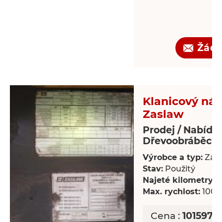
Žádo
Klanicový náv
Zaslaw
Prodej / Nabídk
Dřevoobráběcí s
Výrobce a typ:
Zas
Stav:
Použitý
Najeté kilometry:
8
Max. rychlost:
100 
Cena :
101597,