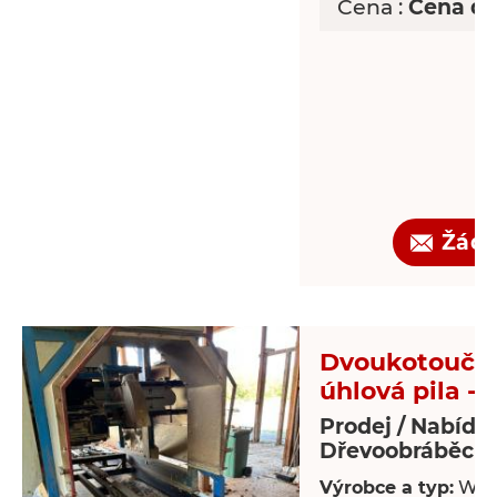
Cena :
Cena d
Žádo
Dvoukotoučo
úhlová pila - 
Prodej / Nabídk
Dřevoobráběcí s
Výrobce a typ:
Wal