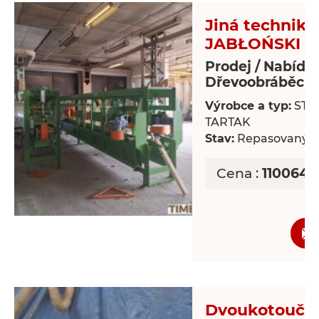
Jiná technika
JABŁOŃSKI T
Prodej / Nabídk
Dřevoobráběcí s
Výrobce a typ:
STR
TARTAK
Stav:
Repasovaný
Cena :
1100643
Dvoukotoučo