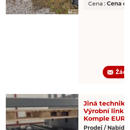
Cena :
Cena d
Žádo
Jiná technika 
Výrobní linka
Komple EUR-p
Prodej / Nabídk