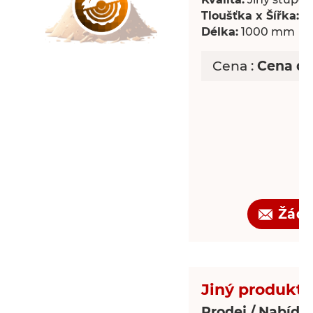
Tloušťka x Šířka:
18
Délka:
1000 mm
Cena :
Cena d
Žádo
Jiný produkt 
Prodej / Nabídka