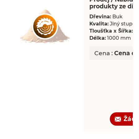
produkty ze dře
Dřevina:
Buk
Kvalita:
Jiný stupeň 
Tloušťka x Šířka:
18
Délka:
1000 mm
Cena :
Cena d
Žádo