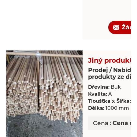
Žádo
Jiný produkt 
Prodej / Nabídka
produkty ze dře
Dřevina:
Buk
Kvalita:
A
Tloušťka x Šířka:
18
Délka:
1000 mm
Cena :
Cena d