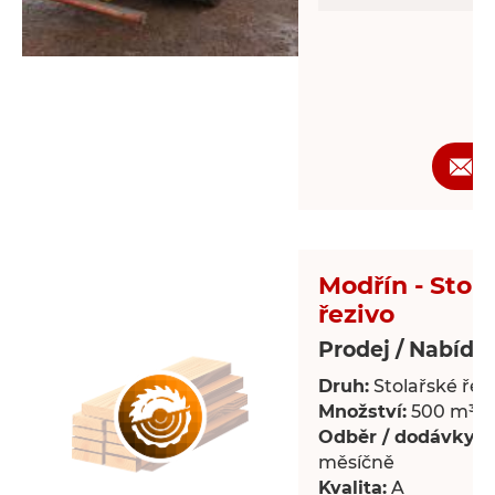
Ž
Modřín - Stol
řezivo
Prodej / Nabídk
Druh:
Stolařské řez
Množství:
500 m³
Odběr / dodávky:
P
měsíčně
Kvalita:
A