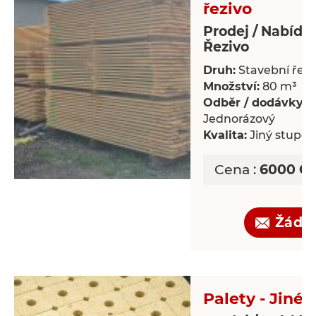
řezivo
Prodej / Nabídk
Řezivo
Druh:
Stavební řezi
Množství:
80 m³
Odběr / dodávky:
Jednorázový
Kvalita:
Jiný stupeň 
Cena :
6000 CZ
Žádo
Palety - Jiné