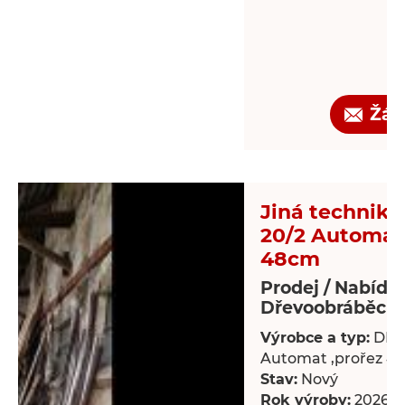
Žád
Jiná technika
20/2 Automat 
48cm
Prodej / Nabídk
Dřevoobráběcí s
Výrobce a typ:
DR-
Automat ,prořez 4
Stav:
Nový
Rok výroby:
2026