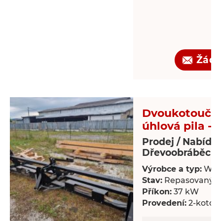
Žádo
Dvoukotoučo
úhlová pila - 
Prodej / Nabídk
Dřevoobráběcí s
Výrobce a typ:
Wal
Stav:
Repasovaný
Příkon:
37 kW
Provedení:
2-kotou