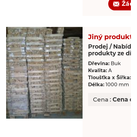
Žádo
Jiný produkt 
Prodej / Nabídka
produkty ze dře
Dřevina:
Buk
Kvalita:
A
Tloušťka x Šířka:
18
Délka:
1000 mm
Cena :
Cena d