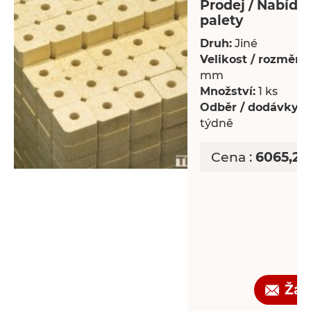
Prodej / Nabídka
palety
Druh:
Jiné
Velikost / rozměry:
mm
Množství:
1 ks
Odběr / dodávky:
P
týdně
Cena :
6065,25
Žád