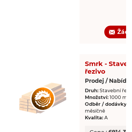
Žádo
Smrk - Staveb
řezivo
Prodej / Nabídk
Druh:
Stavební řezi
Množství:
1000 m³
Odběr / dodávky:
P
měsíčně
Kvalita:
A