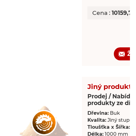
Cena :
10159,7
Žá
Jiný produkt 
Prodej / Nabídka
produkty ze dře
Dřevina:
Buk
Kvalita:
Jiný stupeň 
Tloušťka x Šířka:
18
Délka:
1000 mm