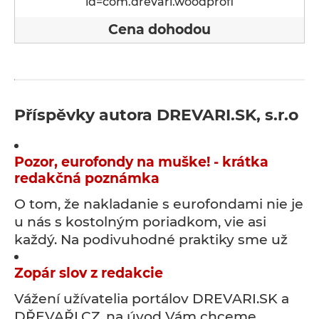
id=com.drevari.woodprofi
Cena dohodou
Příspěvky autora DREVARI.SK, s.r.o
Pozor, eurofondy na muške! - krátka
redakčná poznámka
O tom, že nakladanie s eurofondami nie je
u nás s kostolným poriadkom, vie asi
každý. Na podivuhodné praktiky sme už
Zopár slov z redakcie
Vážení užívatelia portálov DREVARI.SK a
DŘEVAŘI.CZ, na úvod Vám chceme