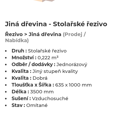
Jiná dřevina - Stolařské řezivo
Řezivo > Jiná dřevina
(Prodej /
Nabídka)
Druh :
Stolařské řezivo
Množství :
0,222 m³
Odběr / dodávky :
Jednorázový
Kvalita :
Jiný stupeň kvality
Kvalita :
Dobrá
Tloušťka x Šířka :
635 x 1000 mm
Délka :
3500 mm
Sušení :
Vzduchosuché
Stav :
Omítané