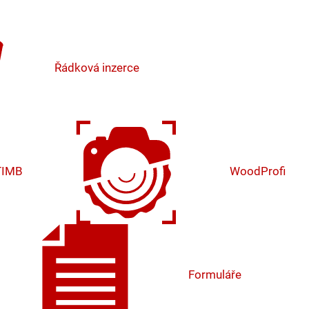
Řádková inzerce
TIMB
WoodProfi
Formuláře