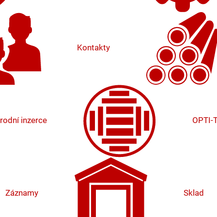
Kontakty
rodní inzerce
OPTI-
Záznamy
Sklad