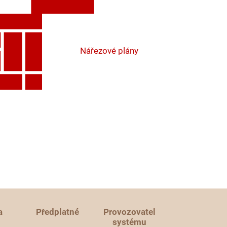
Nářezové plány
a
Předplatné
Provozovatel
systému