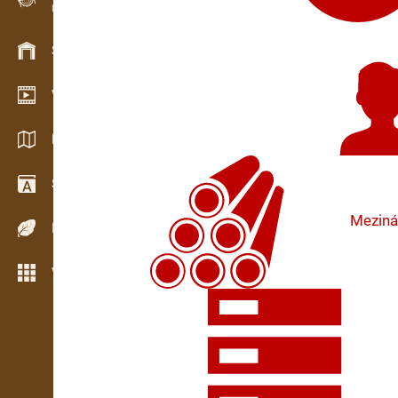
Evidence dřeva v terénu
Skladové hospodářství
Video showroom
Katalogy / Brožury
Slovník
Meziná
Dřeviny
Více možností