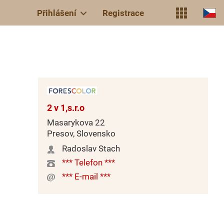
Přihlášení
Registrace
2 v 1,s.r.o
Masarykova 22
Presov, Slovensko
Radoslav Stach
*** Telefon ***
*** E-mail ***