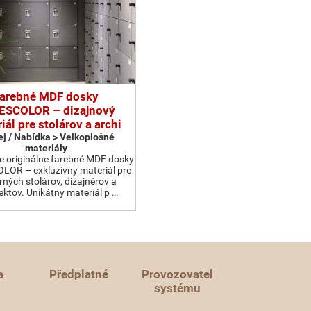
arebné MDF dosky
ESCOLOR – dizajnový
iál pre stolárov a archi
j / Nabídka > Velkoplošné
materiály
 originálne farebné MDF dosky
OR – exkluzívny materiál pre
ných stolárov, dizajnérov a
ektov. Unikátny materiál p …
a
Předplatné
Provozovatel
systému