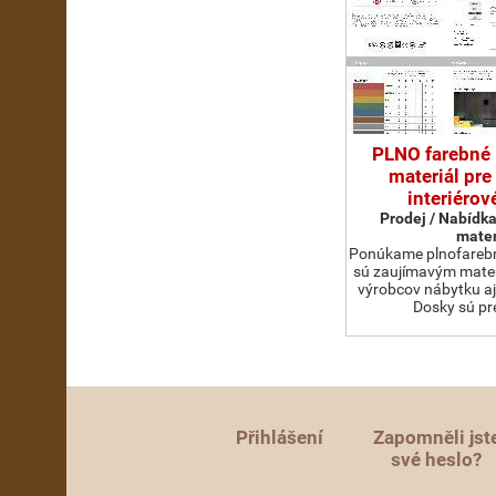
PLNO farebné
materiál pre
interiérov
Prodej / Nabídk
mater
Ponúkame plnofarebn
sú zaujímavým mater
výrobcov nábytku aj 
Dosky sú pr
Přihlášení
Zapomněli jst
své heslo?