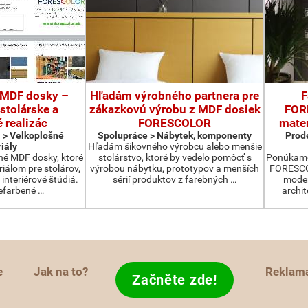
 MDF dosky –
Hľadám výrobného partnera pre
F
 stolárske a
zákazkovú výrobu z MDF dosiek
FOR
é realizác
FORESCOLOR
mater
a > Velkoplošné
Spolupráce > Nábytek, komponenty
Prode
iály
Hľadám šikovného výrobcu alebo menšie
é MDF dosky, ktoré
stolárstvo, ktoré by vedelo pomôcť s
Ponúkame
iálom pre stolárov,
výrobou nábytku, prototypov a menších
FORESCOL
interiérové štúdiá.
sérií produktov z farebných …
moder
efarbené …
archit
e
Jak na to?
Reklam
Začněte zde!