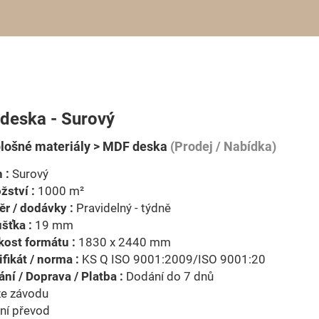
deska - Surový
lošné materiály > MDF deska
(Prodej / Nabídka)
 :
Surový
ství :
1000 m²
r / dodávky :
Pravidelný - týdně
šťka :
19 mm
kost formátu :
1830 x 2440 mm
ifikát / norma :
KS Q ISO 9001:2009/ISO 9001:20
ní / Doprava / Platba :
Dodání do 7 dnů
ze závodu
ní převod