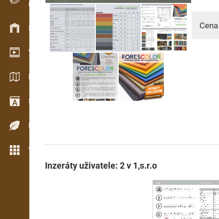
Evidence dřeva v terénu
Cena
Skladové hospodářství
Video showroom
Katalogy / Brožury
Slovník
Dřeviny
Více možností
Inzeráty uživatele: 2 v 1,s.r.o