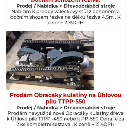
Prodej / Nabídka > Dřevoobráběcí stroje
Nabízím k prodeji válečkový stůl z pohonem a
bočním shozem řeziva na délku řeziva 4,5m . K
ceně + 21%DPH
Prodám Obracáky kulatiny na Úhlovou
pilu TTPP-550
Prodej / Nabídka > Dřevoobráběcí stroje
Prodám nevyužité,nové Obracáky kulatiny dřeva
k Úhlové pile TTPP -450 nebo k PP-550 Cena je za
2 ks kompletní sestava . K ceně + 21%DPH