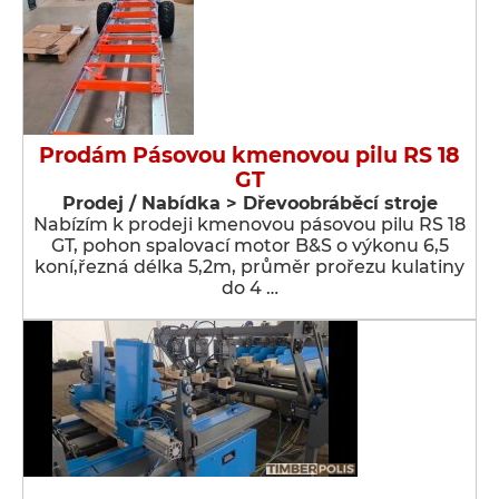
Prodám Pásovou kmenovou pilu RS 18
GT
Prodej / Nabídka > Dřevoobráběcí stroje
Nabízím k prodeji kmenovou pásovou pilu RS 18
GT, pohon spalovací motor B&S o výkonu 6,5
koní,řezná délka 5,2m, průměr prořezu kulatiny
do 4 …