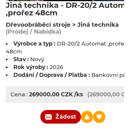
Jiná technika - DR-20/2 Automa
,prořez 48cm
Dřevoobráběcí stroje > Jiná technika
(Prodej / Nabídka)
Výrobce a typ :
DR-20/2 Automat ,prořez
48cm
Stav :
Nový
Rok výroby :
2026
Dodání / Doprava / Platba :
Bankovní pře
Cena :
269000.00
CZK
/ks
(269000,00 CZ
Žádost