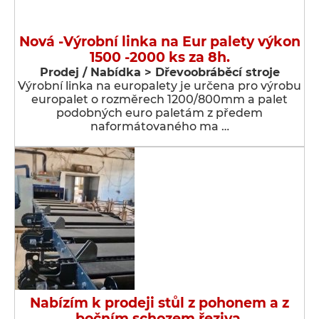
Nová -Výrobní linka na Eur palety výkon
1500 -2000 ks za 8h.
Prodej / Nabídka > Dřevoobráběcí stroje
Výrobní linka na europalety je určena pro výrobu
europalet o rozměrech 1200/800mm a palet
podobných euro paletám z předem
naformátovaného ma …
Nabízím k prodeji stůl z pohonem a z
bočním schozem řeziva.