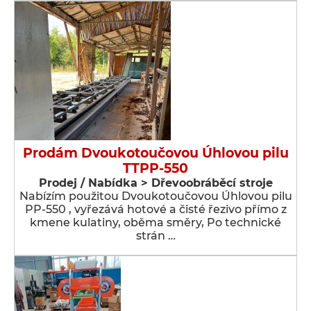
Prodám Dvoukotoučovou Úhlovou pilu
TTPP-550
Prodej / Nabídka > Dřevoobráběcí stroje
Nabízím použitou Dvoukotoučovou Úhlovou pilu
PP-550 , vyřezává hotové a čisté řezivo přímo z
kmene kulatiny, oběma směry, Po technické
strán …