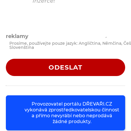
reklamy
Prosíme, používejte pouze jazyk: Angličtina, Němčina, Češ
Slovenština
ODESLAT
Provozovatel portálu DŘEVAŘI.CZ
vykonává zprostředkovatelskou činnost
a přímo nevyrábí nebo neprodává
žádné produkty.