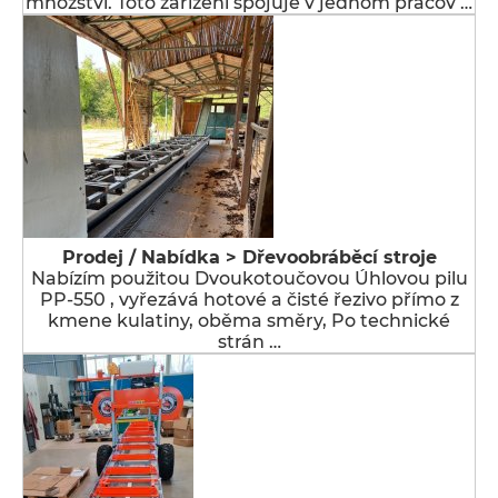
množství. Toto zařízení spojuje v jednom pracov …
Prodej / Nabídka > Dřevoobráběcí stroje
Nabízím použitou Dvoukotoučovou Úhlovou pilu
PP-550 , vyřezává hotové a čisté řezivo přímo z
kmene kulatiny, oběma směry, Po technické
strán …