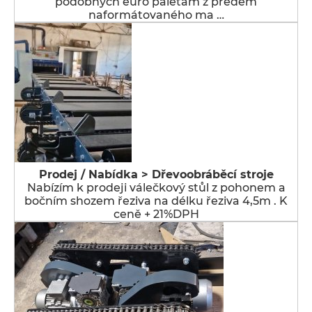
podobných euro paletám z předem
naformátovaného ma …
Prodej / Nabídka > Dřevoobráběcí stroje
Nabízím k prodeji válečkový stůl z pohonem a
bočním shozem řeziva na délku řeziva 4,5m . K
ceně + 21%DPH