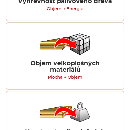
Výhřevnost palivového dřeva
Objem → Energie
Objem velkoplošných
materiálů
Plocha → Objem