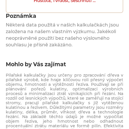
Hustota, Tvrdost, Seschnutí …
Poznámka
Některá data použitá v našich kalkulačkách jsou
založena na našem vlastním výzkumu. Jakékoli
neoprávněné použití bez našeho výslovného
souhlasu je přísně zakázáno.
Mohlo by Vás zajímat
Pilařské kalkulačky jsou určeny pro zpracování dřeva v
pilařské výrobě, kde hraje klíčovou roli přesný výpočet
objemu, hmotnosti a výtěžnosti řeziva. Používají se při
plánování pořezů kulatiny, optimalizaci výrobních
procesů a minimalizaci ztrát vznikajících při řezání. Na
rozdíl od lesnických výpočtů, které se zaměřují na stojící
stromy, pracují pilařské kalkulačky s již vytěženou
kulatinou a řezivem. Důležitými parametry jsou rozměry
kulatiny, délka, průměr, vlhkost dřeva a technologie
řezání. Na základě těchto údajů je možné vypočítat
objem řeziva, jeho hmotnost nebo odhadnout
procentuální ztrátu materiálu ve formě pilin. Efektivita