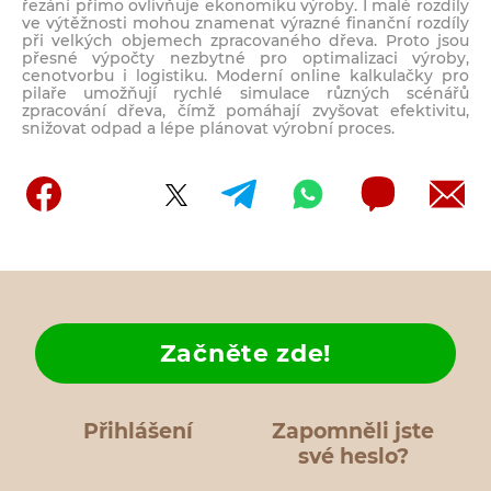
řezání přímo ovlivňuje ekonomiku výroby. I malé rozdíly
ve výtěžnosti mohou znamenat výrazné finanční rozdíly
při velkých objemech zpracovaného dřeva. Proto jsou
přesné výpočty nezbytné pro optimalizaci výroby,
cenotvorbu i logistiku. Moderní online kalkulačky pro
pilaře umožňují rychlé simulace různých scénářů
zpracování dřeva, čímž pomáhají zvyšovat efektivitu,
snižovat odpad a lépe plánovat výrobní proces.
Začněte zde!
Přihlášení
Zapomněli jste
své heslo?