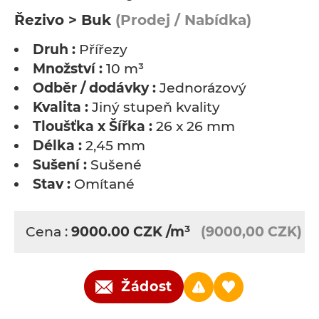
Řezivo > Buk
(Prodej / Nabídka)
Druh :
Přířezy
Množství :
10 m³
Odběr / dodávky :
Jednorázový
Kvalita :
Jiný stupeň kvality
Tloušťka x Šířka :
26 x 26 mm
Délka :
2,45 mm
Sušení :
Sušené
Stav :
Omítané
Cena :
9000.00
CZK
/m³
(9000,00 CZK)
Žádost