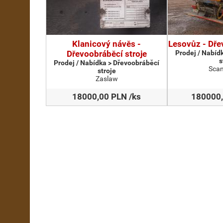
Klanicový návěs -
Lesovůz - Dře
Dřevoobráběcí stroje
Prodej / Nabíd
s
Prodej / Nabídka > Dřevoobráběcí
Scan
stroje
Zaslaw
18000,00 PLN /ks
180000,