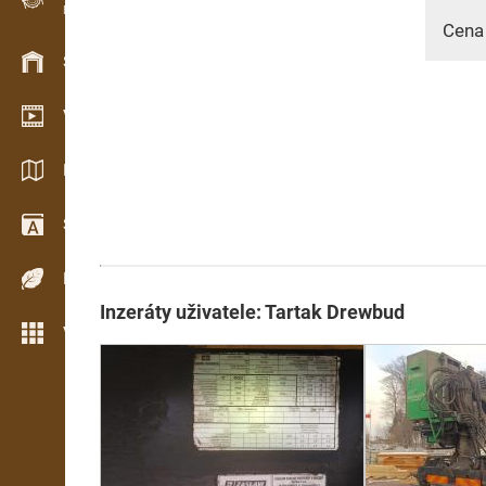
Evidence dřeva v terénu
Cena
Skladové hospodářství
Video showroom
Katalogy / Brožury
Slovník
Dřeviny
Inzeráty uživatele: Tartak Drewbud
Více možností