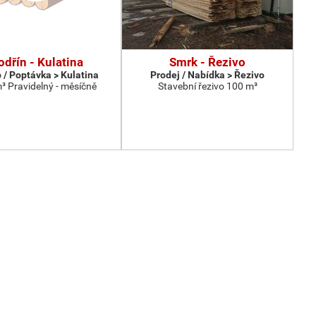
dřín - Kulatina
Smrk - Řezivo
 / Poptávka > Kulatina
Prodej / Nabídka > Řezivo
³ Pravidelný - měsíčně
Stavební řezivo 100 m³