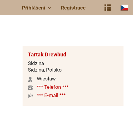
Přihlášení
Registrace
Tartak Drewbud
Sidzina
Sidzina, Polsko
Wiesław
*** Telefon ***
*** E-mail ***