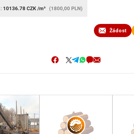
 :
10136.78
CZK
/m³
(1800,00 PLN)
Žádost