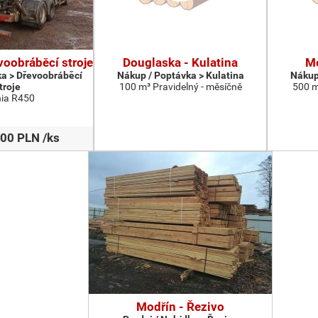
voobráběcí stroje
Douglaska - Kulatina
Mo
ka > Dřevoobráběcí
Nákup / Poptávka > Kulatina
Nákup
troje
100 m³ Pravidelný - měsíčně
500 m
ia R450
00 PLN /ks
Modřín - Řezivo