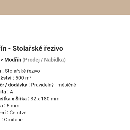
n - Stolařské řezivo
 > Modřín
(Prodej / Nabídka)
 :
Stolařské řezivo
ství :
500 m³
r / dodávky :
Pravidelný - měsíčně
ita :
A
šťka x Šířka :
32 x 180 mm
a :
5 mm
ní :
Čerstvé
 :
Omítané