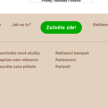
Prodej / Nabídka > Řezivo
e
Jak na to?
Reklam
Začněte zde!
avrhněte nové služby
Reklamní kampaň
apište nám referenci
Partnerství
ozvěte vaše přátele
Partneři