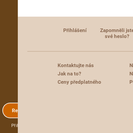
Přihlášení
Zapomněli jst
své heslo?
Kontaktujte nás
N
Jak na to?
N
Ceny předplatného
P
Registrace
Přihlášení