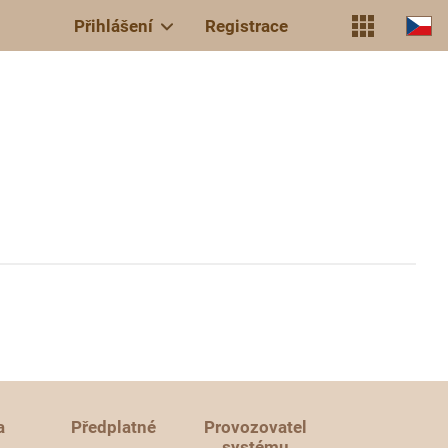
Přihlášení
Registrace
a
Předplatné
Provozovatel
systému