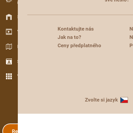
Evidence dřeva v terénu
Skladové hospodářství
Kontaktujte nás
N
Video showroom
Jak na to?
N
Ceny předplatného
P
Katalogy / Brožury
Slovník
Více možností
Zvolte si jazyk
Registrace