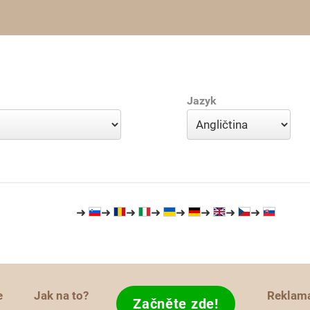
Jazyk
➜
➜
➜
➜
➜
➜
➜
➜
e
Jak na to?
Reklam
Začněte zde!