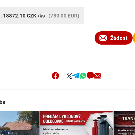
 :
18872.10
CZK
/ks
(780,00 EUR)
Žádost
oba