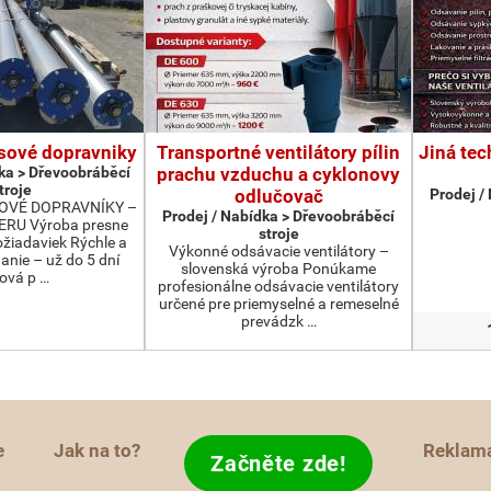
sové dopravniky
Transportné ventilátory pílin
Jiná tec
ka > Dřevoobráběcí
prachu vzduchu a cyklonovy
troje
odlučovač
Prodej /
OVÉ DOPRAVNÍKY –
Prodej / Nabídka > Dřevoobráběcí
RU Výroba presne
stroje
ožiadaviek Rýchle a
Výkonné odsávacie ventilátory –
anie – už do 5 dní
slovenská výroba Ponúkame
ová p …
profesionálne odsávacie ventilátory
určené pre priemyselné a remeselné
prevádzk …
e
Jak na to?
Reklam
Začněte zde!