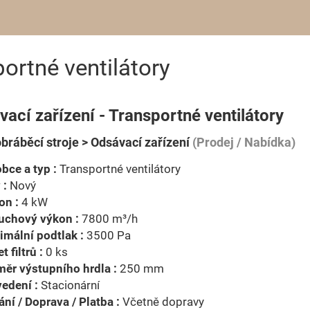
ortné ventilátory
ací zařízení - Transportné ventilátory
bráběcí stroje > Odsávací zařízení
(Prodej / Nabídka)
bce a typ :
Transportné ventilátory
 :
Nový
on :
4 kW
uchový výkon :
7800 m³/h
mální podtlak :
3500 Pa
t filtrů :
0 ks
ěr výstupního hrdla :
250 mm
edení :
Stacionární
ní / Doprava / Platba :
Včetně dopravy