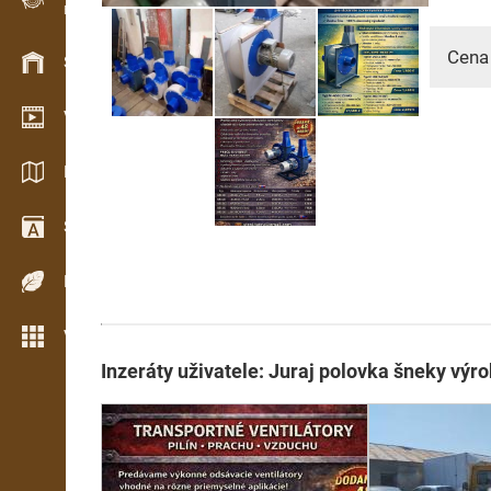
Evidence dřeva v terénu
Cena
Skladové hospodářství
Video showroom
Katalogy / Brožury
Slovník
Dřeviny
Více možností
Inzeráty uživatele: Juraj polovka šneky výr