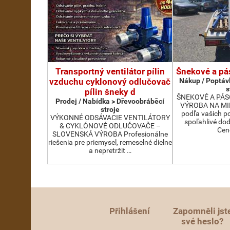
Transportný ventilátor pílin
Šnekové a pá
vzduchu cyklonový odlučovač
Nákup / Poptáv
s
pílin šneky d
ŠNEKOVÉ A PÁS
Prodej / Nabídka > Dřevoobráběcí
VÝROBA NA MIE
stroje
podľa vašich p
VÝKONNÉ ODSÁVACIE VENTILÁTORY
spoľahlivé dod
& CYKLÓNOVÉ ODLUČOVAČE –
Cen
SLOVENSKÁ VÝROBA Profesionálne
riešenia pre priemysel, remeselné dielne
a nepretržit …
Přihlášení
Zapomněli jst
své heslo?