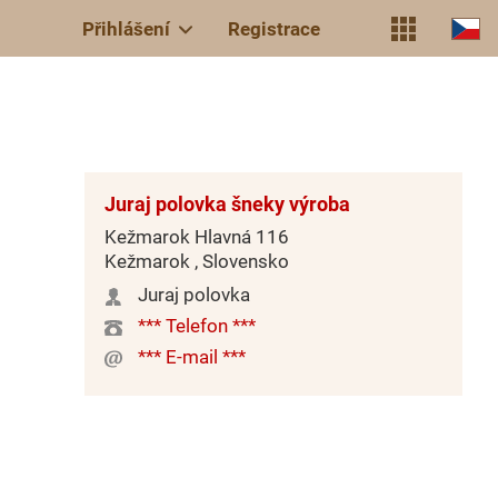
Přihlášení
Registrace
Juraj polovka šneky výroba
Kežmarok Hlavná 116
Kežmarok , Slovensko
Juraj polovka
*** Telefon ***
*** E-mail ***