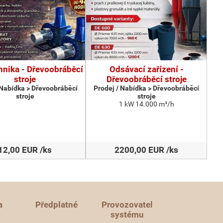
hnika - Dřevoobráběcí
Odsávací zařízení -
stroje
Dřevoobráběcí stroje
 Nabídka > Dřevoobráběcí
Prodej / Nabídka > Dřevoobráběcí
stroje
stroje
1 kW 14.000 m³/h
12,00 EUR /ks
2200,00 EUR /ks
a
Předplatné
Provozovatel
systému