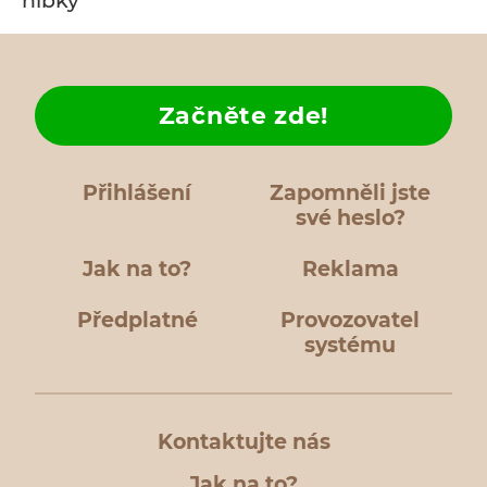
hĺbky
Začněte zde!
Přihlášení
Zapomněli jste
své heslo?
Jak na to?
Reklama
Předplatné
Provozovatel
systému
Kontaktujte nás
Jak na to?