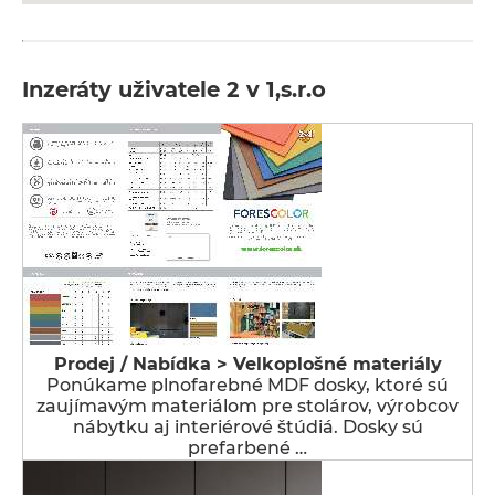
Inzeráty uživatele 2 v 1,s.r.o
Prodej / Nabídka > Velkoplošné materiály
Ponúkame plnofarebné MDF dosky, ktoré sú
zaujímavým materiálom pre stolárov, výrobcov
nábytku aj interiérové štúdiá. Dosky sú
prefarbené …