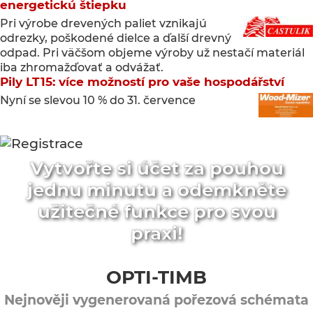
energetickú štiepku
Pri výrobe drevených paliet vznikajú
odrezky, poškodené dielce a ďalší drevný
odpad. Pri väčšom objeme výroby už nestačí materiál
iba zhromažďovať a odvážať.
Pily LT15: více možností pro vaše hospodářství
Nyní se slevou 10 % do 31. července
Vytvořte si účet za pouhou
jednu minutu a odemkněte
užitečné funkce pro svou
praxi!
OPTI-TIMB
Nejnověji vygenerovaná pořezová schémata