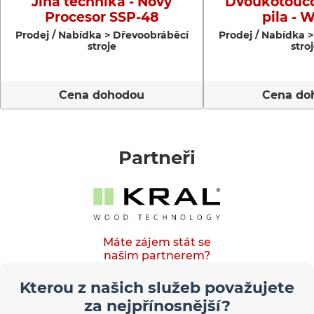
Jiná technika - Nový
Dvoukotoučo
Procesor SSP-48
pila - 
Prodej / Nabídka > Dřevoobráběcí
Prodej / Nabídka 
stroje
stro
Cena dohodou
Cena do
Partneři
Máte zájem stát se
našim partnerem?
Kterou z našich služeb považujete
za nejpřínosnější?