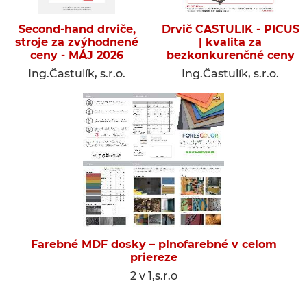
Second-hand drviče,
Drvič CASTULIK - PICUS
stroje za zvýhodnené
| kvalita za
ceny - MÁJ 2026
bezkonkurenčné ceny
Ing.Častulík, s.r.o.
Ing.Častulík, s.r.o.
Farebné MDF dosky – plnofarebné v celom
priereze
2 v 1,s.r.o