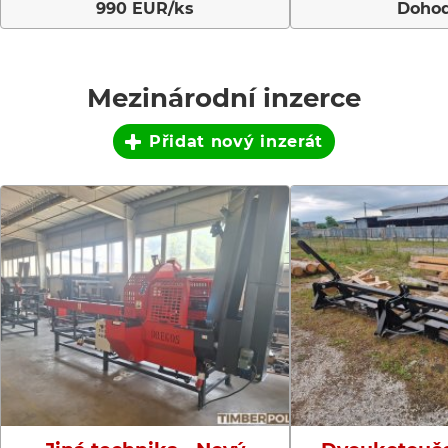
990 EUR/ks
Doho
Mezinárodní inzerce
Přidat nový inzerát