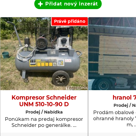
Přidat nový inzerát
Právě přidáno
Kompresor Schneider
hranol 
UNM 510-10-90 D
Prodej / 
Prodej / Nabídka
Prodám obalové -
ohranné hranol
Ponúkam na predaj kompresor
m, ..
Schneider po generálke. ...