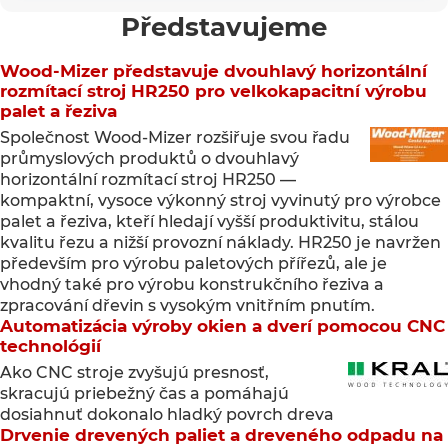
Představujeme
Wood-Mizer představuje dvouhlavý horizontální
rozmítací stroj HR250 pro velkokapacitní výrobu
palet a řeziva
Společnost Wood-Mizer rozšiřuje svou řadu
průmyslových produktů o dvouhlavý
horizontální rozmítací stroj HR250 —
kompaktní, vysoce výkonný stroj vyvinutý pro výrobce
palet a řeziva, kteří hledají vyšší produktivitu, stálou
kvalitu řezu a nižší provozní náklady. HR250 je navržen
především pro výrobu paletových přířezů, ale je
vhodný také pro výrobu konstrukčního řeziva a
zpracování dřevin s vysokým vnitřním pnutím.
Automatizácia výroby okien a dverí pomocou CNC
technológií
Ako CNC stroje zvyšujú presnosť,
skracujú priebežný čas a pomáhajú
dosiahnuť dokonalo hladký povrch dreva
Drvenie drevených paliet a dreveného odpadu na