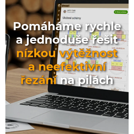
Pomáháme rychle
a jednoduše řešit
nízkou výtěžnost
a neefektivní
řezání
na pilách