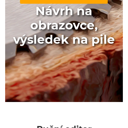
Návrh na
obrazovce,
výsledek na pile