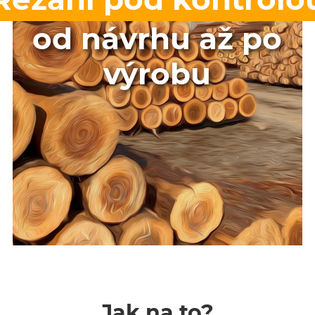
od návrhu až po
výrobu
Jak na to?