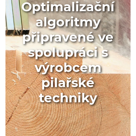
Optimalizační
algoritmy
připravené ve
spolupráci s
výrobcem
pilařské
techniky