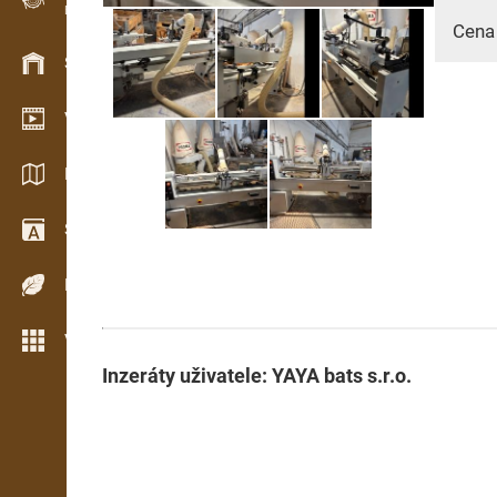
Evidence dřeva v terénu
Cena
Skladové hospodářství
Video showroom
Katalogy / Brožury
Slovník
Dřeviny
Více možností
Inzeráty uživatele: YAYA bats s.r.o.