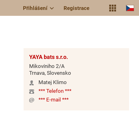
Přihlášení
Registrace
YAYA bats s.r.o.
Mikovíniho 2/A
Trnava, Slovensko
Matej Klimo
*** Telefon ***
*** E-mail ***