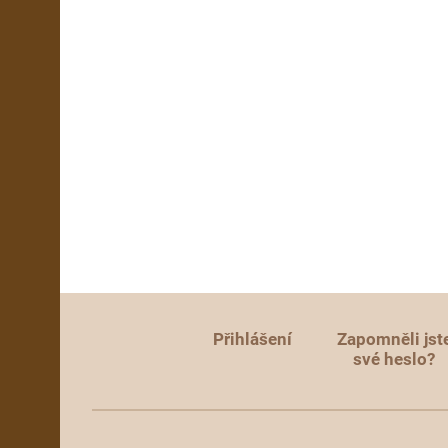
Přihlášení
Zapomněli jst
své heslo?