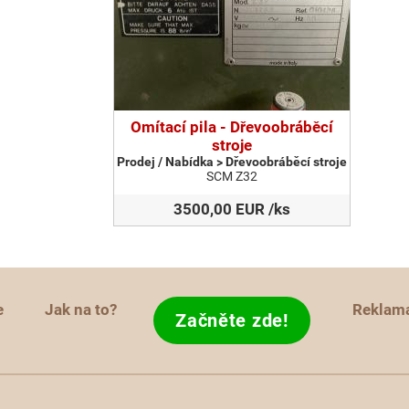
Omítací pila - Dřevoobráběcí
stroje
Prodej / Nabídka > Dřevoobráběcí stroje
SCM Z32
3500,00 EUR /ks
e
Jak na to?
Reklam
Začněte zde!