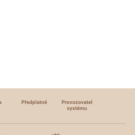
a
Předplatné
Provozovatel
systému