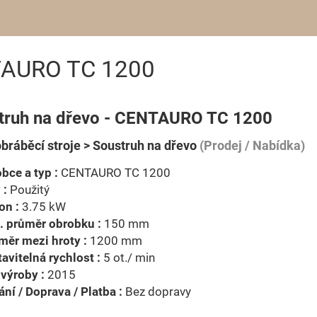
TAURO TC 1200
truh na dřevo - CENTAURO TC 1200
bráběcí stroje > Soustruh na dřevo
(Prodej / Nabídka)
bce a typ :
CENTAURO TC 1200
 :
Použitý
on :
3.75 kW
. průměr obrobku :
150 mm
ěr mezi hroty :
1200 mm
avitelná rychlost :
5 ot./ min
výroby :
2015
ní / Doprava / Platba :
Bez dopravy