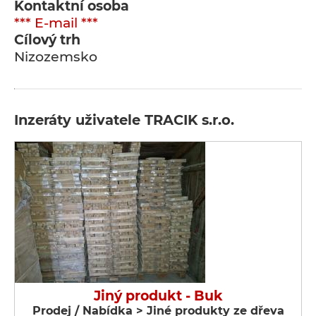
Kontaktní osoba
*** E-mail ***
Cílový trh
Nizozemsko
Inzeráty uživatele TRACIK s.r.o.
Jiný produkt - Buk
Prodej / Nabídka > Jiné produkty ze dřeva