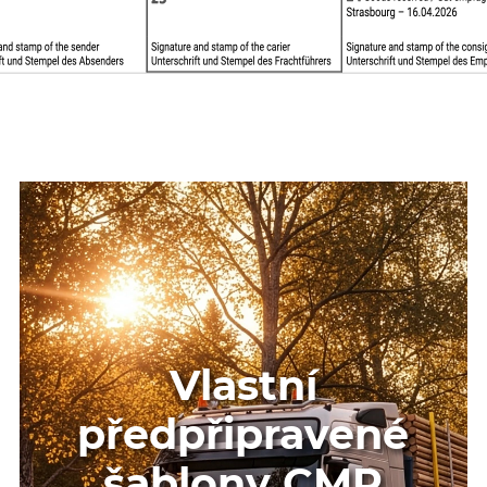
Vlastní
předpřipravené
šablony CMR