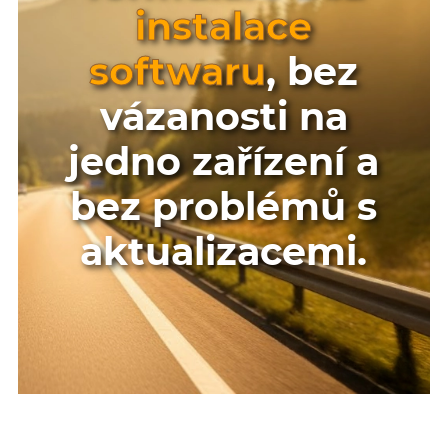
instalace
softwaru
, bez
vázanosti na
jedno zařízení a
bez problémů s
aktualizacemi.