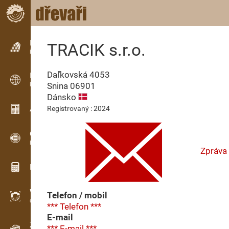
Inzerce
TRACIK s.r.o.
Řádková inzerce
Daľkovská 4053
Inzerce
Snina
06901
Mezinárodní inzerce
Dánsko
Aktuality / Články
Registrovaný : 2024
OPTI-TIMB
Pořezová schémata
Zpráva
Dřevařské kalkulačky
WoodProfi
Telefon / mobil
Objem dřeva s AI
*** Telefon ***
E-mail
Záznamník
*** E-mail ***