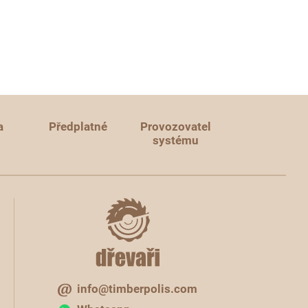
a
Předplatné
Provozovatel
systému
info@timberpolis.com