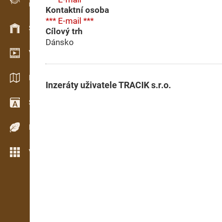
Evidence dřeva v terénu
Kontaktní osoba
*** E-mail ***
Skladové hospodářství
Cílový trh
Dánsko
Video showroom
Katalogy / Brožury
Inzeráty uživatele TRACIK s.r.o.
Slovník
Dřeviny
Více možností