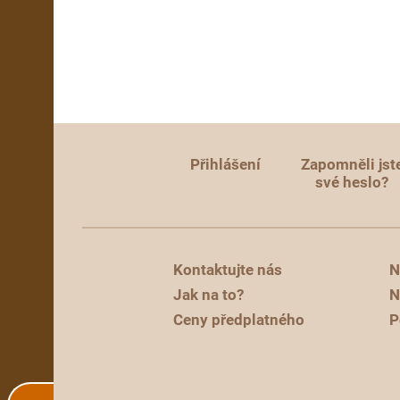
Přihlášení
Zapomněli jst
své heslo?
Kontaktujte nás
N
Jak na to?
N
Ceny předplatného
P