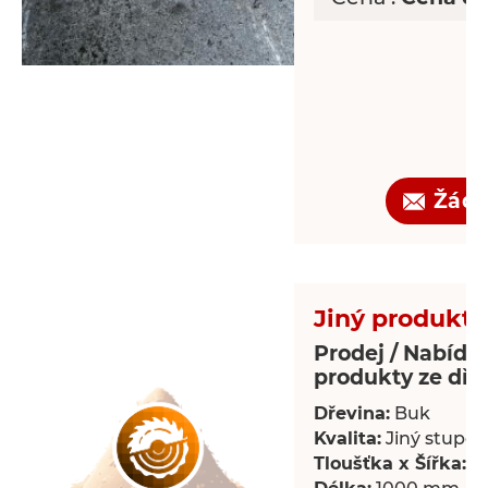
Žádo
Jiný produkt 
Prodej / Nabídka
produkty ze dře
Dřevina:
Buk
Kvalita:
Jiný stupeň 
Tloušťka x Šířka:
18