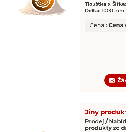
Tloušťka x Šířka:
18
Délka:
1000 mm
Cena :
Cena d
Žádo
Jiný produkt 
Prodej / Nabídka
produkty ze dře