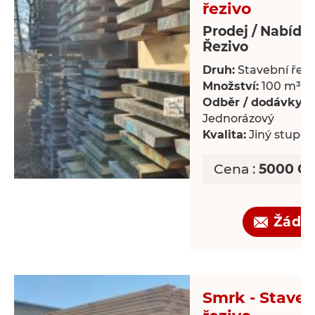
řezivo
Prodej / Nabídk
Řezivo
Druh:
Stavební řezi
Množství:
100 m³
Odběr / dodávky:
Jednorázový
Kvalita:
Jiný stupeň 
Cena :
5000 CZ
Žádo
Smrk - Staveb