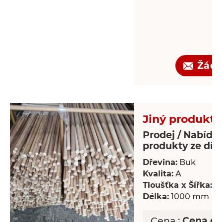
Žádo
Jiný produkt 
Prodej / Nabídka
produkty ze dře
Dřevina:
Buk
Kvalita:
A
Tloušťka x Šířka:
18
Délka:
1000 mm
Cena :
Cena d