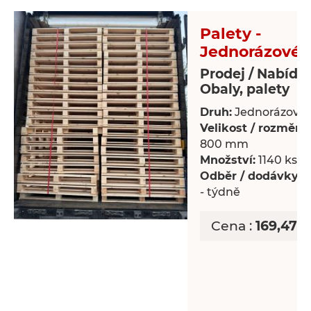
Palety -
Jednorázové 
Prodej / Nabídk
Obaly, palety
Druh:
Jednorázové 
Velikost / rozměry:
800 mm
Množství:
1140 ks
Odběr / dodávky:
P
- týdně
Cena :
169,47 