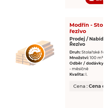
Modřín - Stol
řezivo
Prodej / Nabídk
Řezivo
Druh:
Stolařské řez
Množství:
100 m³
Odběr / dodávky:
P
- měsíčně
Kvalita:
I.
Cena :
Cena d