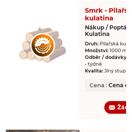
Smrk - Pilařs
kulatina
Nákup / Poptáv
Kulatina
Druh:
Pilařská kula
Množství:
1000 m³
Odběr / dodávky:
P
- týdně
Kvalita:
Jiný stupeň 
Cena :
Cena d
Žádo