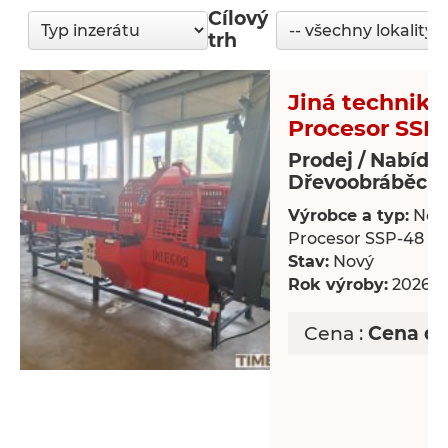
Cílový
trh
Jiná technika
Procesor SSP
Prodej / Nabídk
Dřevoobráběcí s
Výrobce a typ:
Nov
Procesor SSP-48
Stav:
Nový
Rok výroby:
2026
Cena :
Cena d