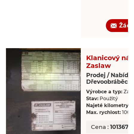
Žádo
Klanicový náv
Zaslaw
Prodej / Nabídk
Dřevoobráběcí s
Výrobce a typ:
Zas
Stav:
Použitý
Najeté kilometry:
8
Max. rychlost:
100 
Cena :
101367,