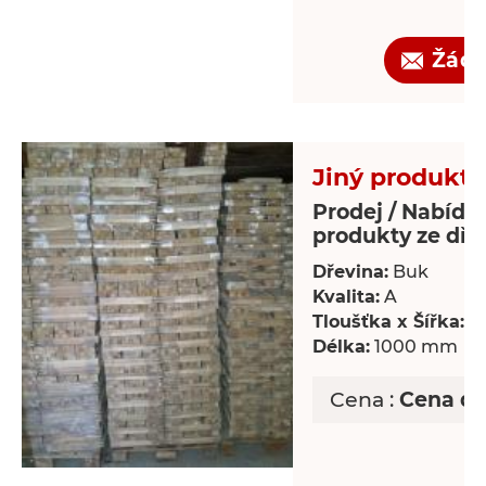
Žádo
Jiný produkt 
Prodej / Nabídka
produkty ze dře
Dřevina:
Buk
Kvalita:
A
Tloušťka x Šířka:
18
Délka:
1000 mm
Cena :
Cena d