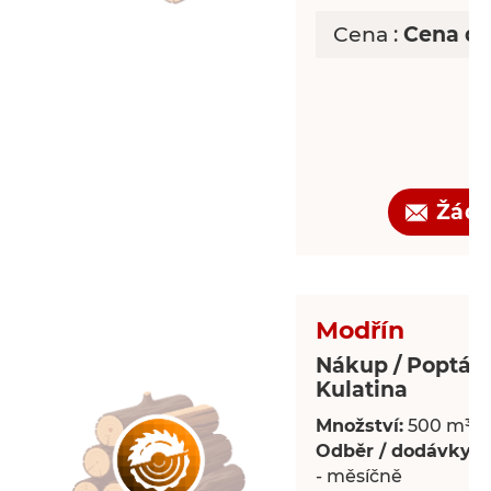
Cena :
Cena d
Žádo
Modřín
Nákup / Poptáv
Kulatina
Množství:
500 m³
Odběr / dodávky:
P
- měsíčně