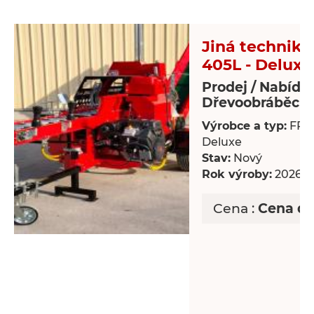
Jiná technika 
405L - Deluxe
Prodej / Nabídk
Dřevoobráběcí s
Výrobce a typ:
FP-4
Deluxe
Stav:
Nový
Rok výroby:
2026
Cena :
Cena d