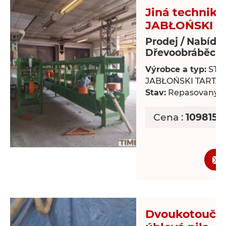
Jiná technika
JABŁOŃSKI T
Prodej / Nabídk
Dřevoobráběcí s
Výrobce a typ:
STR
JABŁOŃSKI TARTA
Stav:
Repasovaný
Cena :
1098150
Dvoukotoučo