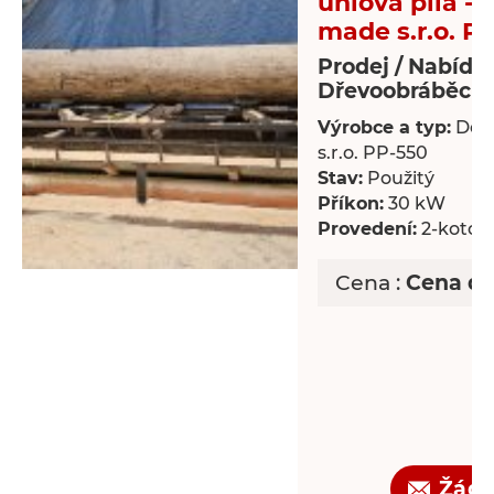
úhlová pila -
made s.r.o. P
Prodej / Nabídk
Dřevoobráběcí s
Výrobce a typ:
Dek
s.r.o. PP-550
Stav:
Použitý
Příkon:
30 kW
Provedení:
2-kotou
Cena :
Cena d
Žádo