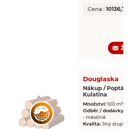
Cena :
10136,7
Žá
Douglaska
Nákup / Poptáv
Kulatina
Množství:
100 m³
Odběr / dodávky:
P
- měsíčně
Kvalita:
Jiný stupeň 