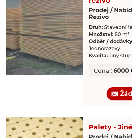
řezivo
Prodej / Nabídk
Řezivo
Druh:
Stavební řezi
Množství:
80 m³
Odběr / dodávky:
Jednorázový
Kvalita:
Jiný stupeň 
Cena :
6000 CZ
Žádo
Palety - Jiné
Prodej / Nabídka