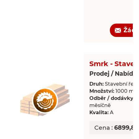
Žádo
Smrk - Staveb
Prodej / Nabídk
Druh:
Stavební řezi
Množství:
1000 m³
Odběr / dodávky:
P
měsíčně
Kvalita:
A
Cena :
6899,85