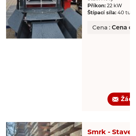
Příkon:
22 kW
Štípací síla:
40 tun
Cena :
Cena d
Žádo
Smrk - Staveb