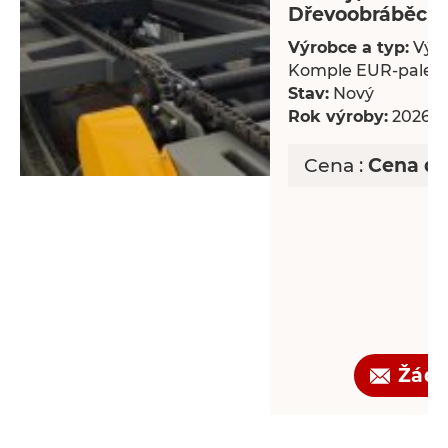
Dřevoobráběcí s
Výrobce a typ:
Výro
Komple EUR-palet
Stav:
Nový
Rok výroby:
2026
Cena :
Cena d
Žádo