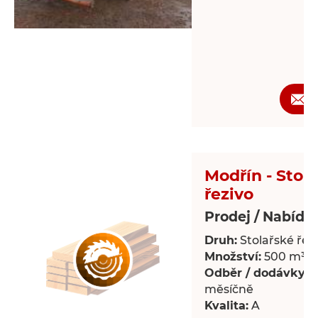
Modřín - Stol
řezivo
Prodej / Nabídk
Druh:
Stolařské řez
Množství:
500 m³
Odběr / dodávky:
P
měsíčně
Kvalita:
A