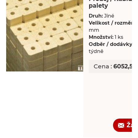
palety
Druh:
Jiné
Velikost / rozměry:
mm
Množství:
1 ks
Odběr / dodávky:
P
týdně
Cena :
6052,50
Žád