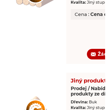
Kvalita:
Jiný stupeň 
Cena :
Cena d
Žádo
Jiný produkt 
Prodej / Nabídka
produkty ze dře
Dřevina:
Buk
Kvalita:
Jiný stupeň 