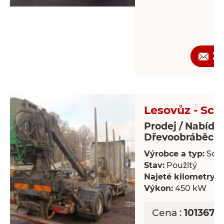
Ž
Lesovůz - Sca
Prodej / Nabídk
Dřevoobráběcí s
Výrobce a typ:
Scan
Stav:
Použitý
Najeté kilometry:
8
Výkon:
450 kW
Cena :
1013677