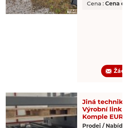
Cena :
Cena d
Žádo
Jiná technika 
Výrobní linka
Komple EUR-p
Prodej / Nabídk