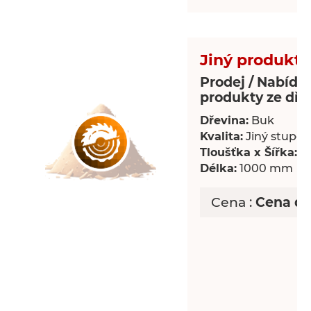
Jiný produkt 
Prodej / Nabídka
produkty ze dře
Dřevina:
Buk
Kvalita:
Jiný stupeň 
Tloušťka x Šířka:
18
Délka:
1000 mm
Cena :
Cena d