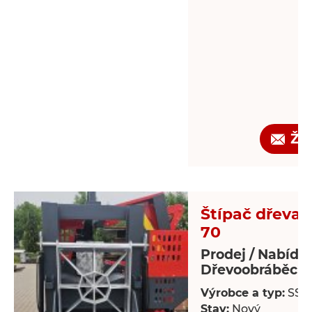
Žá
Štípač dřeva -
70
Prodej / Nabídk
Dřevoobráběcí s
Výrobce a typ:
SSP
Stav:
Nový