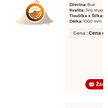
Dřevina:
Buk
Kvalita:
Jiný stupeň 
Tloušťka x Šířka:
18
Délka:
1000 mm
Cena :
Cena d
Žádo