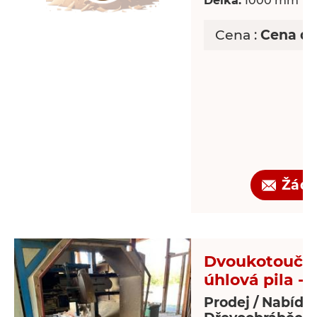
Délka:
1000 mm
Cena :
Cena d
Žádo
Dvoukotoučo
úhlová pila - 
Prodej / Nabídk