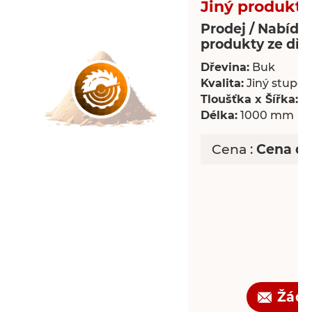
Jiný produkt 
Prodej / Nabídka
produkty ze dře
Dřevina:
Buk
Kvalita:
Jiný stupeň 
Tloušťka x Šířka:
18
Délka:
1000 mm
Cena :
Cena d
Žádo