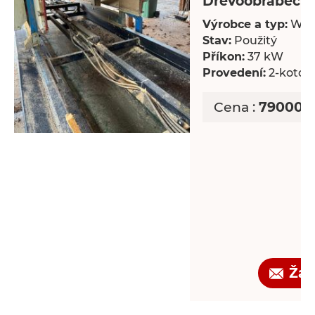
Dřevoobráběcí s
Výrobce a typ:
Wal
Stav:
Použitý
Příkon:
37 kW
Provedení:
2-kotou
Cena :
790000 
Žád