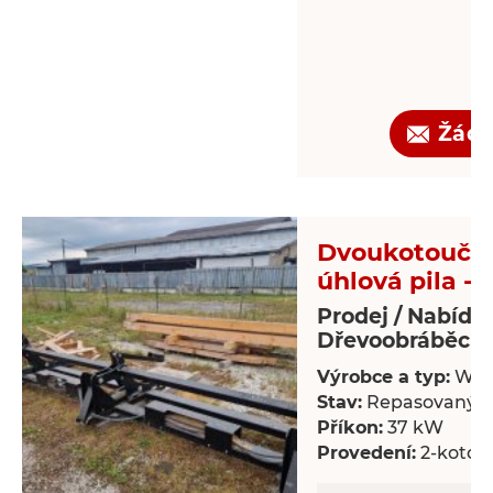
Žádo
Dvoukotoučo
úhlová pila - 
Prodej / Nabídk
Dřevoobráběcí s
Výrobce a typ:
Wal
Stav:
Repasovaný
Příkon:
37 kW
Provedení:
2-kotou