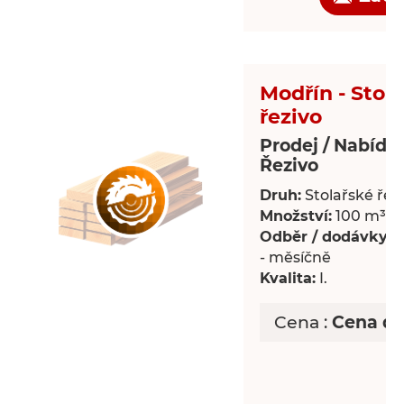
Modřín - Stol
řezivo
Prodej / Nabídk
Řezivo
Druh:
Stolařské řez
Množství:
100 m³
Odběr / dodávky:
P
- měsíčně
Kvalita:
I.
Cena :
Cena d