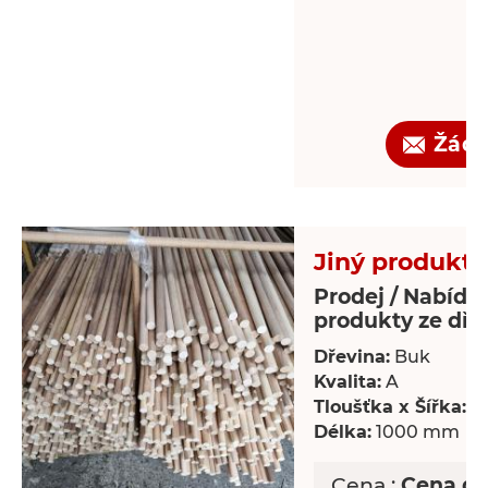
Žádo
Jiný produkt 
Prodej / Nabídka
produkty ze dře
Dřevina:
Buk
Kvalita:
A
Tloušťka x Šířka:
18
Délka:
1000 mm
Cena :
Cena d