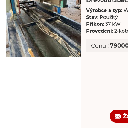
Dřevoobráběcí s
Výrobce a typ:
Wal
Stav:
Použitý
Příkon:
37 kW
Provedení:
2-kotou
Cena :
790000 
Žád