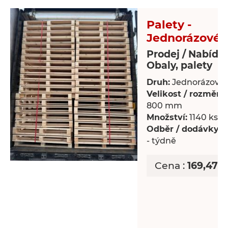
Palety -
Jednorázové 
Prodej / Nabídk
Obaly, palety
Druh:
Jednorázové 
Velikost / rozměry:
800 mm
Množství:
1140 ks
Odběr / dodávky:
P
- týdně
Cena :
169,47 