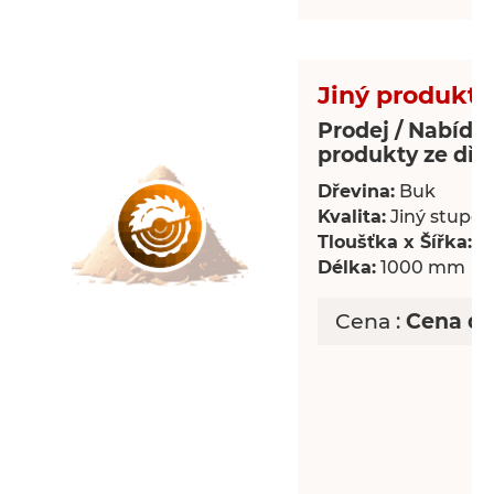
Jiný produkt 
Prodej / Nabídka
produkty ze dře
Dřevina:
Buk
Kvalita:
Jiný stupeň 
Tloušťka x Šířka:
18
Délka:
1000 mm
Cena :
Cena d