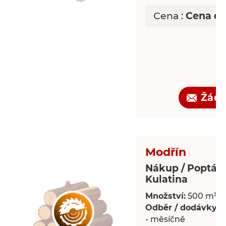
Cena :
Cena d
Žádo
Modřín
Nákup / Poptáv
Kulatina
Množství:
500 m³
Odběr / dodávky:
P
- měsíčně