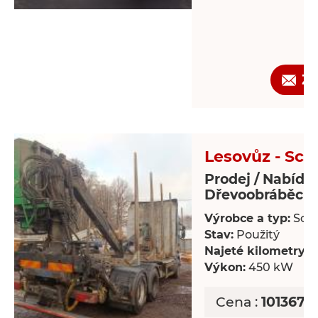
Ž
Lesovůz - Sca
Prodej / Nabídk
Dřevoobráběcí s
Výrobce a typ:
Scan
Stav:
Použitý
Najeté kilometry:
8
Výkon:
450 kW
Cena :
1013677