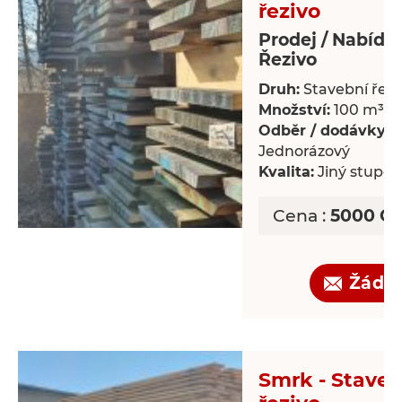
řezivo
Prodej / Nabídk
Řezivo
Druh:
Stavební řezi
Množství:
100 m³
Odběr / dodávky:
Jednorázový
Kvalita:
Jiný stupeň 
Cena :
5000 CZ
Žádo
Smrk - Staveb