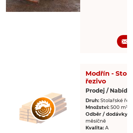
Modřín - Stol
řezivo
Prodej / Nabídk
Druh:
Stolařské řez
Množství:
500 m³
Odběr / dodávky:
P
měsíčně
Kvalita:
A