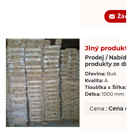
Žádo
Jiný produkt 
Prodej / Nabídka
produkty ze dře
Dřevina:
Buk
Kvalita:
A
Tloušťka x Šířka:
18
Délka:
1000 mm
Cena :
Cena d