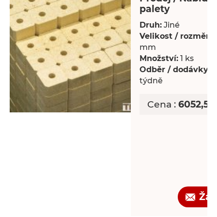
palety
Druh:
Jiné
Velikost / rozměry:
mm
Množství:
1 ks
Odběr / dodávky:
P
týdně
Cena :
6052,50
Žád