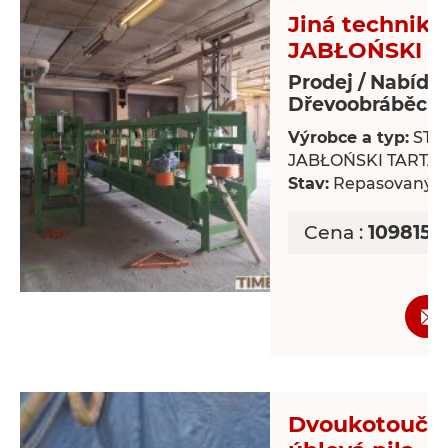
Jiná technika
JABŁOŃSKI T
Prodej / Nabídk
Dřevoobráběcí s
Výrobce a typ:
STR
JABŁOŃSKI TARTA
Stav:
Repasovaný
Cena :
1098150
Dvoukotoučo