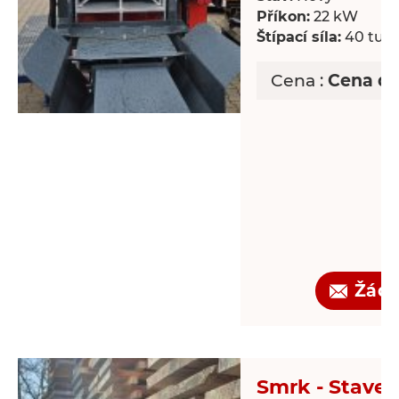
Příkon:
22 kW
Štípací síla:
40 tun
Cena :
Cena d
Žádo
Smrk - Staveb