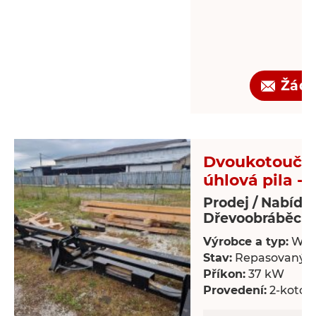
Žádo
Dvoukotoučo
úhlová pila - 
Prodej / Nabídk
Dřevoobráběcí s
Výrobce a typ:
Wal
Stav:
Repasovaný
Příkon:
37 kW
Provedení:
2-kotou