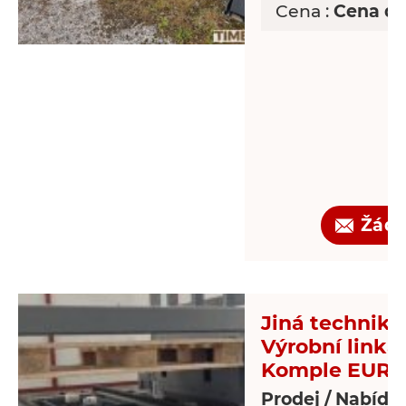
Cena :
Cena d
Žádo
Jiná technika 
Výrobní linka
Komple EUR-p
Prodej / Nabídk