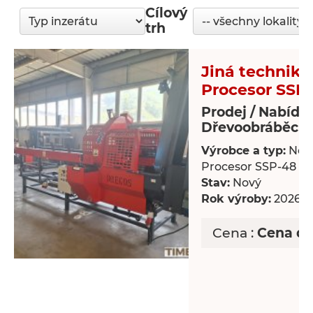
Cílový
trh
Jiná technika
Procesor SSP
Prodej / Nabídk
Dřevoobráběcí s
Výrobce a typ:
Nov
Procesor SSP-48
Stav:
Nový
Rok výroby:
2026
Cena :
Cena d