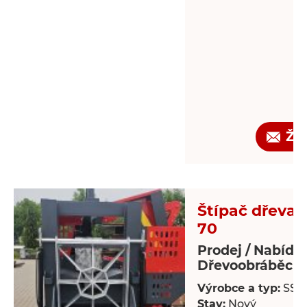
Žá
Štípač dřeva -
70
Prodej / Nabídk
Dřevoobráběcí s
Výrobce a typ:
SSP
Stav:
Nový