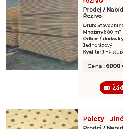
řezivo
Prodej / Nabídk
Řezivo
Druh:
Stavební řezi
Množství:
80 m³
Odběr / dodávky:
Jednorázový
Kvalita:
Jiný stupeň 
Cena :
6000 CZ
Žádo
Palety - Jiné
Prodej / Nabídka