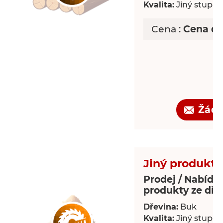
Kvalita:
Jiný stupeň 
Cena :
Cena d
Žádo
Jiný produkt 
Prodej / Nabídka
produkty ze dře
Dřevina:
Buk
Kvalita:
Jiný stupeň 