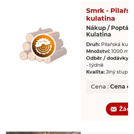
Smrk - Pilařs
kulatina
Nákup / Poptáv
Kulatina
Druh:
Pilařská kula
Množství:
1000 m³
Odběr / dodávky:
P
- týdně
Kvalita:
Jiný stupeň 
Cena :
Cena d
Žádo