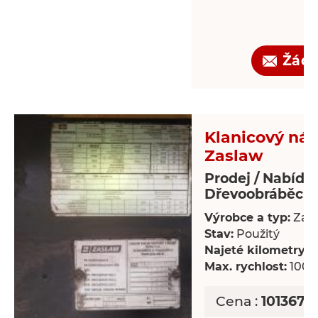
Žádo
Klanicový náv
Zaslaw
Prodej / Nabídk
Dřevoobráběcí s
Výrobce a typ:
Zas
Stav:
Použitý
Najeté kilometry:
8
Max. rychlost:
100 
Cena :
101367,