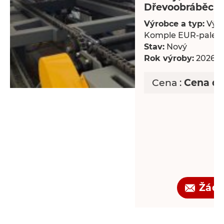
Dřevoobráběcí s
Výrobce a typ:
Výro
Komple EUR-palet
Stav:
Nový
Rok výroby:
2026
Cena :
Cena d
Žádo