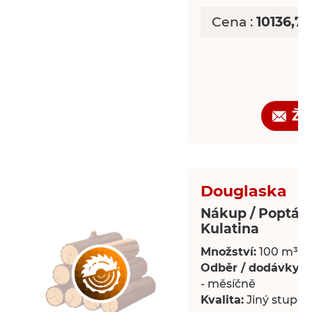
Cena :
10136,7
Žá
Douglaska
Nákup / Poptáv
Kulatina
Množství:
100 m³
Odběr / dodávky:
P
- měsíčně
Kvalita:
Jiný stupeň 