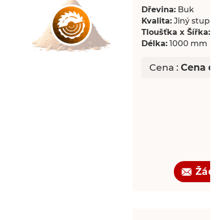
Dřevina:
Buk
Kvalita:
Jiný stupeň 
Tloušťka x Šířka:
18
Délka:
1000 mm
Cena :
Cena d
Žádo