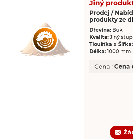
Jiný produkt 
Prodej / Nabídka
produkty ze dře
Dřevina:
Buk
Kvalita:
Jiný stupeň 
Tloušťka x Šířka:
18
Délka:
1000 mm
Cena :
Cena d
Žádo