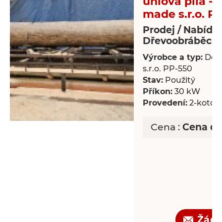
úhlová pila -
made s.r.o. P
Prodej / Nabídk
Dřevoobráběcí s
Výrobce a typ:
Dek
s.r.o. PP-550
Stav:
Použitý
Příkon:
30 kW
Provedení:
2-kotou
Cena :
Cena d
Žádo