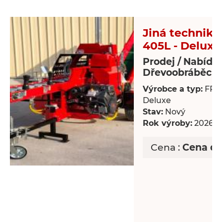
Jiná technika 
405L - Deluxe
Prodej / Nabídk
Dřevoobráběcí s
Výrobce a typ:
FP-4
Deluxe
Stav:
Nový
Rok výroby:
2026
Cena :
Cena d