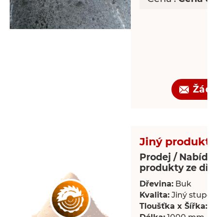
Žádo
Jiný produkt 
Prodej / Nabídka
produkty ze dře
Dřevina:
Buk
Kvalita:
Jiný stupeň 
Tloušťka x Šířka:
18