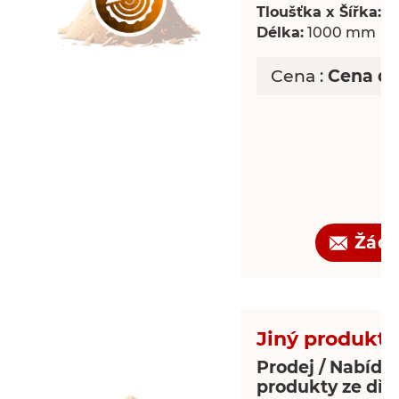
Tloušťka x Šířka:
18
Délka:
1000 mm
Cena :
Cena d
Žádo
Jiný produkt 
Prodej / Nabídka
produkty ze dře