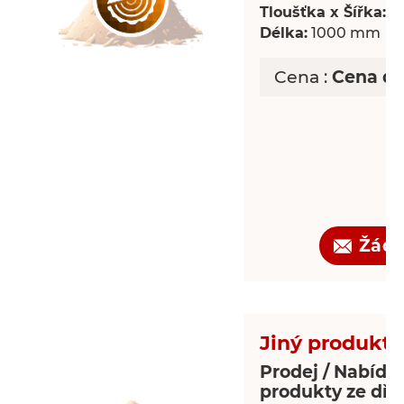
Tloušťka x Šířka:
18
Délka:
1000 mm
Cena :
Cena d
Žádo
Jiný produkt 
Prodej / Nabídka
produkty ze dře