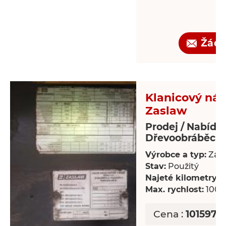
Žádo
Klanicový náv
Zaslaw
Prodej / Nabídk
Dřevoobráběcí s
Výrobce a typ:
Zas
Stav:
Použitý
Najeté kilometry:
8
Max. rychlost:
100 
Cena :
101597,