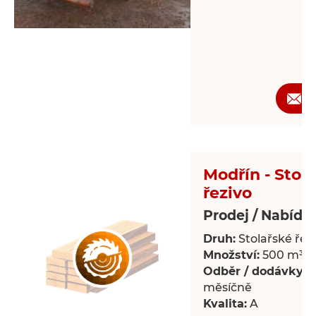
Ž
Modřín - Stol
řezivo
Prodej / Nabídk
Druh:
Stolařské řez
Množství:
500 m³
Odběr / dodávky:
P
měsíčně
Kvalita:
A