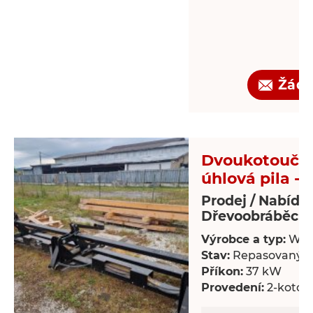
Žádo
Dvoukotoučo
úhlová pila - 
Prodej / Nabídk
Dřevoobráběcí s
Výrobce a typ:
Wal
Stav:
Repasovaný
Příkon:
37 kW
Provedení:
2-kotou