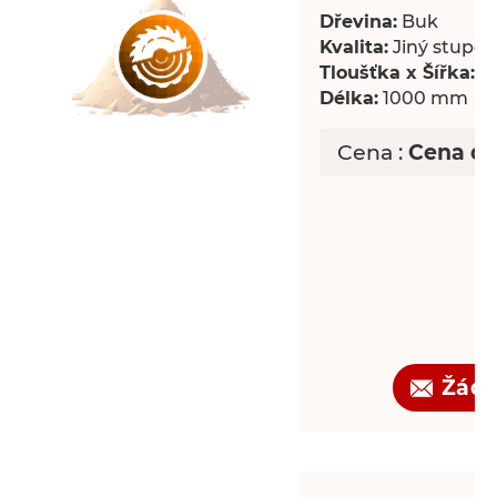
Dřevina:
Buk
Kvalita:
Jiný stupeň 
Tloušťka x Šířka:
18
Délka:
1000 mm
Cena :
Cena d
Žádo