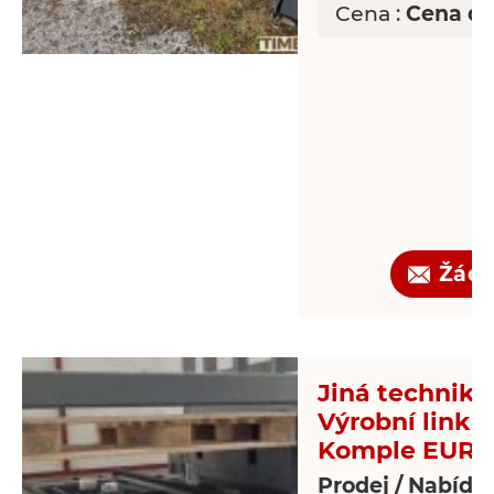
Cena :
Cena d
Žádo
Jiná technika 
Výrobní linka
Komple EUR-p
Prodej / Nabídk