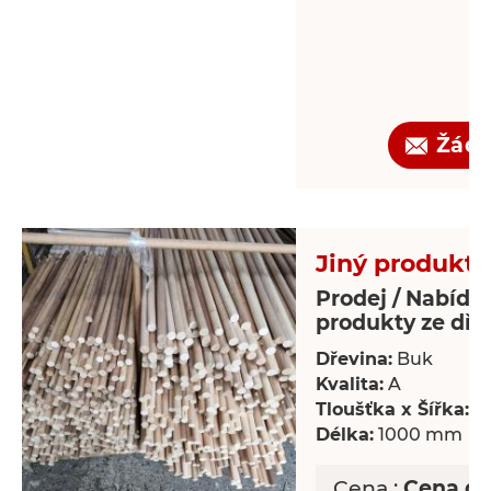
Žádo
Jiný produkt 
Prodej / Nabídka
produkty ze dře
Dřevina:
Buk
Kvalita:
A
Tloušťka x Šířka:
18
Délka:
1000 mm
Cena :
Cena d