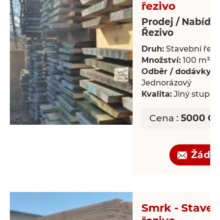
řezivo
Prodej / Nabídk
Řezivo
Druh:
Stavební řezi
Množství:
100 m³
Odběr / dodávky:
Jednorázový
Kvalita:
Jiný stupeň 
Cena :
5000 CZ
Žádo
Smrk - Staveb