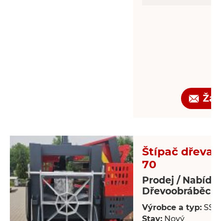
Žád
Štípač dřeva -
70
Prodej / Nabídk
Dřevoobráběcí s
Výrobce a typ:
SSP
Stav:
Nový