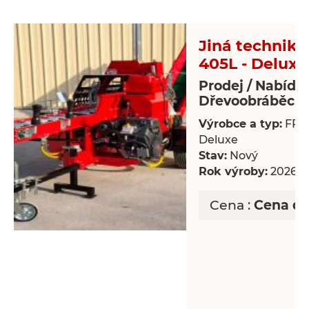
Jiná technika 
405L - Deluxe
Prodej / Nabídk
Dřevoobráběcí s
Výrobce a typ:
FP-4
Deluxe
Stav:
Nový
Rok výroby:
2026
Cena :
Cena d