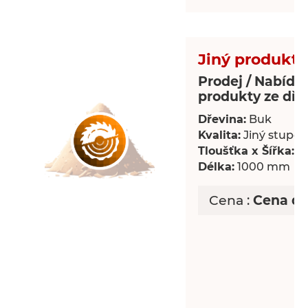
Jiný produkt 
Prodej / Nabídka
produkty ze dře
Dřevina:
Buk
Kvalita:
Jiný stupeň 
Tloušťka x Šířka:
18
Délka:
1000 mm
Cena :
Cena d