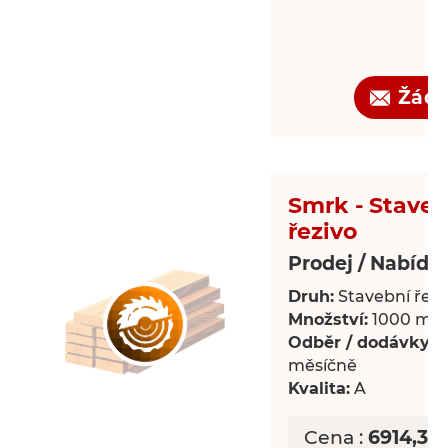
Žádo
Smrk - Staveb
řezivo
Prodej / Nabídk
Druh:
Stavební řezi
Množství:
1000 m³
Odběr / dodávky:
P
měsíčně
Kvalita:
A
Cena :
6914,39