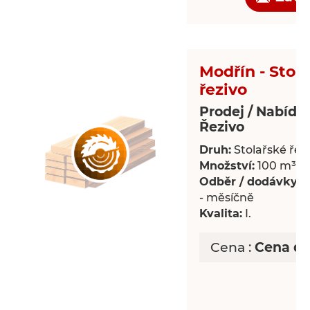
Modřín - Stol
řezivo
Prodej / Nabídk
Řezivo
Druh:
Stolařské řez
Množství:
100 m³
Odběr / dodávky:
P
- měsíčně
Kvalita:
I.
Cena :
Cena d