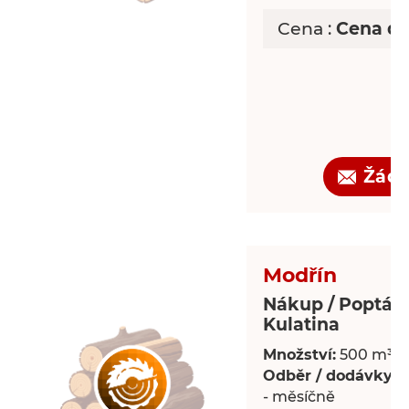
Cena :
Cena d
Žádo
Modřín
Nákup / Poptáv
Kulatina
Množství:
500 m³
Odběr / dodávky:
P
- měsíčně