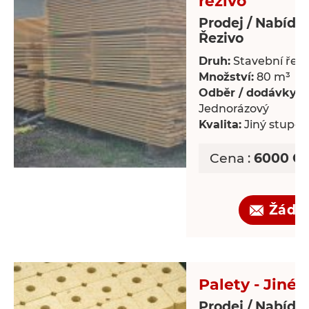
řezivo
Prodej / Nabídk
Řezivo
Druh:
Stavební řezi
Množství:
80 m³
Odběr / dodávky:
Jednorázový
Kvalita:
Jiný stupeň 
Cena :
6000 CZ
Žádo
Palety - Jiné
Prodej / Nabídka