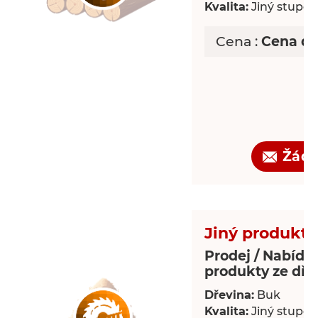
Kvalita:
Jiný stupeň 
Cena :
Cena d
Žádo
Jiný produkt 
Prodej / Nabídka
produkty ze dře
Dřevina:
Buk
Kvalita:
Jiný stupeň 