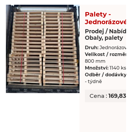
Palety -
Jednorázové 
Prodej / Nabídk
Obaly, palety
Druh:
Jednorázové 
Velikost / rozměry:
800 mm
Množství:
1140 ks
Odběr / dodávky:
P
- týdně
Cena :
169,83 