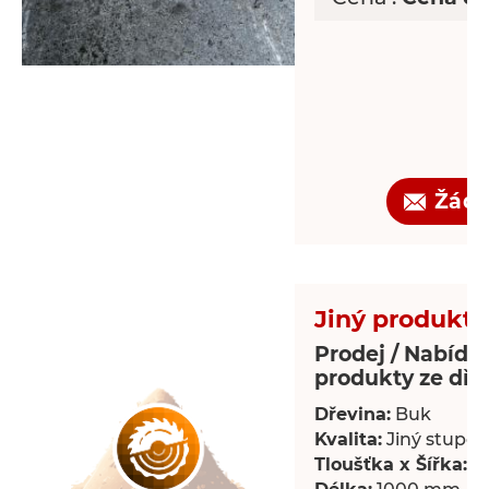
Žádo
Jiný produkt 
Prodej / Nabídka
produkty ze dře
Dřevina:
Buk
Kvalita:
Jiný stupeň 
Tloušťka x Šířka:
18