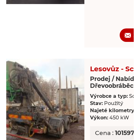
Ž
Lesovůz - Sca
Prodej / Nabídk
Dřevoobráběcí s
Výrobce a typ:
Scan
Stav:
Použitý
Najeté kilometry:
8
Výkon:
450 kW
Cena :
1015978