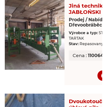
Jiná technika
JABŁOŃSKI T
Prodej / Nabídk
Dřevoobráběcí s
Výrobce a typ:
STR
TARTAK
Stav:
Repasovaný
Cena :
1100643
Dvoukotoučo