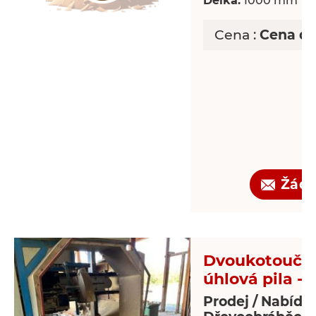
Délka:
1000 mm
Cena :
Cena d
Žádo
Dvoukotoučo
úhlová pila - 
Prodej / Nabídk