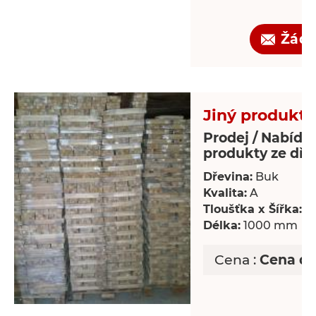
Žádo
Jiný produkt 
Prodej / Nabídka
produkty ze dře
Dřevina:
Buk
Kvalita:
A
Tloušťka x Šířka:
18
Délka:
1000 mm
Cena :
Cena d