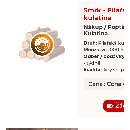
Smrk - Pilařs
kulatina
Nákup / Poptáv
Kulatina
Druh:
Pilařská kula
Množství:
1000 m³
Odběr / dodávky:
P
- týdně
Kvalita:
Jiný stupeň 
Cena :
Cena d
Žádo