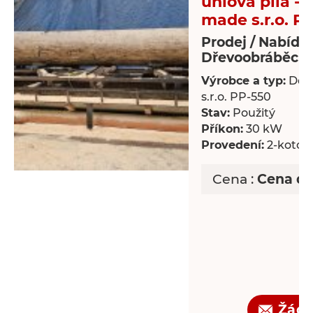
úhlová pila -
made s.r.o. P
Prodej / Nabídk
Dřevoobráběcí s
Výrobce a typ:
Dek
s.r.o. PP-550
Stav:
Použitý
Příkon:
30 kW
Provedení:
2-kotou
Cena :
Cena d
Žádo