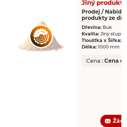
Jiný produkt 
Prodej / Nabídka
produkty ze dře
Dřevina:
Buk
Kvalita:
Jiný stupeň 
Tloušťka x Šířka:
18
Délka:
1000 mm
Cena :
Cena d
Žádo