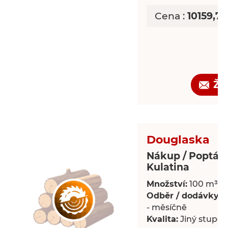
Cena :
10159,7
Žá
Douglaska
Nákup / Poptáv
Kulatina
Množství:
100 m³
Odběr / dodávky:
P
- měsíčně
Kvalita:
Jiný stupeň 