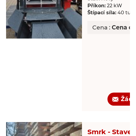
Příkon:
22 kW
Štípací síla:
40 tun
Cena :
Cena d
Žádo
Smrk - Staveb