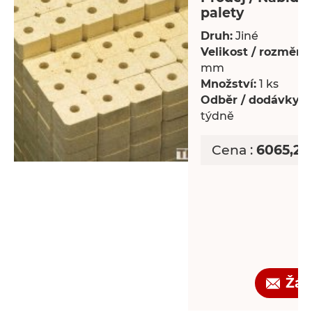
palety
Druh:
Jiné
Velikost / rozměry:
mm
Množství:
1 ks
Odběr / dodávky:
P
týdně
Cena :
6065,25
Žád