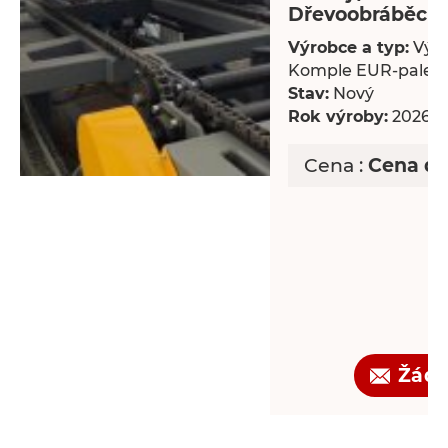
Dřevoobráběcí s
Výrobce a typ:
Výro
Komple EUR-palet
Stav:
Nový
Rok výroby:
2026
Cena :
Cena d
Žádo