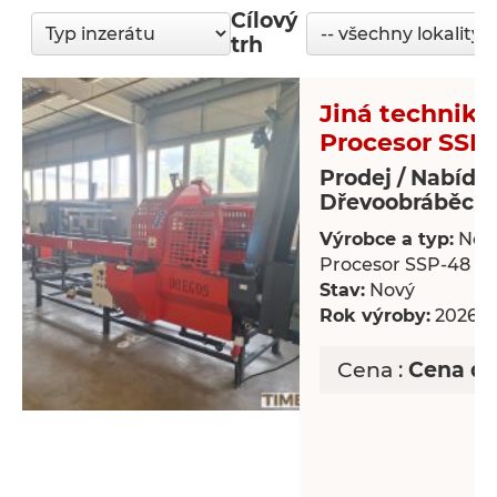
Cílový
trh
Jiná technika
Procesor SSP
Prodej / Nabídk
Dřevoobráběcí s
Výrobce a typ:
Nov
Procesor SSP-48
Stav:
Nový
Rok výroby:
2026
Cena :
Cena d