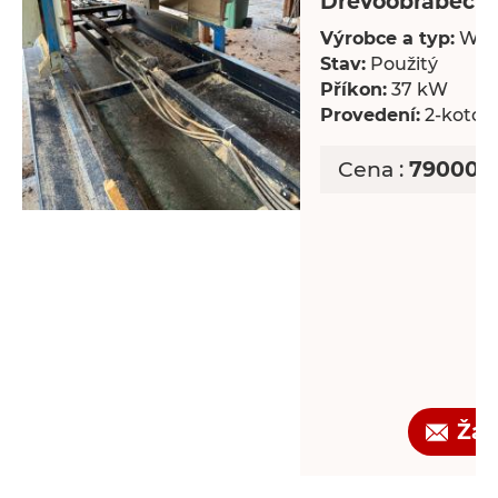
Dřevoobráběcí s
Výrobce a typ:
Wal
Stav:
Použitý
Příkon:
37 kW
Provedení:
2-kotou
Cena :
790000 
Žád