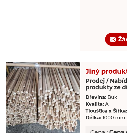
Žádo
Jiný produkt 
Prodej / Nabídka
produkty ze dře
Dřevina:
Buk
Kvalita:
A
Tloušťka x Šířka:
18
Délka:
1000 mm
Cena :
Cena d