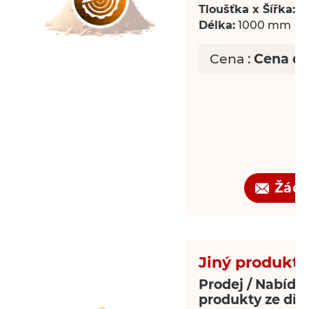
Tloušťka x Šířka:
18
Délka:
1000 mm
Cena :
Cena d
Žádo
Jiný produkt 
Prodej / Nabídka
produkty ze dře