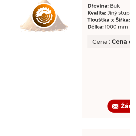
Dřevina:
Buk
Kvalita:
Jiný stupeň 
Tloušťka x Šířka:
18
Délka:
1000 mm
Cena :
Cena d
Žádo