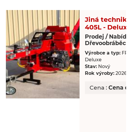
Jiná technika 
405L - Deluxe
Prodej / Nabídk
Dřevoobráběcí s
Výrobce a typ:
FP-4
Deluxe
Stav:
Nový
Rok výroby:
2026
Cena :
Cena d