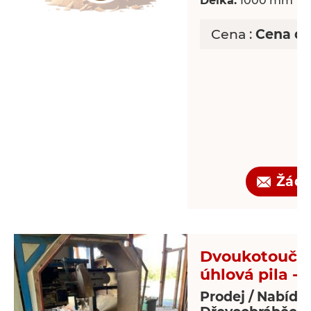
Délka:
1000 mm
Cena :
Cena d
Žádo
Dvoukotoučo
úhlová pila - 
Prodej / Nabídk