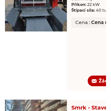
Příkon:
22 kW
Štípací síla:
40 tun
Cena :
Cena d
Žádo
Smrk - Staveb