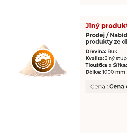
Jiný produkt 
Prodej / Nabídka
produkty ze dře
Dřevina:
Buk
Kvalita:
Jiný stupeň 
Tloušťka x Šířka:
18
Délka:
1000 mm
Cena :
Cena d