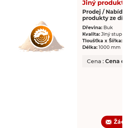
Jiný produkt 
Prodej / Nabídka
produkty ze dře
Dřevina:
Buk
Kvalita:
Jiný stupeň 
Tloušťka x Šířka:
18
Délka:
1000 mm
Cena :
Cena d
Žádo