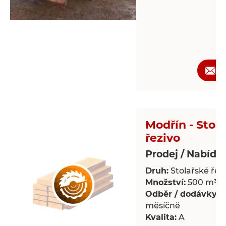
Ž
Modřín - Stol
řezivo
Prodej / Nabídk
Druh:
Stolařské řez
Množství:
500 m³
Odběr / dodávky:
P
měsíčně
Kvalita:
A