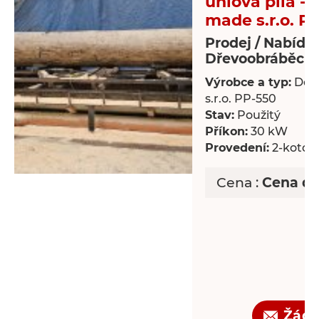
úhlová pila -
made s.r.o. P
Prodej / Nabídk
Dřevoobráběcí s
Výrobce a typ:
Dek
s.r.o. PP-550
Stav:
Použitý
Příkon:
30 kW
Provedení:
2-kotou
Cena :
Cena d
Žádo