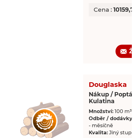
Cena :
10159,7
Žá
Douglaska
Nákup / Poptáv
Kulatina
Množství:
100 m³
Odběr / dodávky:
P
- měsíčně
Kvalita:
Jiný stupeň 