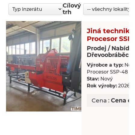
Cílový
trh
Jiná technika
Procesor SSP
Prodej / Nabídk
Dřevoobráběcí s
Výrobce a typ:
Nov
Procesor SSP-48
Stav:
Nový
Rok výroby:
2026
Cena :
Cena d