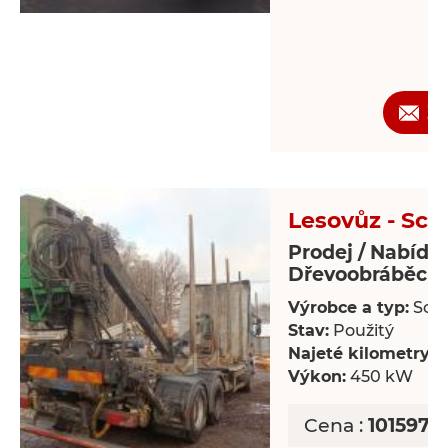
Ž
Lesovůz - Sca
Prodej / Nabídk
Dřevoobráběcí s
Výrobce a typ:
Scan
Stav:
Použitý
Najeté kilometry:
8
Výkon:
450 kW
Cena :
1015978