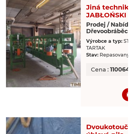
Jiná technika
JABŁOŃSKI T
Prodej / Nabídk
Dřevoobráběcí s
Výrobce a typ:
STR
TARTAK
Stav:
Repasovaný
Cena :
1100643
Dvoukotoučo