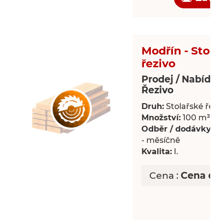
Modřín - Stol
řezivo
Prodej / Nabídk
Řezivo
Druh:
Stolařské řez
Množství:
100 m³
Odběr / dodávky:
P
- měsíčně
Kvalita:
I.
Cena :
Cena d