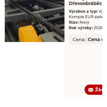
Dřevoobráběcí s
Výrobce a typ:
Výro
Komple EUR-palet
Stav:
Nový
Rok výroby:
2026
Cena :
Cena d
Žádo