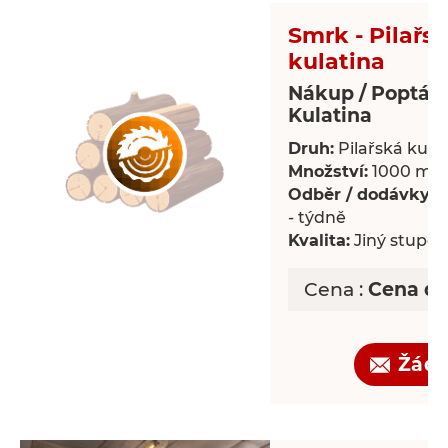
Smrk - Pilařs
kulatina
Nákup / Poptáv
Kulatina
Druh:
Pilařská kula
Množství:
1000 m³
Odběr / dodávky:
P
- týdně
Kvalita:
Jiný stupeň 
Cena :
Cena d
Žádo