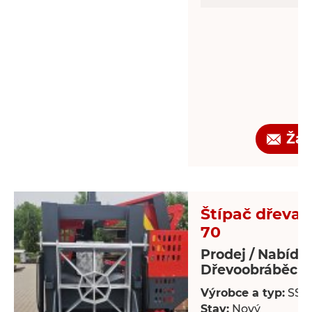
Žád
Štípač dřeva -
70
Prodej / Nabídk
Dřevoobráběcí s
Výrobce a typ:
SSP
Stav:
Nový