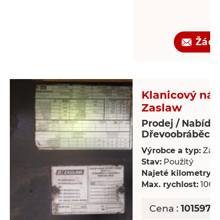
Žádo
Klanicový náv
Zaslaw
Prodej / Nabídk
Dřevoobráběcí s
Výrobce a typ:
Zas
Stav:
Použitý
Najeté kilometry:
8
Max. rychlost:
100 
Cena :
101597,