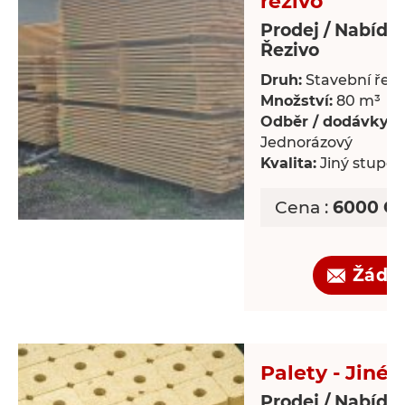
řezivo
Prodej / Nabídk
Řezivo
Druh:
Stavební řezi
Množství:
80 m³
Odběr / dodávky:
Jednorázový
Kvalita:
Jiný stupeň 
Cena :
6000 CZ
Žádo
Palety - Jiné
Prodej / Nabídka