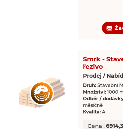
Žádo
Smrk - Staveb
řezivo
Prodej / Nabídk
Druh:
Stavební řezi
Množství:
1000 m³
Odběr / dodávky:
P
měsíčně
Kvalita:
A
Cena :
6914,39