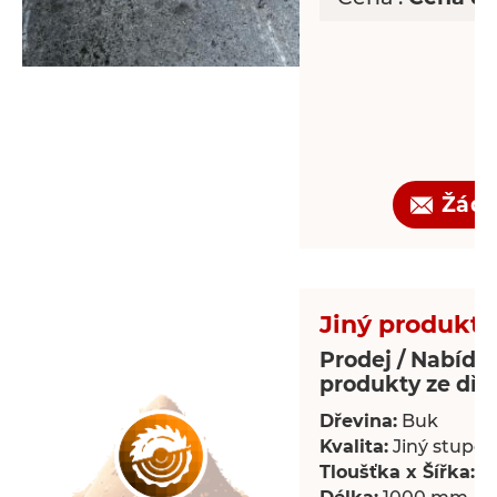
Žádo
Jiný produkt 
Prodej / Nabídka
produkty ze dře
Dřevina:
Buk
Kvalita:
Jiný stupeň 
Tloušťka x Šířka:
18