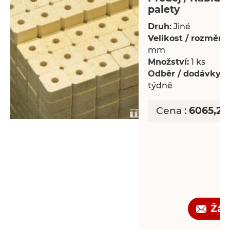
palety
Druh:
Jiné
Velikost / rozměry:
mm
Množství:
1 ks
Odběr / dodávky:
P
týdně
Cena :
6065,25
Žád