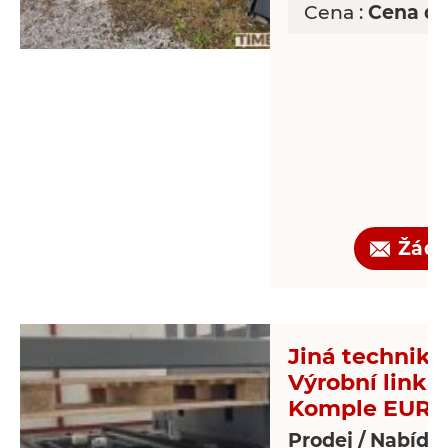
Cena :
Cena d
Žádo
Jiná technika 
Výrobní linka
Komple EUR-p
Prodej / Nabídk