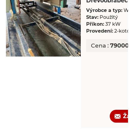
Dřevoobráběcí s
Výrobce a typ:
Wal
Stav:
Použitý
Příkon:
37 kW
Provedení:
2-kotou
Cena :
790000 
Žád