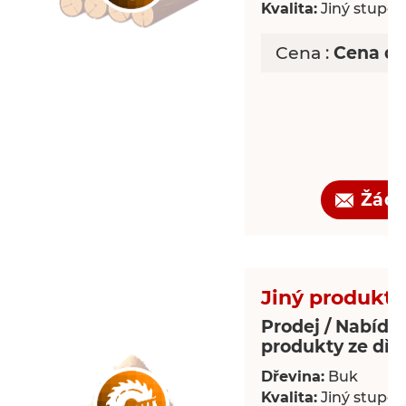
Kvalita:
Jiný stupeň 
Cena :
Cena d
Žádo
Jiný produkt 
Prodej / Nabídka
produkty ze dře
Dřevina:
Buk
Kvalita:
Jiný stupeň 