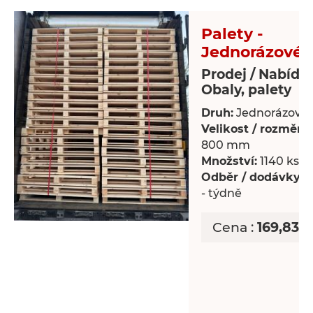
Palety -
Jednorázové 
Prodej / Nabídk
Obaly, palety
Druh:
Jednorázové 
Velikost / rozměry:
800 mm
Množství:
1140 ks
Odběr / dodávky:
P
- týdně
Cena :
169,83 