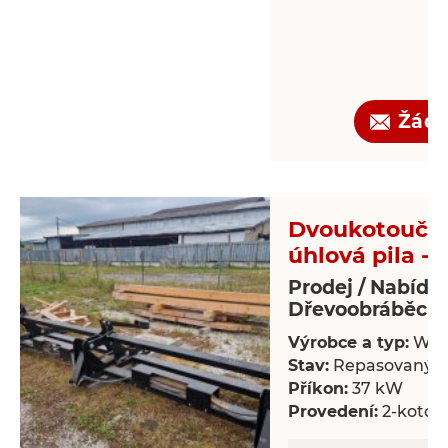
Žádo
Dvoukotoučo
úhlová pila - 
Prodej / Nabídk
Dřevoobráběcí s
Výrobce a typ:
Wal
Stav:
Repasovaný
Příkon:
37 kW
Provedení:
2-kotou