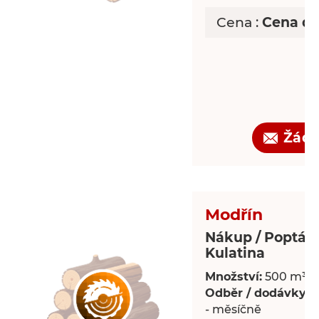
Cena :
Cena d
Žádo
Modřín
Nákup / Poptáv
Kulatina
Množství:
500 m³
Odběr / dodávky:
P
- měsíčně