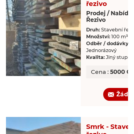
řezivo
Prodej / Nabídk
Řezivo
Druh:
Stavební řezi
Množství:
100 m³
Odběr / dodávky:
Jednorázový
Kvalita:
Jiný stupeň 
Cena :
5000 CZ
Žádo
Smrk - Staveb