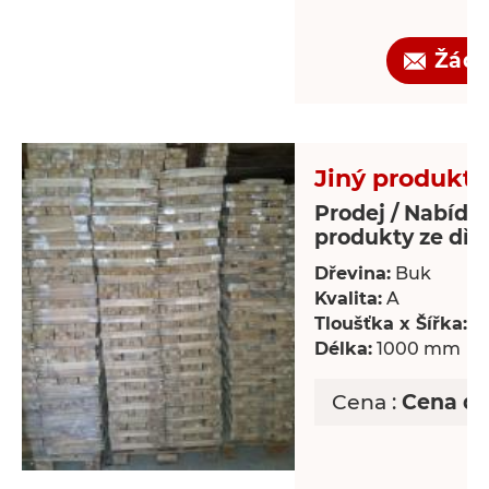
Žádo
Jiný produkt 
Prodej / Nabídka
produkty ze dře
Dřevina:
Buk
Kvalita:
A
Tloušťka x Šířka:
18
Délka:
1000 mm
Cena :
Cena d