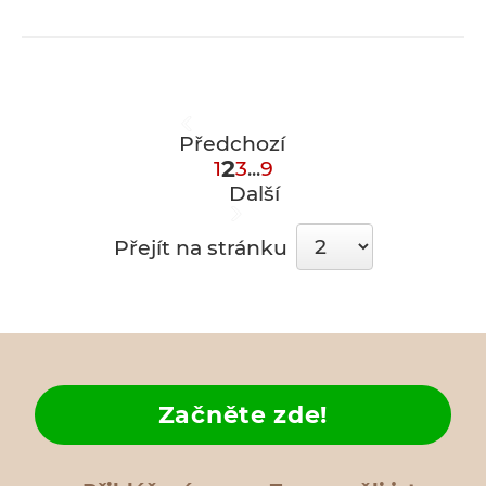
Předchozí
2
1
3
...
9
Další
Přejít na stránku
Začněte zde!