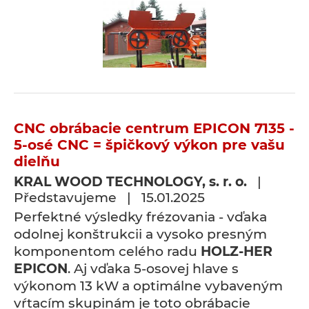
CNC obrábacie centrum EPICON 7135 -
5-osé CNC = špičkový výkon pre vašu
dielňu
KRAL WOOD TECHNOLOGY, s. r. o.
|
Představujeme | 15.01.2025
Perfektné výsledky frézovania - vďaka
odolnej konštrukcii a vysoko presným
komponentom celého radu
HOLZ-HER
EPICON
. Aj vďaka 5-osovej hlave s
výkonom 13 kW a optimálne vybaveným
vŕtacím skupinám je toto obrábacie