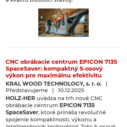
CNC obrábacie centrum EPICON 7135
SpaceSaver: kompaktný 5-osový
výkon pre maximálnu efektivitu
KRAL WOOD TECHNOLOGY, s. r. o.
|
Představujeme | 10.12.2025
HOLZ-HER
uvádza na trh nové CNC
obrábacie centrum
EPICON 7135
SpaceSaver
, ktoré prináša revolučné
spojenie kompaktnosti, výkonu a
inteligentných technológií. Toto 5-osové