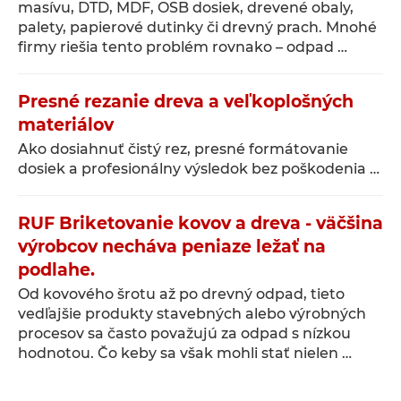
masívu, DTD, MDF, OSB dosiek, drevené obaly,
palety, papierové dutinky či drevný prach. Mnohé
firmy riešia tento problém rovnako – odpad …
Presné rezanie dreva a veľkoplošných
materiálov
Ako dosiahnuť čistý rez, presné formátovanie
dosiek a profesionálny výsledok bez poškodenia …
RUF Briketovanie kovov a dreva - väčšina
výrobcov necháva peniaze ležať na
podlahe.
Od kovového šrotu až po drevný odpad, tieto
vedľajšie produkty stavebných alebo výrobných
procesov sa často považujú za odpad s nízkou
hodnotou. Čo keby sa však mohli stať nielen …