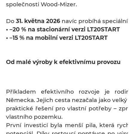
společnosti Wood-Mizer.
Do
31. května 2026
navíc probíhá speciální a
• –20 % na stacionární verzi LT20START
• –15 % na mobilní verzi LT20START
Od malé výroby k efektivnímu provozu
Příkladem efektivního rozvoje je rodin
Německa. Jejich cesta nezačala jako velký po
praktické řešení pro vlastní potřeby – zpra
vlastního pozemku.
První investicí byla menší pila, která rychl
potenciál. Díky rostoucí poptávce po výrob