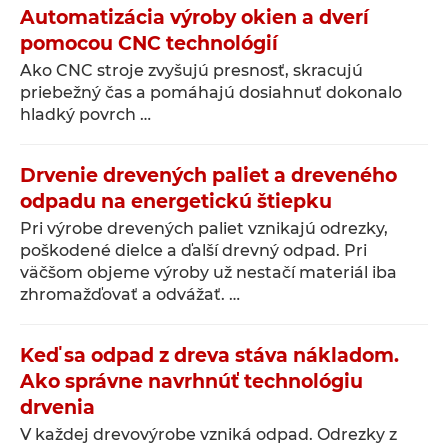
Automatizácia výroby okien a dverí
pomocou CNC technológií
Ako CNC stroje zvyšujú presnosť, skracujú
priebežný čas a pomáhajú dosiahnuť dokonalo
hladký povrch …
Drvenie drevených paliet a dreveného
odpadu na energetickú štiepku
Pri výrobe drevených paliet vznikajú odrezky,
poškodené dielce a ďalší drevný odpad. Pri
väčšom objeme výroby už nestačí materiál iba
zhromažďovať a odvážať. …
Keď sa odpad z dreva stáva nákladom.
Ako správne navrhnúť technológiu
drvenia
V každej drevovýrobe vzniká odpad. Odrezky z