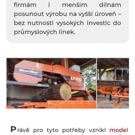
firmám i menším dílnám
posunout výrobu na vyšší úroveň –
bez nutnosti vysokých investic do
průmyslových linek.
P
rávě pro tyto potřeby vznikl
model L