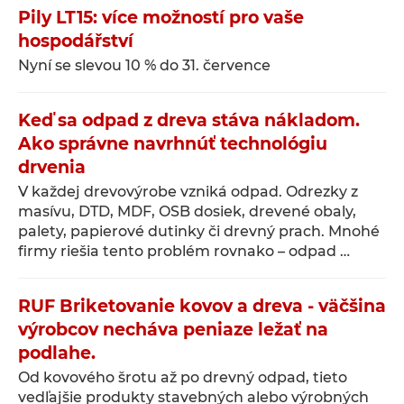
Pily LT15: více možností pro vaše
hospodářství
Nyní se slevou 10 % do 31. července
Keď sa odpad z dreva stáva nákladom.
Ako správne navrhnúť technológiu
drvenia
V každej drevovýrobe vzniká odpad. Odrezky z
masívu, DTD, MDF, OSB dosiek, drevené obaly,
palety, papierové dutinky či drevný prach. Mnohé
firmy riešia tento problém rovnako – odpad …
RUF Briketovanie kovov a dreva - väčšina
výrobcov necháva peniaze ležať na
podlahe.
Od kovového šrotu až po drevný odpad, tieto
vedľajšie produkty stavebných alebo výrobných