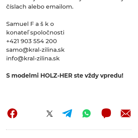
číslach alebo emailom.
Samuel F a š k o
konateľ spoločnosti
+421 903 554 200
samo@kral-zilina.sk
info@kral-zilina.sk
S modelmi HOLZ-HER ste vždy vpredu!