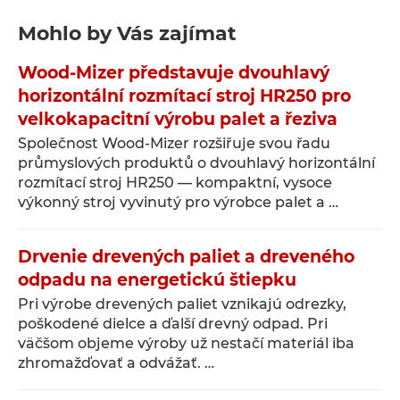
Mohlo by Vás zajímat
Wood-Mizer představuje dvouhlavý
horizontální rozmítací stroj HR250 pro
velkokapacitní výrobu palet a řeziva
Společnost Wood-Mizer rozšiřuje svou řadu
průmyslových produktů o dvouhlavý horizontální
rozmítací stroj HR250 — kompaktní, vysoce
výkonný stroj vyvinutý pro výrobce palet a …
Drvenie drevených paliet a dreveného
odpadu na energetickú štiepku
Pri výrobe drevených paliet vznikajú odrezky,
poškodené dielce a ďalší drevný odpad. Pri
väčšom objeme výroby už nestačí materiál iba
zhromažďovať a odvážať. …