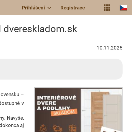
Přihlášení
Registrace
 od dvereskladom.sk
10.11.2025
Slovensku –
 dostupné v
ny. Navyše,
 dokonca aj