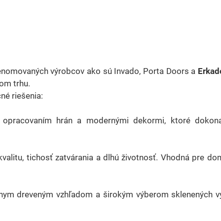
enomovaných výrobcov ako sú Invado, Porta Doors a
Erkad
om trhu.
né riešenia:
opracovaním hrán a modernými dekormi, ktoré dokona
alitu, tichosť zatvárania a dlhú životnosť. Vhodná pre do
álnym dreveným vzhľadom a širokým výberom sklenených vý