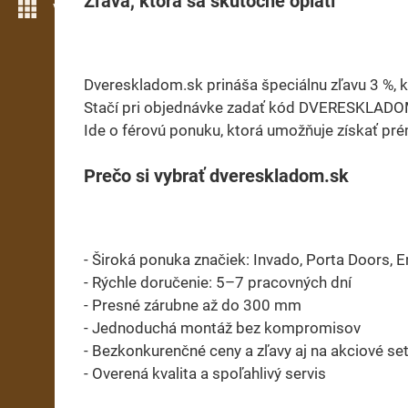
Zľava, ktorá sa skutočne oplatí
Více možností
Dvereskladom.sk prináša špeciálnu zľavu 3 %, kt
Stačí pri objednávke zadať kód DVERESKLADOM 
Ide o férovú ponuku, ktorá umožňuje získať pré
Prečo si vybrať dvereskladom.sk
- Široká ponuka značiek: Invado, Porta Doors, 
- Rýchle doručenie: 5–7 pracovných dní
- Presné zárubne až do 300 mm
- Jednoduchá montáž bez kompromisov
- Bezkonkurenčné ceny a zľavy aj na akciové se
- Overená kvalita a spoľahlivý servis