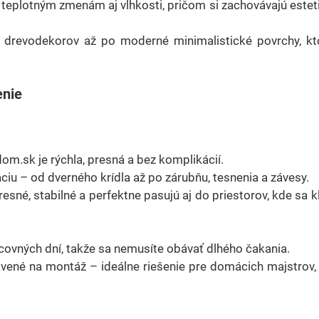
 teplotným zmenám aj vlhkosti, pričom si zachovávajú estet
h drevodekorov až po moderné minimalistické povrchy, kto
enie
om.sk je rýchla, presná a bez komplikácií.
ciu – od dverného krídla až po zárubňu, tesnenia a závesy.
é, stabilné a perfektne pasujú aj do priestorov, kde sa k
covných dní, takže sa nemusíte obávať dlhého čakania.
avené na montáž – ideálne riešenie pre domácich majstrov, 