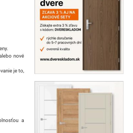
eny.
alebo nové
anie je to,
olnosťou a