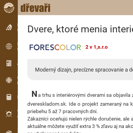
Inzerce
Dvere, ktoré menia inter
Řádková inzerce
Inzerce
2 v 1,s.r.o
Mezinárodní inzerce
Aktuality / Články
Moderný dizajn, precízne spracovanie a d
OPTI-TIMB
Pořezová schémata
N
a trhu s interiérovými dverami sa objavil
Dřevařské kalkulačky
dvereskladom.sk. Ide o projekt zameraný na kv
priebehu 5 až 7 pracovných dní.
WoodProfi
Objem dřeva s AI
Zákazníci oceňujú nielen rýchle doručenie, ale 
aktuálne môžete využiť extra 3 % zľavu aj na 
Záznamník