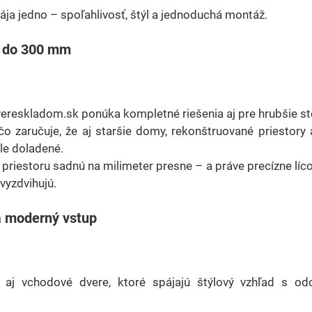
ája jedno – spoľahlivosť, štýl a jednoduchá montáž.
ž do 300 mm
vereskladom.sk ponúka kompletné riešenia aj pre hrubšie st
 zaručuje, že aj staršie domy, rekonštruované priestory 
le doladené.
 priestoru sadnú na milimeter presne – a práve precízne lícov
vyzdvihujú.
a moderný vstup
 aj vchodové dvere, ktoré spájajú štýlový vzhľad s od