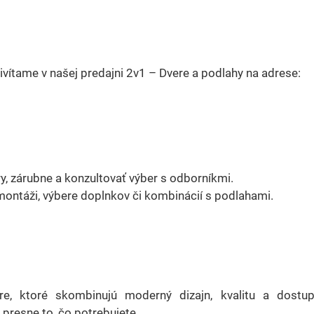
ivítame v našej predajni 2v1 – Dvere a podlahy na adrese:
y, zárubne a konzultovať výber s odborníkmi.
montáži, výbere doplnkov či kombinácií s podlahami.
re, ktoré skombinujú moderný dizajn, kvalitu a dostu
presne to, čo potrebujete.