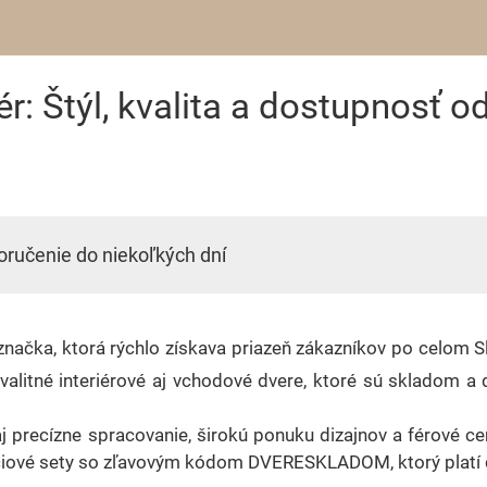
iér: Štýl, kvalita a dostupnosť
oručenie do niekoľkých dní
a značka, ktorá rýchlo získava priazeň zákazníkov po celom 
alitné interiérové aj vchodové dvere, ktoré sú skladom a
aj precízne spracovanie, širokú ponuku dizajnov a férové ce
akciové sety so zľavovým kódom DVERESKLADOM, ktorý platí