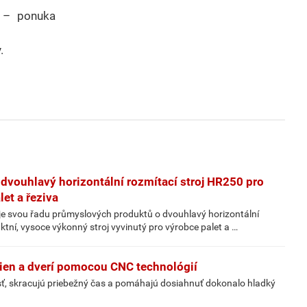
t – ponuka
.
dvouhlavý horizontální rozmítací stroj HR250 pro
et a řeziva
je svou řadu průmyslových produktů o dvouhlavý horizontální
tní, vysoce výkonný stroj vyvinutý pro výrobce palet a …
ien a dverí pomocou CNC technológií
sť, skracujú priebežný čas a pomáhajú dosiahnuť dokonalo hladký