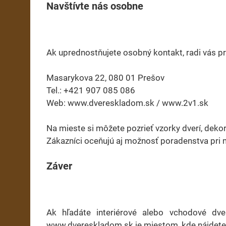
Navštívte nás osobne
Ak uprednostňujete osobný kontakt, radi vás pr
Masarykova 22, 080 01 Prešov
Tel.: +421 907 085 086
Web: www.dvereskladom.sk / www.2v1.sk
Na mieste si môžete pozrieť vzorky dverí, dekor
Zákazníci oceňujú aj možnosť poradenstva pri 
Záver
Ak hľadáte interiérové alebo vchodové dve
www.dvereskladom.sk je miestom, kde nájdete 