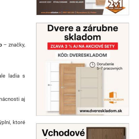
o
– značky,
le ladia s
mácnosti aj
plní, ktoré