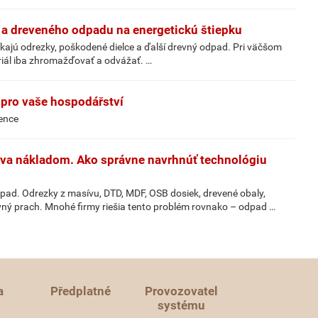
t a dreveného odpadu na energetickú štiepku
ikajú odrezky, poškodené dielce a ďalší drevný odpad. Pri väčšom
riál iba zhromažďovať a odvážať. …
 pro vaše hospodářství
vence
áva nákladom. Ako správne navrhnúť technológiu
pad. Odrezky z masívu, DTD, MDF, OSB dosiek, drevené obaly,
evný prach. Mnohé firmy riešia tento problém rovnako – odpad …
a
Předplatné
Provozovatel
systému