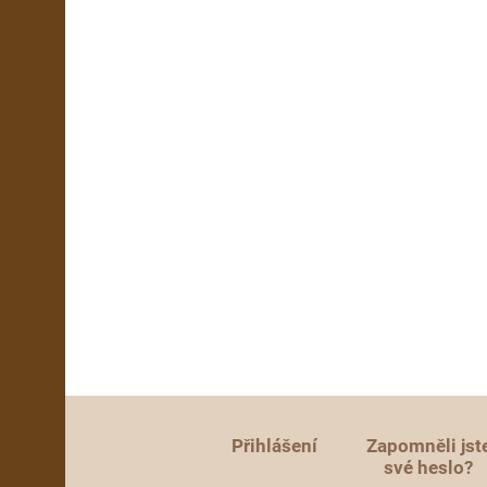
Přihlášení
Zapomněli jst
své heslo?