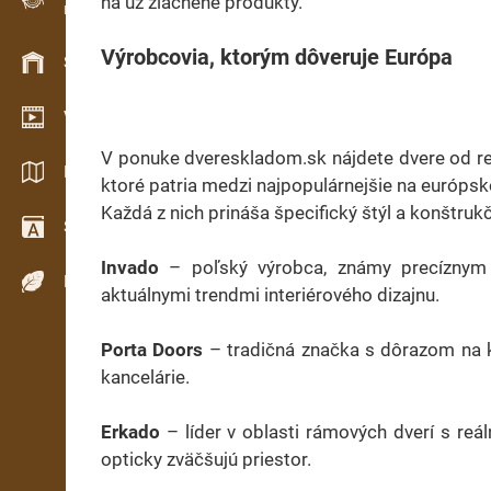
na už zlacnené produkty.
Evidence dřeva v terénu
Výrobcovia, ktorým dôveruje Európa
Skladové hospodářství
Video showroom
V ponuke dvereskladom.sk nájdete dvere od r
Katalogy / Brožury
ktoré patria medzi najpopulárnejšie na európsk
Každá z nich prináša špecifický štýl a konštrukč
Slovník
Invado
– poľský výrobca, známy precíznym 
Dřeviny
aktuálnymi trendmi interiérového dizajnu.
Porta Doors
– tradičná značka s dôrazom na kv
kancelárie.
Erkado
– líder v oblasti rámových dverí s re
opticky zväčšujú priestor.