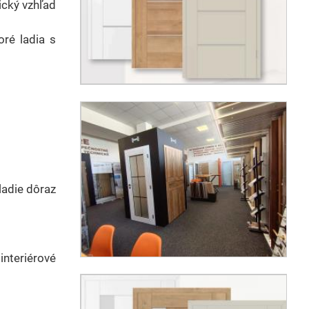
ický vzhľad
ré ladia s
ladie dôraz
interiérové