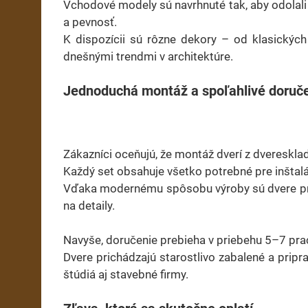
Vchodové modely sú navrhnuté tak, aby odolali
a pevnosť.
K dispozícii sú rôzne dekory – od klasickýc
dnešnými trendmi v architektúre.
Jednoduchá montáž a spoľahlivé doruč
Zákazníci oceňujú, že montáž dverí z dveresklad
Každý set obsahuje všetko potrebné pre inštalá
Vďaka modernému spôsobu výroby sú dvere presn
na detaily.
Navyše, doručenie prebieha v priebehu 5–7 pra
Dvere prichádzajú starostlivo zabalené a pripr
štúdiá aj stavebné firmy.