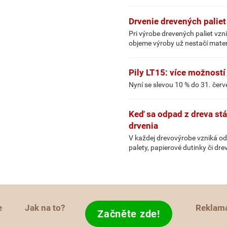
Drvenie drevených palie
Pri výrobe drevených paliet vzn
objeme výroby už nestačí mate
Pily LT15: více možností
Nyní se slevou 10 % do 31. čer
Keď sa odpad z dreva st
drvenia
V každej drevovýrobe vzniká od
palety, papierové dutinky či dr
e
Jak na to?
Reklam
Začněte zde!