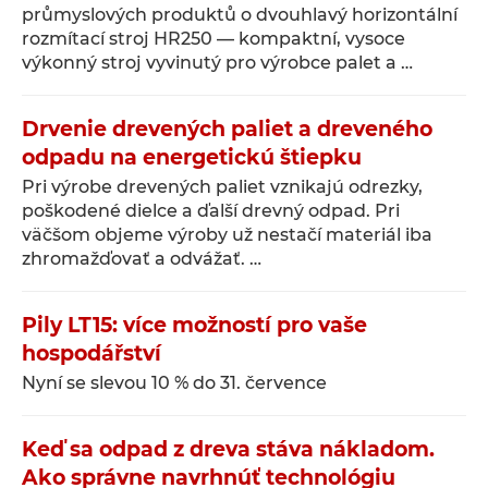
průmyslových produktů o dvouhlavý horizontální
rozmítací stroj HR250 — kompaktní, vysoce
výkonný stroj vyvinutý pro výrobce palet a …
Drvenie drevených paliet a dreveného
odpadu na energetickú štiepku
Pri výrobe drevených paliet vznikajú odrezky,
poškodené dielce a ďalší drevný odpad. Pri
väčšom objeme výroby už nestačí materiál iba
zhromažďovať a odvážať. …
Pily LT15: více možností pro vaše
hospodářství
Nyní se slevou 10 % do 31. července
Keď sa odpad z dreva stáva nákladom.
Ako správne navrhnúť technológiu