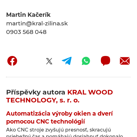
Martin Kačerík
martin@kral-zilina.sk
0903 568 048
Příspěvky autora
KRAL WOOD
TECHNOLOGY, s. r. o.
Automatizácia výroby okien a dverí
pomocou CNC technológií
Ako CNC stroje zvyšujú presnosť, skracujú
priebežný čas a pomáhajú dosiahnuť dokonalo