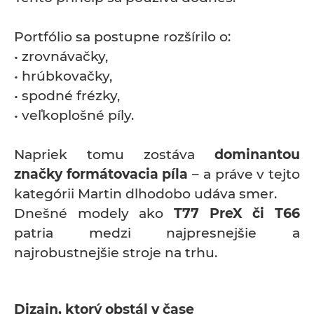
Portfólio sa postupne rozšírilo o:
• zrovnávačky,
• hrúbkovačky,
• spodné frézky,
• veľkoplošné píly.
Napriek tomu zostáva
dominantou
značky formátovacia píla
– a práve v tejto
kategórii Martin dlhodobo udáva smer.
Dnešné modely ako
T77 PreX či T66
patria medzi najpresnejšie a
najrobustnejšie stroje na trhu.
Dizajn, ktorý obstál v čase