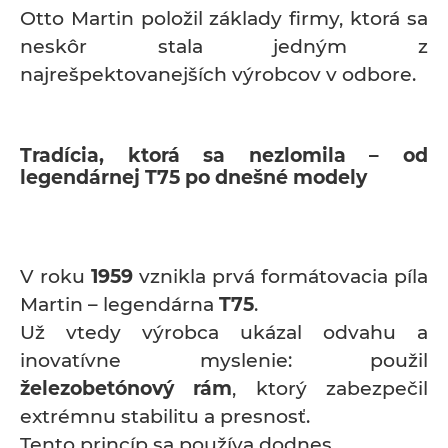
Otto Martin položil základy firmy, ktorá sa
neskôr stala jedným z
najrešpektovanejších výrobcov v odbore.
Tradícia, ktorá sa nezlomila – od
legendárnej T75 po dnešné modely
V roku
1959
vznikla prvá formátovacia píla
Martin – legendárna
T75
.
Už vtedy výrobca ukázal odvahu a
inovatívne myslenie: použil
železobetónový rám
, ktorý zabezpečil
extrémnu stabilitu a presnosť.
Tento princíp sa používa dodnes.