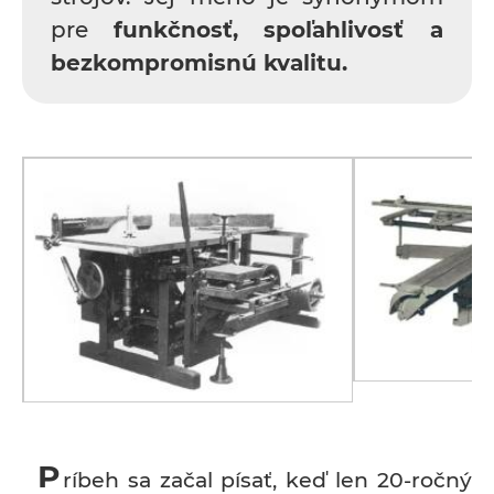
pre
funkčnosť, spoľahlivosť a
bezkompromisnú kvalitu.
P
ríbeh sa začal písať, keď len 20‑ročný