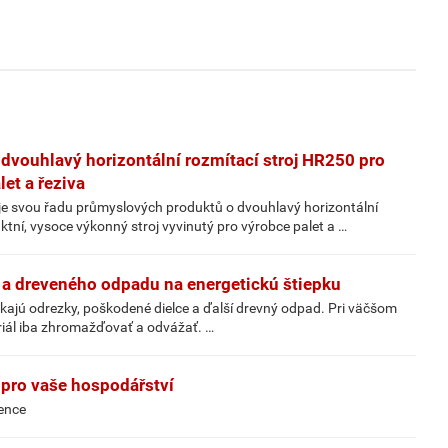
dvouhlavý horizontální rozmítací stroj HR250 pro
et a řeziva
je svou řadu průmyslových produktů o dvouhlavý horizontální
tní, vysoce výkonný stroj vyvinutý pro výrobce palet a …
t a dreveného odpadu na energetickú štiepku
ikajú odrezky, poškodené dielce a ďalší drevný odpad. Pri väčšom
riál iba zhromažďovať a odvážať. …
 pro vaše hospodářství
vence