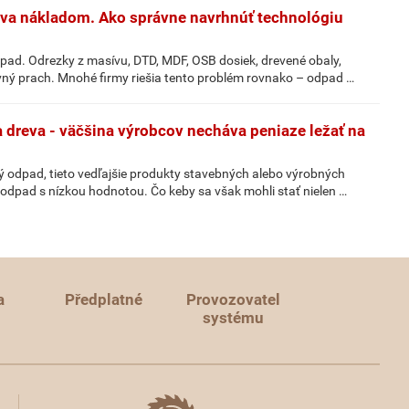
áva nákladom. Ako správne navrhnúť technológiu
pad. Odrezky z masívu, DTD, MDF, OSB dosiek, drevené obaly,
evný prach. Mnohé firmy riešia tento problém rovnako – odpad …
 dreva - väčšina výrobcov necháva peniaze ležať na
 odpad, tieto vedľajšie produkty stavebných alebo výrobných
odpad s nízkou hodnotou. Čo keby sa však mohli stať nielen …
a
Předplatné
Provozovatel
systému