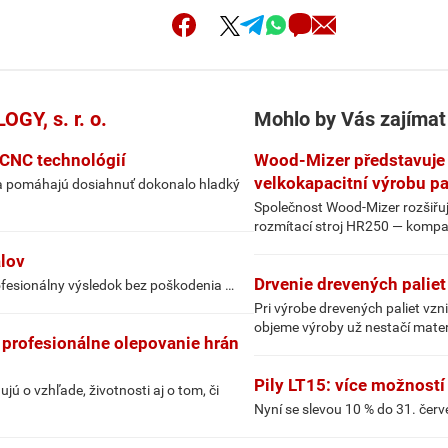
Y, s. r. o.
Mohlo by Vás zajímat
 CNC technológií
Wood-Mizer představuje 
velkokapacitní výrobu pal
s a pomáhajú dosiahnuť dokonalo hladký
Společnost Wood-Mizer rozšiřu
rozmítací stroj HR250 — kompak
álov
Drvenie drevených palie
ofesionálny výsledok bez poškodenia …
Pri výrobe drevených paliet vzn
objeme výroby už nestačí mate
 profesionálne olepovanie hrán
Pily LT15: více možností
ú o vzhľade, životnosti aj o tom, či
Nyní se slevou 10 % do 31. čer