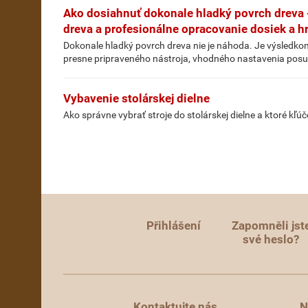
Ako dosiahnuť dokonale hladký povrch dreva -
dreva a profesionálne opracovanie dosiek a h
Dokonale hladký povrch dreva nie je náhoda. Je výsledkom
presne pripraveného nástroja, vhodného nastavenia posuv
Vybavenie stolárskej dielne
Ako správne vybrať stroje do stolárskej dielne a ktoré kľ
Přihlášení
Zapomněli jst
své heslo?
Kontaktujte nás
N