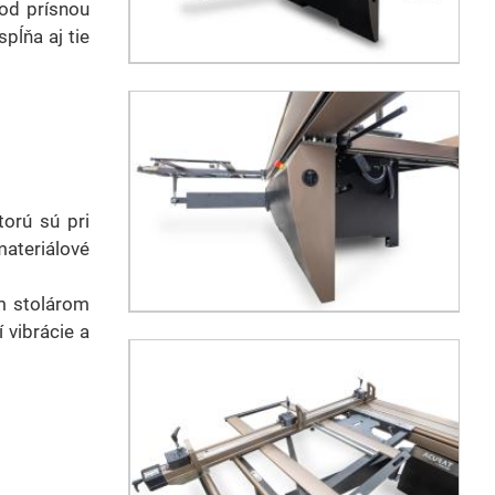
od prísnou
pĺňa aj tie
torú sú pri
ateriálové
ým stolárom
 vibrácie a