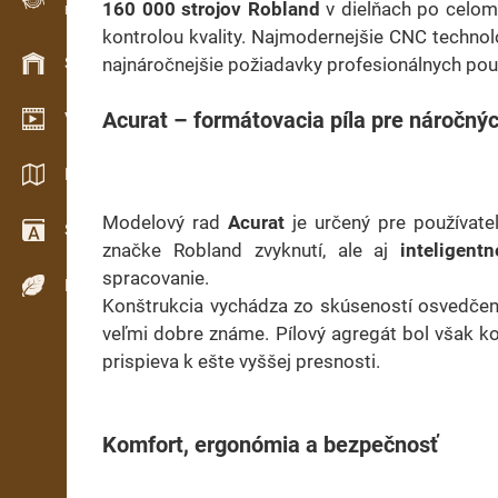
160 000 strojov Robland
v dielňach po celom
Evidence dřeva v terénu
kontrolou kvality. Najmodernejšie CNC technoló
Skladové hospodářství
najnáročnejšie požiadavky profesionálnych pou
Acurat – formátovacia píla pre náročný
Video showroom
Katalogy / Brožury
Modelový rad
Acurat
je určený pre používateľ
Slovník
značke Robland zvyknutí, ale aj
inteligent
spracovanie.
Dřeviny
Konštrukcia vychádza zo skúseností osvedč
veľmi dobre známe. Pílový agregát bol však 
prispieva k ešte vyššej presnosti.
Komfort, ergonómia a bezpečnosť