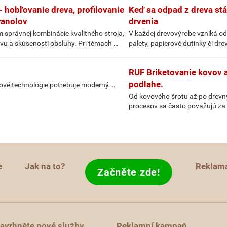
 hobľovanie dreva, profilovanie
Keď sa odpad z dreva st
ranolov
drvenia
 správnej kombinácie kvalitného stroja,
V každej drevovýrobe vzniká od
u a skúseností obsluhy. Pri témach …
palety, papierové dutinky či dr
RUF Briketovanie kovov a
podlahe.
účové technológie potrebuje moderný …
Od kovového šrotu až po drevný
procesov sa často považujú za 
e
Jak na to?
Reklam
Začněte zde!
avrhněte nové služby
Reklamní kampaň