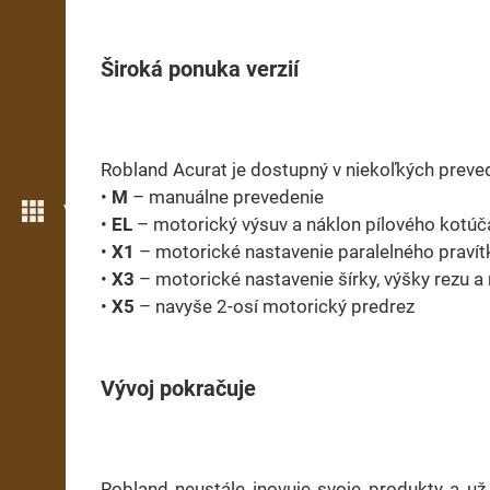
Široká ponuka verzií
Robland Acurat je dostupný v niekoľkých preve
•
M
– manuálne prevedenie
Více možností
•
EL
– motorický výsuv a náklon pílového kotúč
•
X1
– motorické nastavenie paralelného pravít
•
X3
– motorické nastavenie šírky, výšky rezu a
•
X5
– navyše 2-osí motorický predrez
Vývoj pokračuje
Robland neustále inovuje svoje produkty a u