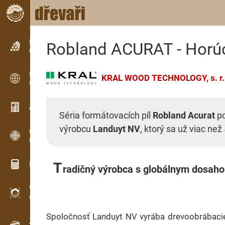
Inzerce
Robland ACURAT - Horúc
Řádková inzerce
Inzerce
KRAL WOOD TECHNOLOGY, s. r.
Mezinárodní inzerce
Aktuality / Články
Séria formátovacích píl
Robland Acurat
po
výrobcu
Landuyt NV
, ktorý sa už viac ne
OPTI-TIMB
Pořezová schémata
Dřevařské kalkulačky
T
radičný výrobca s globálnym dosah
WoodProfi
Objem dřeva s AI
Spoločnosť Landuyt NV vyrába drevoobrábaci
Záznamník