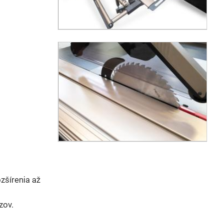
zšírenia až
zov.