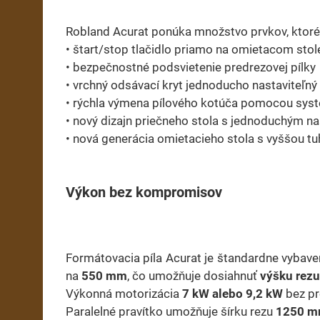
Robland Acurat ponúka množstvo prvkov, ktoré 
• štart/stop tlačidlo priamo na omietacom stol
• bezpečnostné podsvietenie predrezovej pílky
• vrchný odsávací kryt jednoducho nastaviteľný
• rýchla výmena pílového kotúča pomocou sy
• nový dizajn priečneho stola s jednoduchým n
• nová generácia omietacieho stola s vyššou 
Výkon bez kompromisov
Formátovacia píla Acurat je štandardne vyba
na
550 mm
, čo umožňuje dosiahnuť
výšku rez
Výkonná motorizácia
7 kW alebo 9,2 kW
bez pr
Paralelné pravítko umožňuje šírku rezu
1250 m