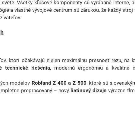
 svete. Všetky kľúčové komponenty sú vyrábané interne, p
gie a vlastné vývojové centrum sú zárukou, že každý stroj s
žívateľov.
ch
ov, ktorí očakávajú nielen maximálnu presnosť rezu, na k
né technické riešenia
, modernú ergonómiu a kvalitné m
ených modelov
Robland Z 400 a Z 500
, ktoré sú slovensk
kompletne prepracovaný – nový
liatinový dizajn
výrazne tlmí