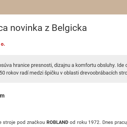
a novinka z Belgicka
 o.
súva hranice presnosti, dizajnu a komfortu obsluhy. Ide 
ž 50 rokov radí medzi špičku v oblasti drevoobrábacích stro
om
e stroje pod značkou
ROBLAND
od roku 1972. Dnes pracuj