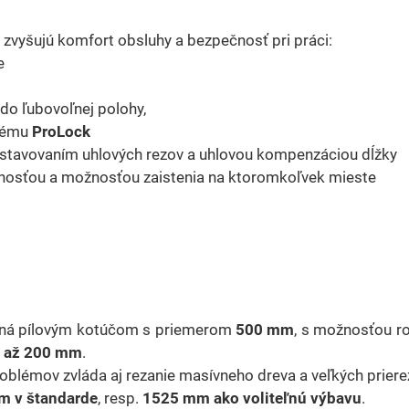
zvyšujú komfort obsluhy a bezpečnosť pri práci:
e
 do ľubovoľnej polohy,
stému
ProLock
astavovaním uhlových rezov a uhlovou kompenzáciou dĺžky
tuhosťou a možnosťou zaistenia na ktoromkoľvek mieste
vená pílovým kotúčom s priemerom
500 mm
, s možnosťou ro
u až 200 mm
.
oblémov zvláda aj rezanie masívneho dreva a veľkých priere
m v štandarde
, resp.
1525 mm ako voliteľnú výbavu
.