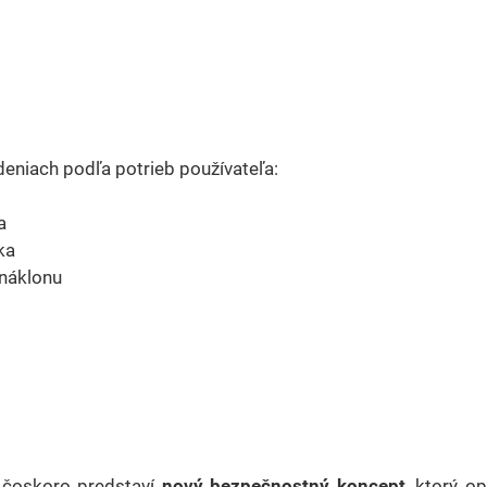
deniach podľa potrieb používateľa:
a
ka
 náklonu
ž čoskoro predstaví
nový bezpečnostný koncept
, ktorý o