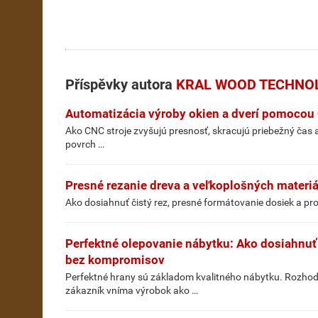
Příspěvky autora
KRAL WOOD TECHNOLOG
Automatizácia výroby okien a dverí pomocou
Ako CNC stroje zvyšujú presnosť, skracujú priebežný ča
povrch …
Presné rezanie dreva a veľkoplošných materi
Ako dosiahnuť čistý rez, presné formátovanie dosiek a pr
Perfektné olepovanie nábytku: Ako dosiahnuť
bez kompromisov
Perfektné hrany sú základom kvalitného nábytku. Rozhoduj
zákazník vníma výrobok ako …