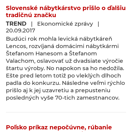
Slovenské nábytkárstvo prišlo o ďalšiu
tradičnú značku
TREND
| Ekonomické zprávy |
20.09.2017
Budúci rok mohla levická nábytkáreň
Lencos, rozvíjaná domácimi nábytkármi
Štefanom Hanesom a Štefanom
Valachom, oslavovať už dvadsiate výročie
štartu výroby. No napokon sa ho nedožila.
Ešte pred letom totiž po vleklých dlhoch
padla do konkurzu. Následne veľmi rýchlo
prišlo aj k jej uzavretiu a prepusteniu
posledných vyše 70-tich zamestnancov.
Poľsko príkaz nepočúvne, rúbanie