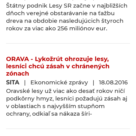
Štátny podnik Lesy SR začne v najbližších
dňoch verejné obstarávanie na ťažbu
dreva na obdobie nasledujúcich štyroch
rokov za viac ako 256 miliónov eur.
ORAVA - Lykožrút ohrozuje lesy,
lesníci chcú zásah v chránených
zónach
SITA
| Ekonomické zprávy | 18.08.2016
Oravské lesy už viac ako desať rokov ničí
podkôrny hmyz, lesníci požadujú zásah aj
v oblastiach s najvyšším stupňom
ochrany, odkiaľ sa nákaza šíri-