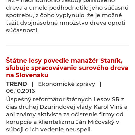
MŽP nadhodnotilo zásoby palivového
dreva a umelo podhodnotilo jeho súčasnú
spotrebu, z čoho vyplynulo, že je možné
ťažiť dvojnásobné množstvo dreva oproti
súčasnosti
Štátne lesy povedie manažér Staník,
sľubuje spracovávanie surového dreva
na Slovensku
TREND
| Ekonomické zprávy |
06.10.2016
Úspešný reformátor štátnych Lesov SR z
čias druhej Dzurindovej vlády Karol Vinš a
ani známy aktivista za očistenie firmy od
korupcie a klientelizmu Ján Mičovský v
súboji o ich vedenie neuspeli.