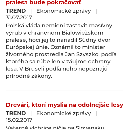
pralesa bude pokračovať
TREND
| Ekonomické zprávy |
31.07.2017
Poľská vláda nemieni zastaviť masívny
výrub v chránenom Bialowiežskom
pralese, hoci jej to nariadil Súdny dvor
Európskej únie. Oznámil to minister
životného prostredia Jan Szyszko, podľa
ktorého sa rúbe len v záujme ochrany
lesa. V Bruseli podľa neho nepoznajú
prírodné zákony.
Drevári, ktorí myslia na odolnejšie lesy
TREND
| Ekonomické zprávy |
15.02.2017
Veterné víchrice ničia na Slovensku