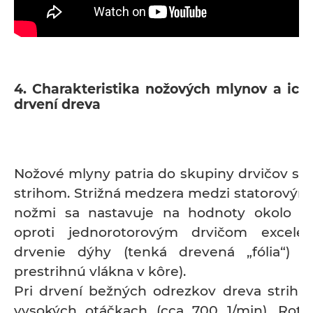
4. Charakteristika nožových mlynov a ich v
drvení dreva
Nožové mlyny patria do skupiny drvičov s 
strihom. Strižná medzera medzi statorovými
nožmi sa nastavuje na hodnoty okolo 0
oproti jednorotorovým drvičom excelen
drvenie dýhy (tenká drevená „fólia“) a
prestrihnú vlákna v kôre).
Pri drvení bežných odrezkov dreva strihajú
vysokých otáčkach (cca 700 1/min). Rot