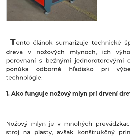
T
ento článok sumarizuje technické špec
dreva v nožových mlynoch, ich výhod
porovnaní s bežnými jednorotorovými dr
ponúka odborné hľadisko pri výbere
technológie.
1. Ako funguje nožový mlyn pri drvení drev
Nožový mlyn je v mnohých prevádzkach
stroj na plasty, avšak konštrukčný princ