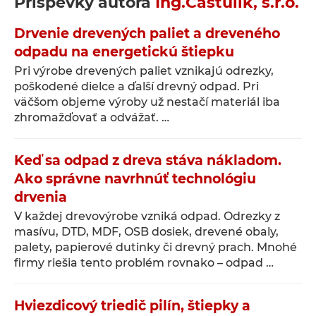
Příspěvky autora
Ing.Častulík, s.r.o.
Drvenie drevených paliet a dreveného
odpadu na energetickú štiepku
Pri výrobe drevených paliet vznikajú odrezky,
poškodené dielce a ďalší drevný odpad. Pri
väčšom objeme výroby už nestačí materiál iba
zhromažďovať a odvážať. …
Keď sa odpad z dreva stáva nákladom.
Ako správne navrhnúť technológiu
drvenia
V každej drevovýrobe vzniká odpad. Odrezky z
masívu, DTD, MDF, OSB dosiek, drevené obaly,
palety, papierové dutinky či drevný prach. Mnohé
firmy riešia tento problém rovnako – odpad …
Hviezdicový triedič pilín, štiepky a