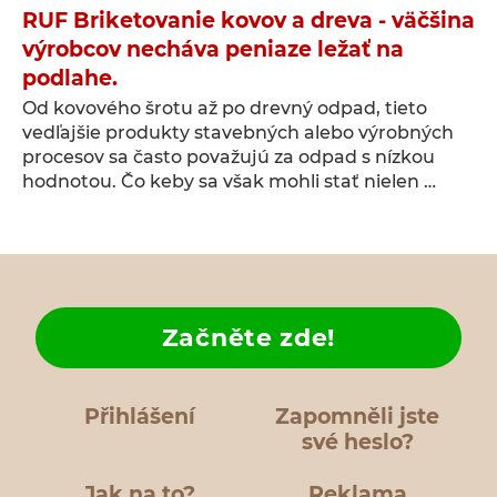
RUF Briketovanie kovov a dreva - väčšina
výrobcov necháva peniaze ležať na
podlahe.
Od kovového šrotu až po drevný odpad, tieto
vedľajšie produkty stavebných alebo výrobných
procesov sa často považujú za odpad s nízkou
hodnotou. Čo keby sa však mohli stať nielen …
Začněte zde!
Přihlášení
Zapomněli jste
své heslo?
Jak na to?
Reklama