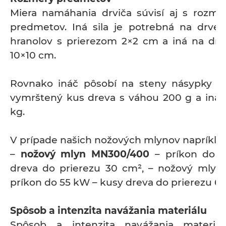
Miera namáhania drviča súvisí aj s rozm
predmetov. Iná sila je potrebná na drve
hranolov s prierezom 2×2 cm a iná na drv
10×10 cm.
Rovnako ináč pôsobí na steny násypky d
vymrštený kus dreva s váhou 200 g a ináč 
kg.
V prípade našich nožových mlynov napríklad 
–
nožový mlyn MN300/400
– príkon do 
dreva do prierezu 30 cm², – nožový mly
príkon do 55 kW – kusy dreva do prierezu 6
Spôsob a intenzita navážania materiálu
Spôsob a intenzita navážania materiá