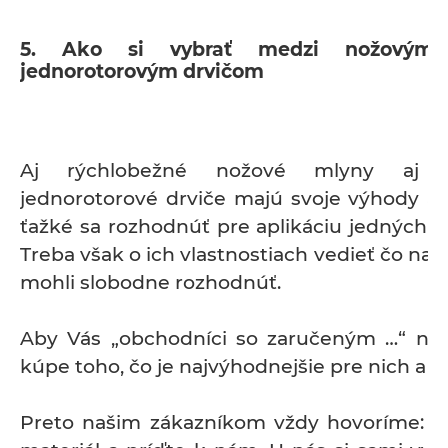
5. Ako si vybrať medzi nožový
jednorotorovým drvičom
Aj rýchlobežné nožové mlyny aj p
jednorotorové drviče majú svoje výhody aj
ťažké sa rozhodnúť pre aplikáciu jedných a
Treba však o ich vlastnostiach vedieť čo najv
mohli slobodne rozhodnúť.
Aby Vás „obchodníci so zaručeným …“ nep
kúpe toho, čo je najvýhodnejšie pre nich a ni
Preto našim zákazníkom vždy hovoríme: ve