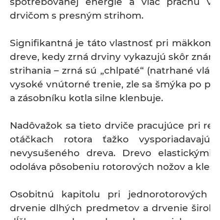
spotrebovanej energie a viac prachu v 
drvičom s presným strihom.
Signifikantná je táto vlastnosť pri mäkko
dreve, kedy zrná drviny vykazujú skôr znám
strihania – zrná sú „chlpaté“ (natrhané vlák
vysoké vnútorné trenie, zle sa šmýka po po
a zásobníku kotla silne klenbuje.
Nadôvažok sa tieto drviče pracujúce pri rel
otáčkach rotora ťažko vysporiadavajú s
nevysušeného dreva. Drevo elastickými 
odoláva pôsobeniu rotorových nožov a klesá
Osobitnú kapitolu pri jednorotorových d
drvenie dlhých predmetov a drvenie široký