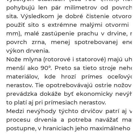
pohybujú len pár milimetrov od povrchu
sita. Výsledkom je dobré čistenie otvorov 
použiť sito s extrémne malými otvormi (n
mm), malé zastúpenie prachu v drvine, rel
povrch zrna, menej spotrebovanej ener
výkon drvenia.
Nože mlyna (rotorové i statorové) majú uhol
menší ako 90°. Preto sa tieto stroje nehod
materiálov, kde hrozí prímes oceľových
nerastov. Tie opotrebovávajú ostrie nožov t
prevádzka dokáže byť ekonomicky nevýho
to platí aj pri prímesiach nerastov.
Medzi nevýhody týchto drvičov patrí aj vy
procesu drvenia a potreba navážať mater
postupne, v hraniciach jeho maximálneho v