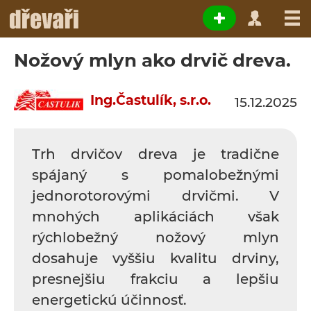
Nožový mlyn ako drvič dreva.
Ing.Častulík, s.r.o.
15.12.2025
Trh drvičov dreva je tradične
spájaný s pomalobežnými
jednorotorovými drvičmi. V
mnohých aplikáciách však
rýchlobežný nožový mlyn
dosahuje vyššiu kvalitu drviny,
presnejšiu frakciu a lepšiu
energetickú účinnosť.