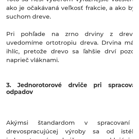
ako je očakávaná veľkosť frakcie, a ako by
suchom dreve.
Pri pohľade na zrno drviny z dreva 
uvedomíme ortotropiu dreva. Drvina má tv
ihlíc, pretože drevo sa ľahšie drví pozdĺ
naprieč vláknami.
3. Jednorotorové drviče pri spracova
odpadov
Akýmsi štandardom v spracovaní 
drevospracujúcej výroby sa od istéh