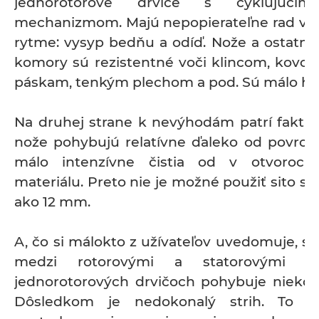
jednorotorové drviče s cyklujúcim 
mechanizmom. Majú nepopierateľne rad výh
rytme: vysyp bedňu a odíď. Nože a ostatné 
komory sú rezistentné voči klincom, kov
páskam, tenkým plechom a pod. Sú málo hl
Na druhej strane k nevýhodám patrí fakt, ž
nože pohybujú relatívne ďaleko od povrchu
málo intenzívne čistia od v otvoroch
materiálu. Preto nie je možné použiť sito s
ako 12 mm.
A, čo si málokto z užívateľov uvedomuje, s
medzi rotorovými a statorovými 
jednorotorových drvičoch pohybuje niekd
Dôsledkom je nedokonalý strih. To z