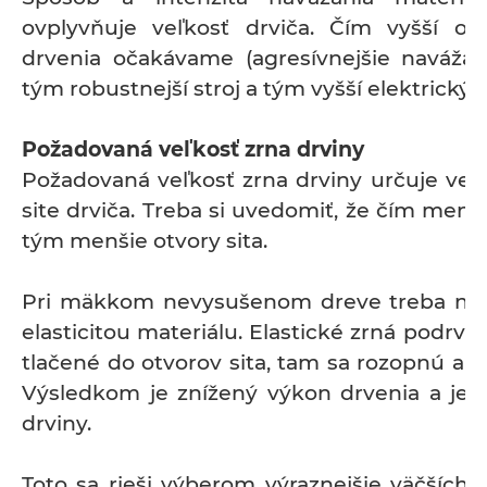
ovplyvňuje veľkosť drviča. Čím vyšší o
drvenia očakávame (agresívnejšie navážani
tým robustnejší stroj a tým vyšší elektrický 
Požadovaná veľkosť zrna drviny
Požadovaná veľkosť zrna drviny určuje veľk
site drviča. Treba si uvedomiť, že čím menši
tým menšie otvory sita.
Pri mäkkom nevysušenom dreve treba nav
elasticitou materiálu. Elastické zrná podrv
tlačené do otvorov sita, tam sa rozopnú a u
Výsledkom je znížený výkon drvenia a jemn
drviny.
Toto sa rieši výberom výraznejšie väčších o