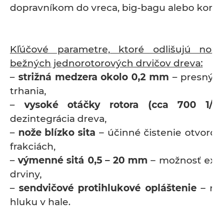
dopravníkom do vreca, big-bagu alebo kontajn
Kľúčové parametre, ktoré odlišujú no
bežných jednorotorových drvičov dreva:
–
strižná medzera okolo 0,2 mm
– presný s
trhania,
–
vysoké otáčky rotora (cca 700 1/m
dezintegrácia dreva,
–
nože blízko sita
– účinné čistenie otvorov
frakciách,
–
výmenné sitá 0,5 – 20 mm
– možnosť ext
drviny,
–
sendvičové protihlukové opláštenie
– red
hluku v hale.