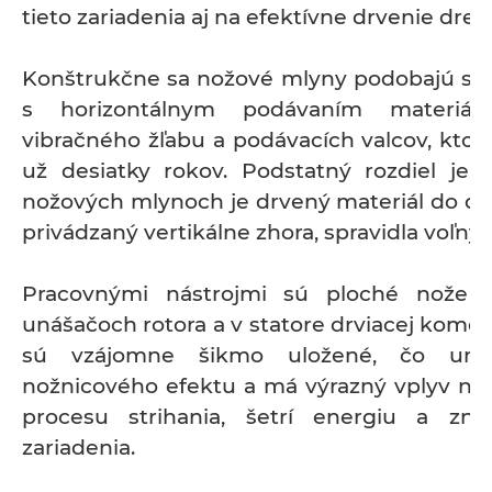
tieto zariadenia aj na efektívne drvenie drev
Konštrukčne sa nožové mlyny podobajú s
s horizontálnym podávaním materiá
vibračného žľabu a podávacích valcov, ktor
už desiatky rokov. Podstatný rozdiel je 
nožových mlynoch je drvený materiál do dr
privádzaný vertikálne zhora, spravidla voľn
Pracovnými nástrojmi sú ploché nože
unášačoch rotora a v statore drviacej komo
sú vzájomne šikmo uložené, čo umo
nožnicového efektu a má výrazný vplyv na 
procesu strihania, šetrí energiu a zni
zariadenia.