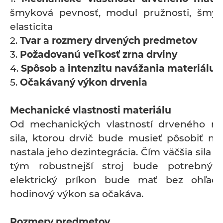
šmyková pevnosť, modul pružnosti, šmy
elasticita
2.
Tvar a rozmery drvených predmetov
3.
Požadovanú veľkosť zrna drviny
4.
Spôsob a intenzitu navážania materiálu d
5.
Očakávaný výkon drvenia
Mechanické vlastnosti materiálu
Od mechanických vlastností drveného mat
sila, ktorou drvič bude musieť pôsobiť na 
nastala jeho dezintegrácia. Čím väčšia sila 
tým robustnejší stroj bude potrebný
elektrický príkon bude mať bez ohľad
hodinový výkon sa očakáva.
Rozmery predmetov