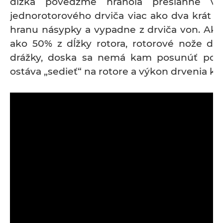
dĺžka povedzme hranola presiahne vý
jednorotorového drviča viac ako dva krát p
hranu násypky a vypadne z drviča von. Ak j
ako 50% z dĺžky rotora, rotorové nože do 
drážky, doska sa nemá kam posunúť pozd
ostáva „sedieť“ na rotore a výkon drvenia kl