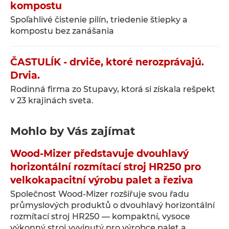
kompostu
Spoľahlivé čistenie pilín, triedenie štiepky a
kompostu bez zanášania
ČASTULÍK - drviče, ktoré nerozprávajú.
Drvia.
Rodinná firma zo Stupavy, ktorá si získala rešpekt
v 23 krajinách sveta.
Mohlo by Vás zajímat
Wood-Mizer představuje dvouhlavý
horizontální rozmítací stroj HR250 pro
velkokapacitní výrobu palet a řeziva
Společnost Wood-Mizer rozšiřuje svou řadu
průmyslových produktů o dvouhlavý horizontální
rozmítací stroj HR250 — kompaktní, vysoce
výkonný stroj vyvinutý pro výrobce palet a …