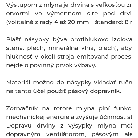
Výstupom z mlyna je drvina s veľkosťou zrn
otvormi vo výmennom site pod drvia
(voliteľné z rady 4 až 20 mm – štandard: 8 m
Plášť násypky býva protihlukovo izolovan
stena: plech, minerálna vlna, plech), aby 
hlučnosť v okolí stroja emitovaná procesom
nejde o povinný prvok výbavy.
Materiál možno do násypky vkladať ručn
na tento účel použiť pásový dopravník.
Zotrvačník na rotore mlyna plní funkci
mechanickej energie a zvyšuje účinnosť stro
Dopravu drviny z výsypky mlyna možn
dopravným ventilátorom, pásovým aleb