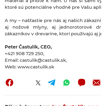
materiál a príďte k nám. U nás si sami vys
ktoré sú potenciálne vhodné pre Vašu apliká
A my – našťastie pre nás aj našich zákazní
aj nožové mlyny, aj jednorotorové dr
zákazníkov v drevarine, ktorí používajú aj je
Peter Častulík, CEO,
+421 908 729 250,
Email: castulik@castulik.sk,
Web: www.castulik.sk