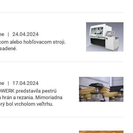
me | 24.04.2024
vacom alebo hobľovacom stroji.
osadené.
me | 17.04.2024
ERK predstavila pestrú
a hrán a rezania. Mimoriadna
ý bol vrcholom veľtrhu.