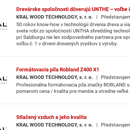
Drevárske spoločnosti dôverujú UNTHE – voľbe čí
KRAL WOOD TECHNOLOGY, s. r. o.
| Představuje
50 rokov know-how v technológii drvenia dreva a vi
svete robí zo spoločnosti UNTHA shredding techno
pri Salzburgu nie len zodpovedného partnera pre spr
voľbu č. 1 v drvení drevených zvyškov z výroby.
Formátovacia píla Robland Z400 X1
KRAL WOOD TECHNOLOGY, s. r. o.
| Představuje
Profesionálna formátovacia píla značky ROBLAND s
pomerom cena / kvalita pre menšie a stredne veľké 
Stlačený vzduch a jeho kvalita
KRAL WOOD TECHNOLOGY, s. r. o.
| Představuje