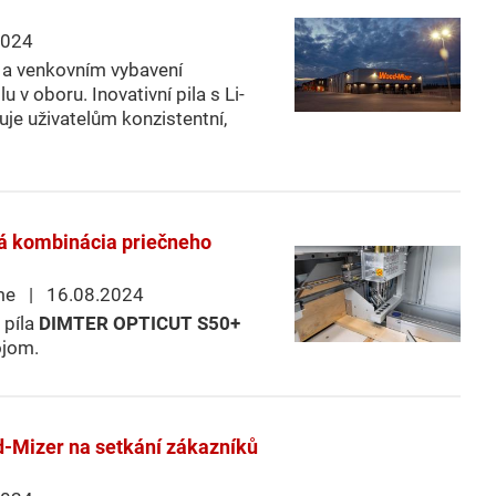
2024
í a venkovním vybavení
v oboru. Inovativní pila s Li-
uje uživatelům konzistentní,
á kombinácia priečneho
me | 16.08.2024
 píla
DIMTER OPTICUT S50+
ojom.
d-Mizer na setkání zákazníků