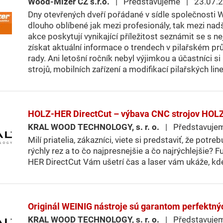
Wood-Mizer CZ s.r.o.
| Představujeme | 23.07.
Dny otevřených dveří pořádané v sídle společnosti W
dlouho oblíbené jak mezi profesionály, tak mezi nad
akce poskytují vynikající příležitost seznámit se s n
získat aktuální informace o trendech v pilařském p
rady. Ani letošní ročník nebyl výjimkou a účastníci s
strojů, mobilních zařízení a modifikací pilařských line
HOLZ-HER DirectCut – výbava CNC strojov HOL
KRAL WOOD TECHNOLOGY, s. r. o.
| Představuje
Milí priatelia, zákazníci, viete si predstaviť, že potre
rýchly rez a to čo najpresnejšie a čo najrýchlejšie?
HER DirectCut Vám ušetrí čas a laser vám ukáže, kd
Originál WEINIG nástroje sú garantom perfektný
KRAL WOOD TECHNOLOGY, s. r. o.
| Představuje