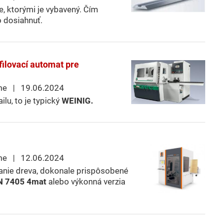
je, ktorými je vybavený. Čím
o dosiahnuť.
filovací automat pre
me | 19.06.2024
ilu, to je typický
WEINIG.
me | 12.06.2024
anie dreva, dokonale prispôsobené
N 7405 4mat
alebo výkonná verzia