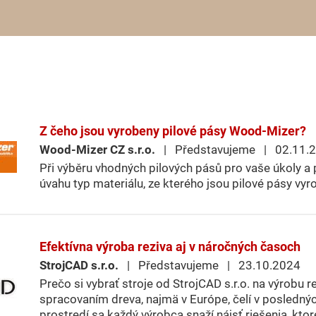
Z čeho jsou vyrobeny pilové pásy Wood-Mizer?
Wood-Mizer CZ s.r.o.
| Představujeme | 02.11.
Při výběru vhodných pilových pásů pro vaše úkoly a p
úvahu typ materiálu, ze kterého jsou pilové pásy vyr
Efektívna výroba reziva aj v náročných časoch
StrojCAD s.r.o.
| Představujeme | 23.10.2024
Prečo si vybrať stroje od StrojCAD s.r.o. na výrobu r
spracovaním dreva, najmä v Európe, čelí v posledný
prostredí sa každý výrobca snaží nájsť riešenia, kto