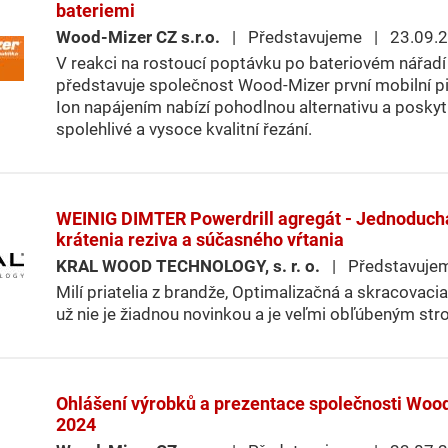
bateriemi
Wood-Mizer CZ s.r.o.
| Představujeme | 23.09.
V reakci na rostoucí poptávku po bateriovém nářad
představuje společnost Wood-Mizer první mobilní pilu 
Ion napájením nabízí pohodlnou alternativu a poskyt
spolehlivé a vysoce kvalitní řezání.
WEINIG DIMTER Powerdrill agregát - Jednoduch
krátenia reziva a súčasného vŕtania
KRAL WOOD TECHNOLOGY, s. r. o.
| Představuje
Milí priatelia z brandže, Optimalizačná a skracovacia
už nie je žiadnou novinkou a je veľmi obľúbeným str
Ohlášení výrobků a prezentace společnosti Woo
2024