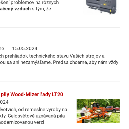
iešení problémov na rôznych
lačený vzduch
s tým, že
me | 15.05.2024
h prehliadok technického stavu Vašich strojov a
torou sa ani nezamýšľame. Predsa chceme, aby nám vždy
 pily Wood-Mizer řady LT20
2024
dvětvích, od řemeslné výroby na
kty. Celosvětově uznávaná pila
 modernizovanou verzi