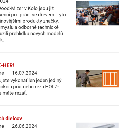
2024
ood-Mizer v Kolo jsou již
šenci pro práci se dřevem. Tyto
ejnovějšími produkty značky,
růmyslu a odborné technické
i užili přehlídku nových modelů
k.
Z-HER!
me | 16.07.2024
bujete vykonať len jeden jediný
 Funkcia priameho rezu HOLZ-
e máte rezať.
ch dielcov
me | 26.06.2024