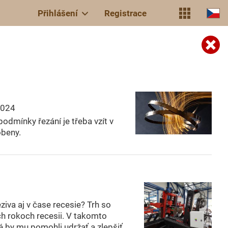
Přihlášení
Registrace
2024
odmínky řezání je třeba vzít v
obeny.
eziva aj v čase recesie? Trh so
ch rokoch recesii. V takomto
ré by mu pomohli udržať a zlepšiť