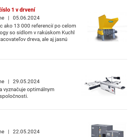
slo 1 v drvení
me | 05.06.2024
ac ako 13 000 referencií po celom
logy so sídlom v rakúskom Kuchl
acovateľov dreva, ale aj jasnú
me | 29.05.2024
a vyznačuje optimálnym
spoločnosti.
me | 22.05.2024