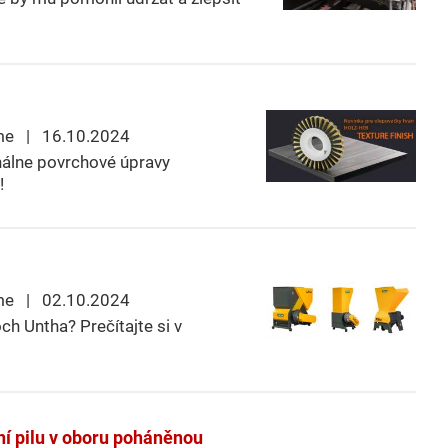
me | 16.10.2024
inálne povrchové úpravy
!
me | 02.10.2024
h Untha? Prečítajte si v
ní pilu v oboru poháněnou