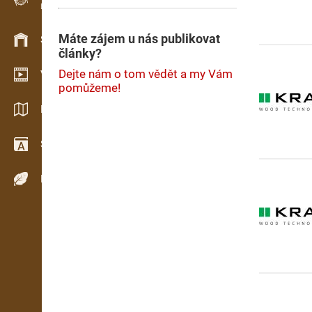
Evidence dřeva v terénu
Máte zájem u nás publikovat
Skladové hospodářství
články?
Dejte nám o tom vědět a my Vám
Video showroom
pomůžeme!
Katalogy / Brožury
Slovník
Dřeviny