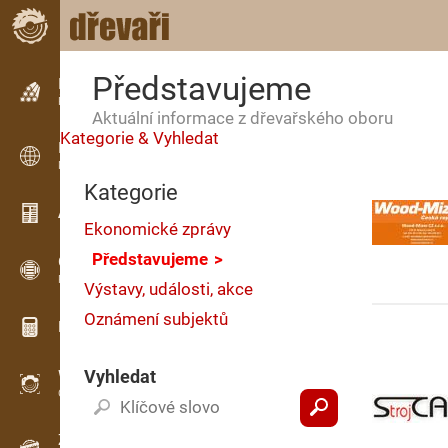
Představujeme
Inzerce
Řádková inzerce
Aktuální informace z dřevařského oboru
Kategorie & Vyhledat
Inzerce
Mezinárodní inzerce
Kategorie
Aktuality / Články
Ekonomické zprávy
Představujeme
OPTI-TIMB
Pořezová schémata
Výstavy, události, akce
Oznámení subjektů
Dřevařské kalkulačky
Vyhledat
WoodProfi
Objem dřeva s AI
Záznamník