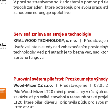
V praxi sa stretávame so žiadosťami o pomoc pri r
typoch zariadení, ktoré potrebujú pre svoju prácu
st
zariadenie nefunguje spoľahlivo.
Servisná zmluva na stroje a technológie
KRAL WOOD TECHNOLOGY, s. r. o.
| Představuje
Uvažovali ste niekedy nad zabezpečením pravidelnýc
technológií? Veď pri autách je to bežná vec, nad k
správne fungovali.
Putování světem pilařství: Prozkoumejte výhody
Wood-Mizer CZ s.r.o.
| Představujeme | 07.05.
Pila Wood-Mizer LT20 mění pravidla hry v různých o
zakázku až po velké stavební a restaurátorské proje
LT20, které pilaři důvěřují, připravila půdu pro svou
LT20START.