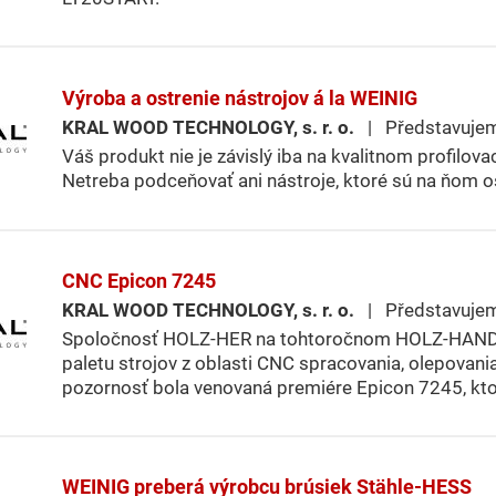
Výroba a ostrenie nástrojov á la WEINIG
KRAL WOOD TECHNOLOGY, s. r. o.
| Představuje
Váš produkt nie je závislý iba na kvalitnom profilo
Netreba podceňovať ani nástroje, ktoré sú na ňom 
CNC Epicon 7245
KRAL WOOD TECHNOLOGY, s. r. o.
| Představuje
Spoločnosť HOLZ-HER na tohtoročnom HOLZ-HANDW
paletu strojov z oblasti CNC spracovania, olepovani
pozornosť bola venovaná premiére Epicon 7245, ktor
WEINIG preberá výrobcu brúsiek Stähle-HESS