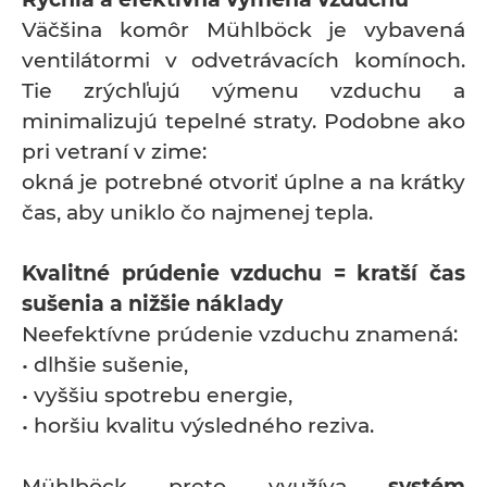
Väčšina komôr Mühlböck je vybavená
ventilátormi v odvetrávacích komínoch.
Tie zrýchľujú výmenu vzduchu a
minimalizujú tepelné straty. Podobne ako
pri vetraní v zime:
okná je potrebné otvoriť úplne a na krátky
čas, aby uniklo čo najmenej tepla.
Kvalitné prúdenie vzduchu = kratší čas
sušenia a nižšie náklady
Neefektívne prúdenie vzduchu znamená:
• dlhšie sušenie,
• vyššiu spotrebu energie,
• horšiu kvalitu výsledného reziva.
Mühlböck preto využíva
systém