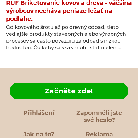
RUF Briketovanie kovov a dreva - väčšina
výrobcov necháva peniaze ležať na
podlahe.
Od kovového šrotu až po drevný odpad, tieto
vedľajšie produkty stavebných alebo výrobných
procesov sa často považujú za odpad s nízkou
hodnotou. Čo keby sa však mohli stať nielen …
Začněte zde!
Přihlášení
Zapomněli jste
své heslo?
Jak na to?
Reklama