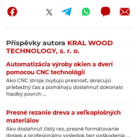
Příspěvky autora
KRAL WOOD
TECHNOLOGY, s. r. o.
Automatizácia výroby okien a dverí
pomocou CNC technológií
Ako CNC stroje zvyšujú presnosť, skracujú
priebežný čas a pomáhajú dosiahnuť dokonalo
hladký povrch …
Presné rezanie dreva a veľkoplošných
materiálov
Ako dosiahnuť čistý rez, presné formátovanie
dosiek a profesionálny výsledok bez poškodenia …