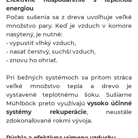
energiou
Počas sušenia sa z dreva uvoľňuje veľké
množstvo pary. Keď je vzduch v komore
nasýtený, je nutné:
• vypustiť vlhký vzduch,
• nasať čerstvý, suchší vzduch,
• znovu ho ohriať.
Pri bežných systémoch sa pritom stráca
veľké množstvo tepla a drevo je
vystavené teplotnému šoku. Sušiarne
Mühlböck preto využívajú
vysoko účinné
systémy rekuperácie
, neustále
zdokonaľované rokmi vývoja.
Rýchla a efektívna výmena vzduchu