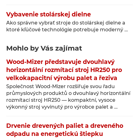
Vybavenie stolárskej dielne
Ako správne vybrať stroje do stolárskej dielne a
ktoré kľúčové technológie potrebuje moderný …
Mohlo by Vás zajímat
Wood-Mizer představuje dvouhlavý
horizontální rozmítací stroj HR250 pro
velkokapacitní výrobu palet a řeziva
Společnost Wood-Mizer rozšiřuje svou řadu
průmyslových produktů o dvouhlavý horizontální
rozmítací stroj HR250 — kompaktní, vysoce
výkonný stroj vyvinutý pro výrobce palet a …
Drvenie drevených paliet a dreveného
odpadu na energetickú štiepku