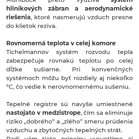
hliníkových zábran a aerodynamické
riešenia
, ktoré nasmerujú vzduch presne
do klietok reziva.
Rovnomerná teplota v celej komore
Tichelmannov systém rozvodu tepla
zabezpečuje rovnakú teplotu po celej
dĺžke sušiarne. Pri konvenčných
systémoch môžu byť rozdiely aj niekoľko
°C, čo vedie k nerovnomernému sušeniu.
Tepelné registre sú navyše umiestnené
nastojato v medzistrope
, čím sa eliminuje
riziko „dobrého“ a „zlého“ smeru prúdenia
vzduchu a zbytočných tepelných strát.
Radi vám tieto princípy vysvetlíme aj