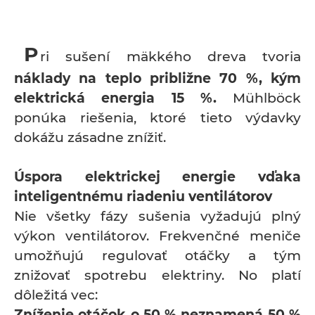
P
ri sušení mäkkého dreva tvoria
náklady na teplo približne 70 %, kým
elektrická energia 15 %.
Mühlböck
ponúka riešenia, ktoré tieto výdavky
dokážu zásadne znížiť.
Úspora elektrickej energie vďaka
inteligentnému riadeniu ventilátorov
Nie všetky fázy sušenia vyžadujú plný
výkon ventilátorov. Frekvenčné meniče
umožňujú regulovať otáčky a tým
znižovať spotrebu elektriny. No platí
dôležitá vec:
Zníženie otáčok o 50 % neznamená 50 %