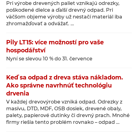
Pri výrobe drevených paliet vznikajú odrezky,
poškodené dielce a ďalší drevný odpad. Pri
väčšom objeme výroby už nestačí materiál iba
zhromažďovať a odvážať. …
Pily LT15: více možností pro vaše
hospodářství
Nyní se slevou 10 % do 31. července
Keď sa odpad z dreva stáva nákladom.
Ako správne navrhnúť technológiu
drvenia
V každej drevovýrobe vzniká odpad. Odrezky z
masívu, DTD, MDF, OSB dosiek, drevené obaly,
palety, papierové dutinky či drevný prach. Mnohé
firmy riešia tento problém rovnako – odpad …