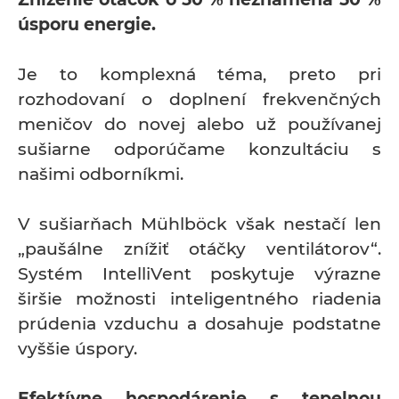
úsporu energie.
Je to komplexná téma, preto pri
rozhodovaní o doplnení frekvenčných
meničov do novej alebo už používanej
sušiarne odporúčame konzultáciu s
našimi odborníkmi.
V sušiarňach Mühlböck však nestačí len
„paušálne znížiť otáčky ventilátorov“.
Systém IntelliVent poskytuje výrazne
širšie možnosti inteligentného riadenia
prúdenia vzduchu a dosahuje podstatne
vyššie úspory.
Efektívne hospodárenie s tepelnou