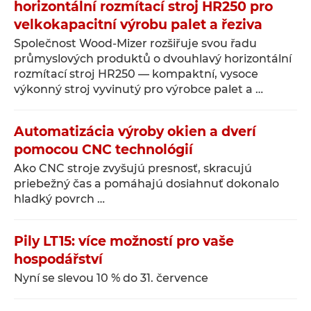
horizontální rozmítací stroj HR250 pro
velkokapacitní výrobu palet a řeziva
Společnost Wood-Mizer rozšiřuje svou řadu
průmyslových produktů o dvouhlavý horizontální
rozmítací stroj HR250 — kompaktní, vysoce
výkonný stroj vyvinutý pro výrobce palet a …
Automatizácia výroby okien a dverí
pomocou CNC technológií
Ako CNC stroje zvyšujú presnosť, skracujú
priebežný čas a pomáhajú dosiahnuť dokonalo
hladký povrch …
Pily LT15: více možností pro vaše
hospodářství
Nyní se slevou 10 % do 31. července