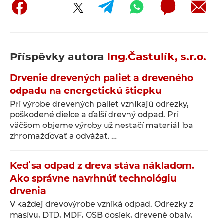
Příspěvky autora
Ing.Častulík, s.r.o.
Drvenie drevených paliet a dreveného
odpadu na energetickú štiepku
Pri výrobe drevených paliet vznikajú odrezky,
poškodené dielce a ďalší drevný odpad. Pri
väčšom objeme výroby už nestačí materiál iba
zhromažďovať a odvážať. …
Keď sa odpad z dreva stáva nákladom.
Ako správne navrhnúť technológiu
drvenia
V každej drevovýrobe vzniká odpad. Odrezky z
masívu, DTD, MDF, OSB dosiek, drevené obaly,