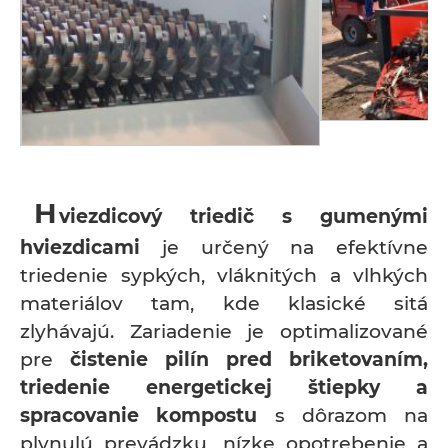
H
viezdicový triedič s gumenými
hviezdicami
je určený na efektívne
triedenie sypkých, vláknitých a vlhkých
materiálov tam, kde klasické sitá
zlyhávajú. Zariadenie je optimalizované
pre
čistenie pilín pred briketovaním,
triedenie energetickej štiepky a
spracovanie kompostu
s dôrazom na
plynulú prevádzku, nízke opotrebenie a