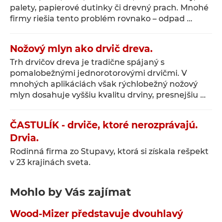
palety, papierové dutinky či drevný prach. Mnohé
firmy riešia tento problém rovnako – odpad …
Nožový mlyn ako drvič dreva.
Trh drvičov dreva je tradične spájaný s
pomalobežnými jednorotorovými drvičmi. V
mnohých aplikáciách však rýchlobežný nožový
mlyn dosahuje vyššiu kvalitu drviny, presnejšiu …
ČASTULÍK - drviče, ktoré nerozprávajú.
Drvia.
Rodinná firma zo Stupavy, ktorá si získala rešpekt
v 23 krajinách sveta.
Mohlo by Vás zajímat
Wood-Mizer představuje dvouhlavý