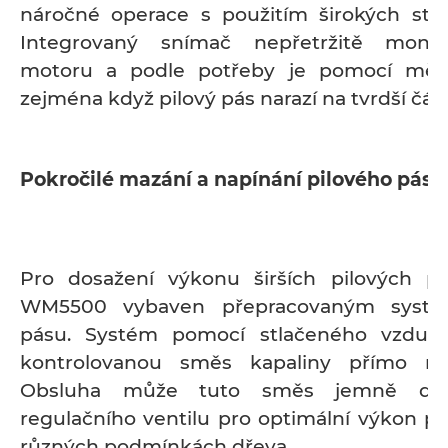
náročné operace s použitím širokých stel
Integrovaný snímač nepřetržitě monit
motoru a podle potřeby je pomocí měni
zejména když pilový pás narazí na tvrdší část
Pokročilé mazání a napínání pilového pásu
Pro dosažení výkonu širších pilových p
WM5500 vybaven přepracovaným syst
pásu. Systém pomocí stlačeného vzduch
kontrolovanou směs kapaliny přímo na
Obsluha může tuto směs jemně dol
regulačního ventilu pro optimální výkon pi
různých podmínkách dřeva.