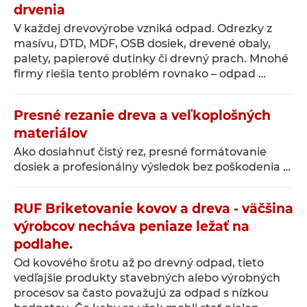
drvenia
V každej drevovýrobe vzniká odpad. Odrezky z
masívu, DTD, MDF, OSB dosiek, drevené obaly,
palety, papierové dutinky či drevný prach. Mnohé
firmy riešia tento problém rovnako – odpad …
Presné rezanie dreva a veľkoplošných
materiálov
Ako dosiahnuť čistý rez, presné formátovanie
dosiek a profesionálny výsledok bez poškodenia …
RUF Briketovanie kovov a dreva - väčšina
výrobcov necháva peniaze ležať na
podlahe.
Od kovového šrotu až po drevný odpad, tieto
vedľajšie produkty stavebných alebo výrobných
procesov sa často považujú za odpad s nízkou