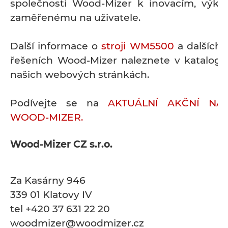
společnosti Wood-Mizer k inovacím, výk
zaměřenému na uživatele.
Další informace o
stroji WM5500
a dalších
řešeních Wood-Mizer naleznete v katalog
našich webových stránkách.
Podívejte se na
AKTUÁLNÍ AKČNÍ NA
WOOD-MIZER.
Wood-Mizer CZ s.r.o.
Za Kasárny 946
339 01 Klatovy IV
tel +420 37 631 22 20
woodmizer@woodmizer.cz