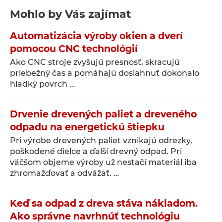
Mohlo by Vás zajímat
Automatizácia výroby okien a dverí
pomocou CNC technológií
Ako CNC stroje zvyšujú presnosť, skracujú
priebežný čas a pomáhajú dosiahnuť dokonalo
hladký povrch …
Drvenie drevených paliet a dreveného
odpadu na energetickú štiepku
Pri výrobe drevených paliet vznikajú odrezky,
poškodené dielce a ďalší drevný odpad. Pri
väčšom objeme výroby už nestačí materiál iba
zhromažďovať a odvážať. …
Keď sa odpad z dreva stáva nákladom.
Ako správne navrhnúť technológiu