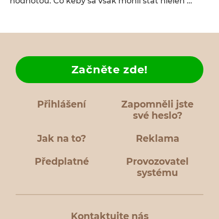
hodnotou. Čo keby sa však mohli stať nielen …
Začněte zde!
Přihlášení
Zapomněli jste
své heslo?
Jak na to?
Reklama
Předplatné
Provozovatel
systému
Kontaktujte nás