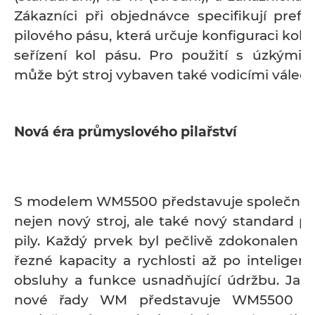
Zákazníci při objednávce specifikují prefe
pilového pásu, která určuje konfiguraci kol p
seřízení kol pásu. Pro použití s úzkými 
může být stroj vybaven také vodicími válečk
Nová éra průmyslového pilařství
S modelem WM5500 představuje společnos
nejen nový stroj, ale také nový standard p
pily. Každý prvek byl pečlivě zdokonalen -
řezné kapacity a rychlosti až po inteligent
obsluhy a funkce usnadňující údržbu. Jako 
nové řady WM představuje WM5500 trv