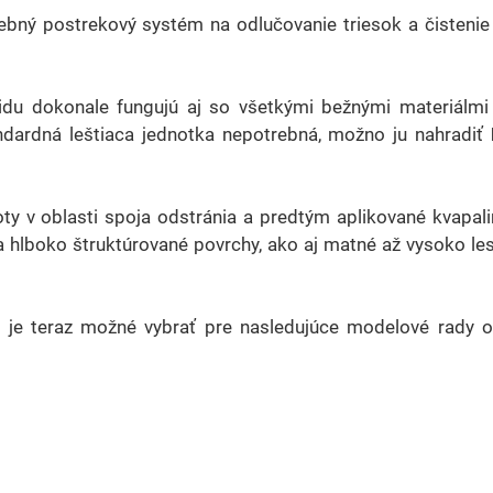
ebný postrekový systém na odlučovanie triesok a čistenie
midu dokonale fungujú aj so všetkými bežnými materiálmi
ndardná leštiaca jednotka nepotrebná, možno ju nahradiť
ty v oblasti spoja odstránia a predtým aplikované kvapali
 hlboko štruktúrované povrchy, ako aj matné až vysoko le
h
je teraz možné vybrať pre nasledujúce modelové rady o