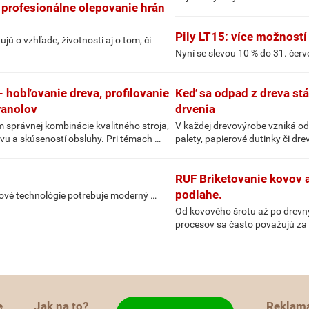
 profesionálne olepovanie hrán
Pily LT15: více možností
ú o vzhľade, životnosti aj o tom, či
Nyní se slevou 10 % do 31. čer
 hobľovanie dreva, profilovanie
Keď sa odpad z dreva st
ranolov
drvenia
 správnej kombinácie kvalitného stroja,
V každej drevovýrobe vzniká od
u a skúseností obsluhy. Pri témach …
palety, papierové dutinky či dr
RUF Briketovanie kovov a
podlahe.
účové technológie potrebuje moderný …
Od kovového šrotu až po drevný
procesov sa často považujú za 
e
Jak na to?
Reklam