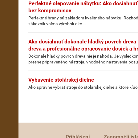
Perfektné olepovanie nábytku: Ako dosiahnuť
bez kompromisov
Perfektné hrany sú základom kvalitného nábytku. Rozhoduj
zákazník vníma výrobok ako …
Ako dosiahnuť dokonale hladký povrch dreva -
dreva a profesionálne opracovanie dosiek a h
Dokonale hladký povrch dreva nie je náhoda. Je výsledkom
presne pripraveného nástroja, vhodného nastavenia posuv
Vybavenie stolárskej dielne
Ako správne vybrať stroje do stolárskej dielne a ktoré kľ
Přihlášení
Zapomněli jst