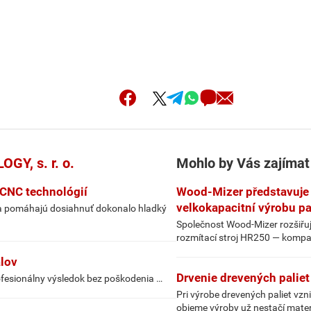
Y, s. r. o.
Mohlo by Vás zajímat
 CNC technológií
Wood-Mizer představuje 
velkokapacitní výrobu pal
s a pomáhajú dosiahnuť dokonalo hladký
Společnost Wood-Mizer rozšiřu
rozmítací stroj HR250 — kompak
álov
Drvenie drevených palie
ofesionálny výsledok bez poškodenia …
Pri výrobe drevených paliet vzn
objeme výroby už nestačí mate