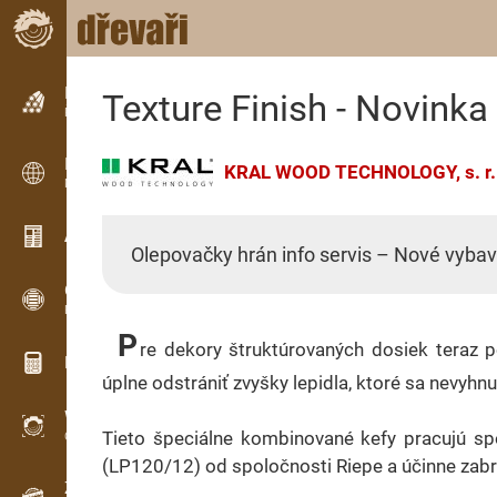
Inzerce
Texture Finish - Novink
Řádková inzerce
Inzerce
KRAL WOOD TECHNOLOGY, s. r.
Mezinárodní inzerce
Aktuality / Články
Olepovačky hrán info servis – Nové vybave
OPTI-TIMB
Pořezová schémata
P
re dekory štruktúrovaných dosiek teraz 
Dřevařské kalkulačky
úplne odstrániť zvyšky lepidla, ktoré sa nevyhn
WoodProfi
Tieto špeciálne kombinované kefy pracujú sp
Objem dřeva s AI
(LP120/12) od spoločnosti Riepe a účinne zabra
Záznamník