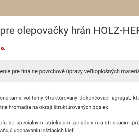
a pre olepovačky hrán HOLZ-HE
 o.
nie pre finálne povrchové úpravy veľkoplošných materiál
ponúkame voliteľný štruktúrovaný dokončovací agregát, kt
utne hromadia na okraji štruktúrovaných dosiek.
olu so špeciálnym striekacím zariadením a striekacím pr
ňujú upchávaniu leštiacich kief.