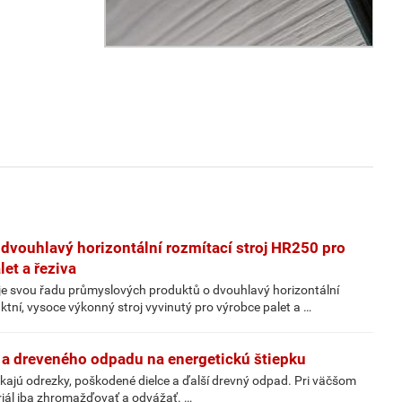
dvouhlavý horizontální rozmítací stroj HR250 pro
et a řeziva
je svou řadu průmyslových produktů o dvouhlavý horizontální
tní, vysoce výkonný stroj vyvinutý pro výrobce palet a …
t a dreveného odpadu na energetickú štiepku
ikajú odrezky, poškodené dielce a ďalší drevný odpad. Pri väčšom
riál iba zhromažďovať a odvážať. …