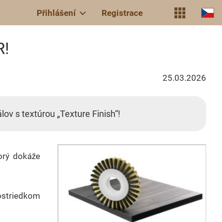
Přihlášení
Registrace
R!
25.03.2026
ov s textúrou „Texture Finish“!
orý dokáže
ostriedkom