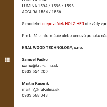
LUMINA 1594 / 1596 / 1598
ACCURA 1554 / 1556
S modelmi
olepovačiek HOLZ-HER
ste vždy vpr
Pre bližšie informácie alebo cenovú ponuku ná
KRAL WOOD TECHNOLOGY, s.r.o.
Samuel Faško
Více možností
samo@kral-zilina.sk
0903 554 200
Martin Kačerík
martin@kral-zilina.sk
0903 568 048