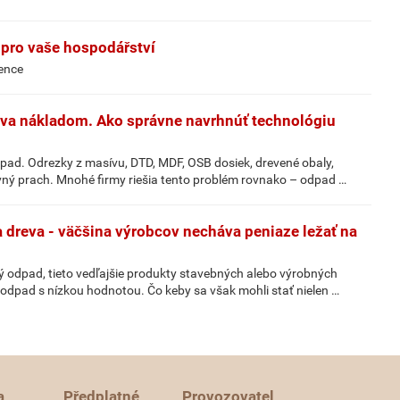
 pro vaše hospodářství
vence
áva nákladom. Ako správne navrhnúť technológiu
pad. Odrezky z masívu, DTD, MDF, OSB dosiek, drevené obaly,
evný prach. Mnohé firmy riešia tento problém rovnako – odpad …
 dreva - väčšina výrobcov necháva peniaze ležať na
 odpad, tieto vedľajšie produkty stavebných alebo výrobných
odpad s nízkou hodnotou. Čo keby sa však mohli stať nielen …
a
Předplatné
Provozovatel