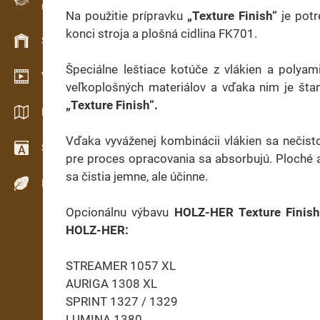
Evidence dřeva v terénu
Na použitie prípravku
„Texture Finish“
je potr
konci stroja a plošná cidlina FK701.
Skladové hospodářství
Špeciálne leštiace kotúče z vlákien a polya
Video showroom
veľkoplošných materiálov a vďaka nim je šta
„Texture Finish“.
Katalogy / Brožury
Vďaka vyváženej kombinácii vlákien sa nečisto
Slovník
pre proces opracovania sa absorbujú. Ploché a
sa čistia jemne, ale účinne.
Dřeviny
Opcionálnu výbavu
HOLZ-HER Texture Finis
HOLZ-HER:
STREAMER 1057 XL
AURIGA 1308 XL
SPRINT 1327 / 1329
LUMINA 1380