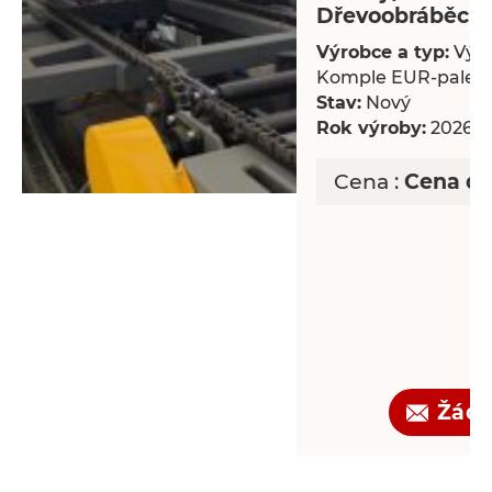
Dřevoobráběcí s
Výrobce a typ:
Výro
Komple EUR-palet
Stav:
Nový
Rok výroby:
2026
Cena :
Cena d
Žádo