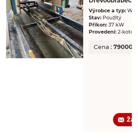
Dřevoobráběcí s
Výrobce a typ:
Wal
Stav:
Použitý
Příkon:
37 kW
Provedení:
2-kotou
Cena :
790000 
Žád