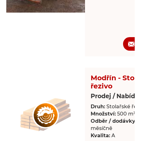
Ž
Modřín - Stol
řezivo
Prodej / Nabídk
Druh:
Stolařské řez
Množství:
500 m³
Odběr / dodávky:
P
měsíčně
Kvalita:
A