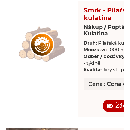
Smrk - Pilařs
kulatina
Nákup / Poptáv
Kulatina
Druh:
Pilařská kula
Množství:
1000 m³
Odběr / dodávky:
P
- týdně
Kvalita:
Jiný stupeň 
Cena :
Cena d
Žádo