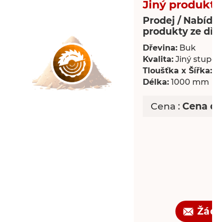
Jiný produkt 
Prodej / Nabídka
produkty ze dře
Dřevina:
Buk
Kvalita:
Jiný stupeň 
Tloušťka x Šířka:
18
Délka:
1000 mm
Cena :
Cena d
Žádo