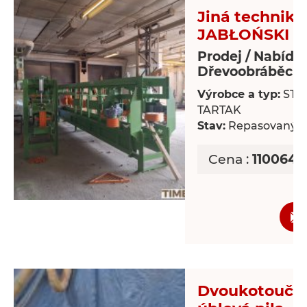
Jiná technika
JABŁOŃSKI T
Prodej / Nabídk
Dřevoobráběcí s
Výrobce a typ:
STR
TARTAK
Stav:
Repasovaný
Cena :
1100643
Dvoukotoučo