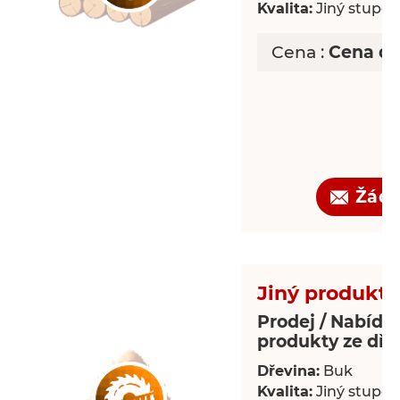
Kvalita:
Jiný stupeň 
Cena :
Cena d
Žádo
Jiný produkt 
Prodej / Nabídka
produkty ze dře
Dřevina:
Buk
Kvalita:
Jiný stupeň 