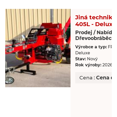
Jiná technika 
405L - Deluxe
Prodej / Nabídk
Dřevoobráběcí s
Výrobce a typ:
FP-4
Deluxe
Stav:
Nový
Rok výroby:
2026
Cena :
Cena d