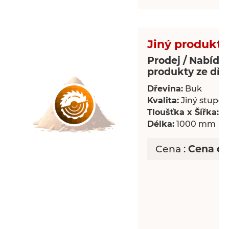
Jiný produkt 
Prodej / Nabídka
produkty ze dře
Dřevina:
Buk
Kvalita:
Jiný stupeň 
Tloušťka x Šířka:
18
Délka:
1000 mm
Cena :
Cena d