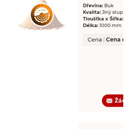
Dřevina:
Buk
Kvalita:
Jiný stupeň 
Tloušťka x Šířka:
18
Délka:
1000 mm
Cena :
Cena d
Žádo