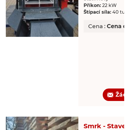
Příkon:
22 kW
Štípací síla:
40 tun
Cena :
Cena d
Žádo
Smrk - Staveb