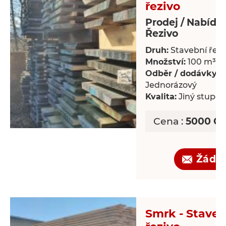
řezivo
Prodej / Nabídk
Řezivo
Druh:
Stavební řezi
Množství:
100 m³
Odběr / dodávky:
Jednorázový
Kvalita:
Jiný stupeň 
Cena :
5000 CZ
Žádo
Smrk - Staveb