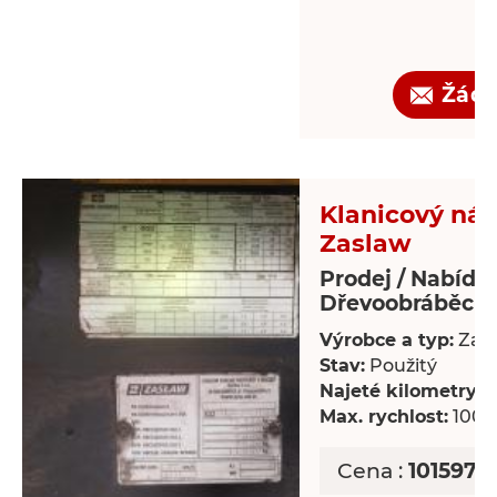
Žádo
Klanicový náv
Zaslaw
Prodej / Nabídk
Dřevoobráběcí s
Výrobce a typ:
Zas
Stav:
Použitý
Najeté kilometry:
8
Max. rychlost:
100 
Cena :
101597,