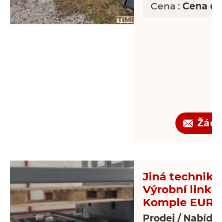
Cena :
Cena d
Žádo
Jiná technika 
Výrobní linka
Komple EUR-p
Prodej / Nabídk