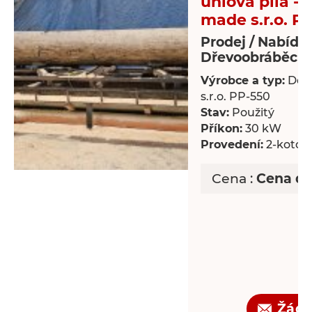
úhlová pila -
made s.r.o. P
Prodej / Nabídk
Dřevoobráběcí s
Výrobce a typ:
Dek
s.r.o. PP-550
Stav:
Použitý
Příkon:
30 kW
Provedení:
2-kotou
Cena :
Cena d
Žádo