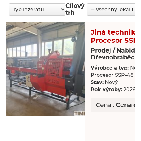
Cílový
trh
Jiná technika
Procesor SSP
Prodej / Nabídk
Dřevoobráběcí s
Výrobce a typ:
Nov
Procesor SSP-48
Stav:
Nový
Rok výroby:
2026
Cena :
Cena d