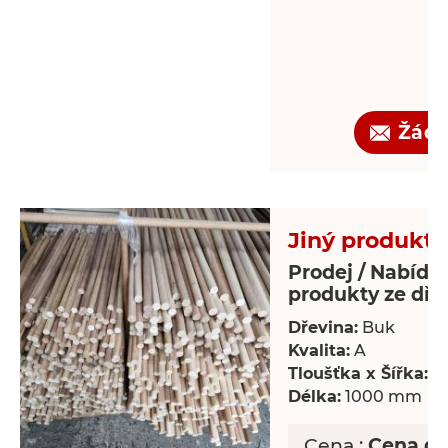
Žádo
Jiný produkt 
Prodej / Nabídka
produkty ze dře
Dřevina:
Buk
Kvalita:
A
Tloušťka x Šířka:
18
Délka:
1000 mm
Cena :
Cena d