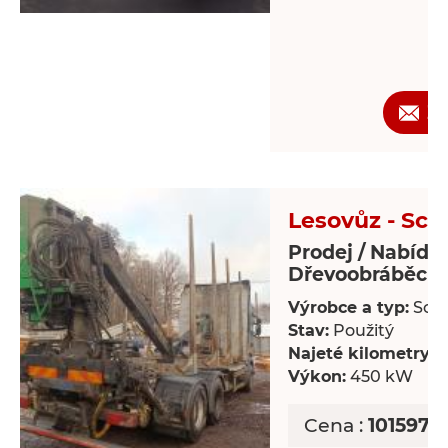
Ž
Lesovůz - Sca
Prodej / Nabídk
Dřevoobráběcí s
Výrobce a typ:
Scan
Stav:
Použitý
Najeté kilometry:
8
Výkon:
450 kW
Cena :
1015978