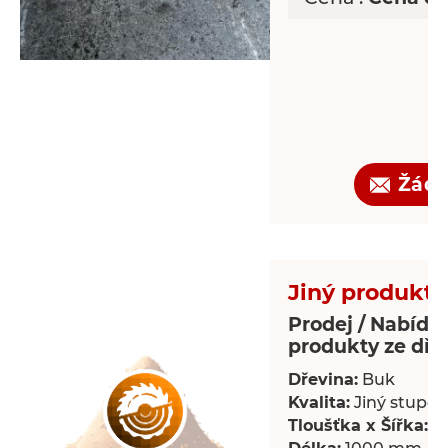
Žádo
Jiný produkt 
Prodej / Nabídka
produkty ze dře
Dřevina:
Buk
Kvalita:
Jiný stupeň 
Tloušťka x Šířka:
18