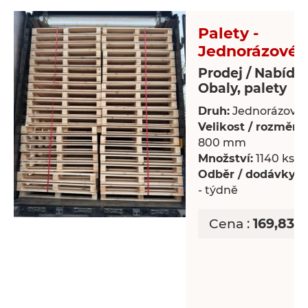
Palety -
Jednorázové 
Prodej / Nabídk
Obaly, palety
Druh:
Jednorázové 
Velikost / rozměry:
800 mm
Množství:
1140 ks
Odběr / dodávky:
P
- týdně
Cena :
169,83 