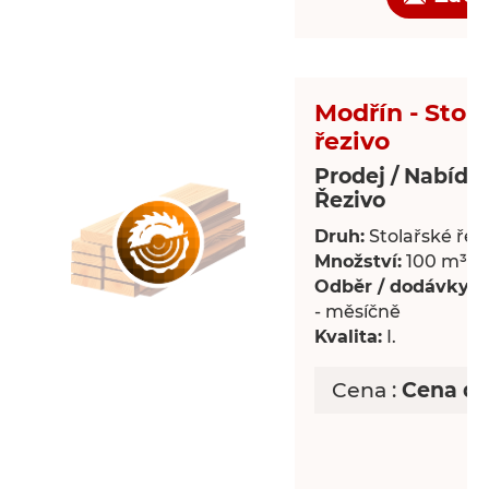
Modřín - Stol
řezivo
Prodej / Nabídk
Řezivo
Druh:
Stolařské řez
Množství:
100 m³
Odběr / dodávky:
P
- měsíčně
Kvalita:
I.
Cena :
Cena d