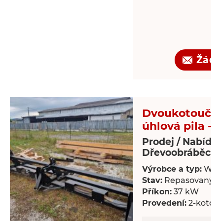
Žádo
Dvoukotoučo
úhlová pila - 
Prodej / Nabídk
Dřevoobráběcí s
Výrobce a typ:
Wal
Stav:
Repasovaný
Příkon:
37 kW
Provedení:
2-kotou