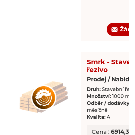
Žádo
Smrk - Staveb
řezivo
Prodej / Nabídk
Druh:
Stavební řezi
Množství:
1000 m³
Odběr / dodávky:
P
měsíčně
Kvalita:
A
Cena :
6914,39