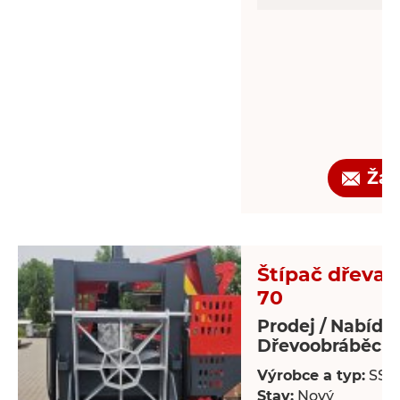
Žád
Štípač dřeva -
70
Prodej / Nabídk
Dřevoobráběcí s
Výrobce a typ:
SSP
Stav:
Nový