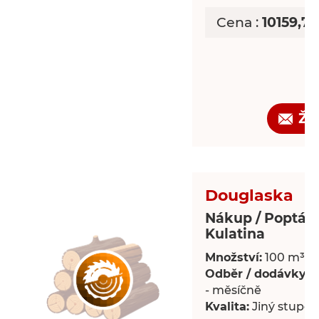
Cena :
10159,7
Žá
Douglaska
Nákup / Poptáv
Kulatina
Množství:
100 m³
Odběr / dodávky:
P
- měsíčně
Kvalita:
Jiný stupeň 