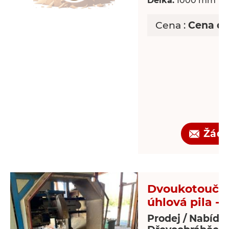
Délka:
1000 mm
Cena :
Cena d
Žádo
Dvoukotoučo
úhlová pila - 
Prodej / Nabídk