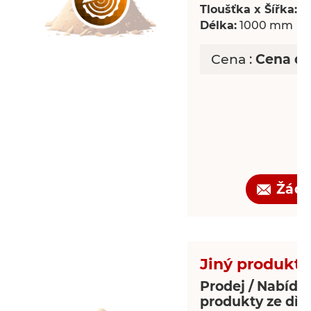
Tloušťka x Šířka:
18
Délka:
1000 mm
Cena :
Cena d
Žádo
Jiný produkt 
Prodej / Nabídka
produkty ze dře