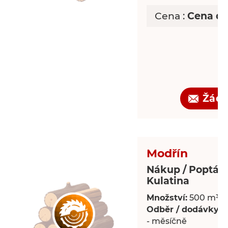
Cena :
Cena d
Žádo
Modřín
Nákup / Poptáv
Kulatina
Množství:
500 m³
Odběr / dodávky:
P
- měsíčně