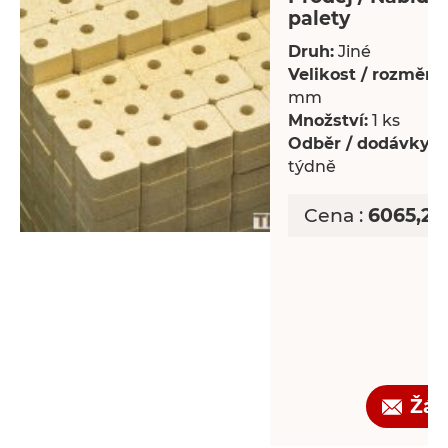
palety
Druh:
Jiné
Velikost / rozměry:
mm
Množství:
1 ks
Odběr / dodávky:
P
týdně
Cena :
6065,25
Žád