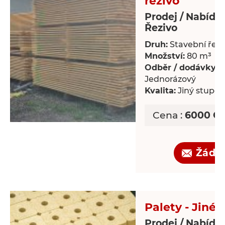
řezivo
Prodej / Nabídk
Řezivo
Druh:
Stavební řezi
Množství:
80 m³
Odběr / dodávky:
Jednorázový
Kvalita:
Jiný stupeň 
Cena :
6000 CZ
Žádo
Palety - Jiné
Prodej / Nabídka