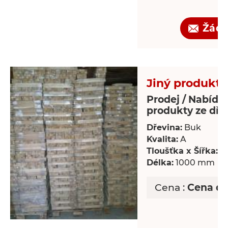
Žádo
Jiný produkt 
Prodej / Nabídka
produkty ze dře
Dřevina:
Buk
Kvalita:
A
Tloušťka x Šířka:
18
Délka:
1000 mm
Cena :
Cena d