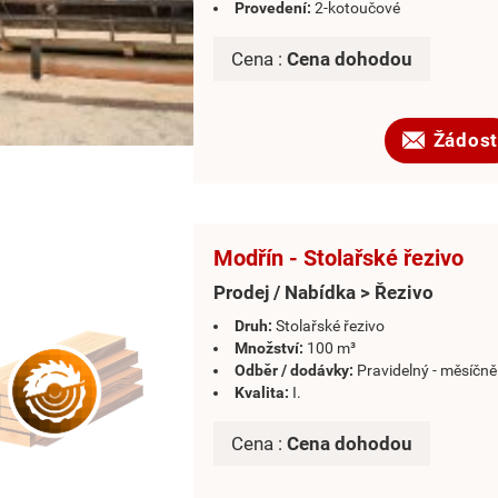
Provedení:
2-kotoučové
Cena :
Cena dohodou
Žádost
Modřín - Stolařské řezivo
Prodej / Nabídka > Řezivo
Druh:
Stolařské řezivo
Množství:
100 m³
Odběr / dodávky:
Pravidelný - měsíčně
Kvalita:
I.
Cena :
Cena dohodou