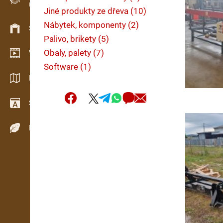
Evidence dřeva v terénu
Jiné produkty ze dřeva (10)
Nábytek, komponenty (2)
Skladové hospodářství
Palivo, brikety (5)
Obaly, palety (7)
Video showroom
Software (1)
Katalogy / Brožury
Slovník
Dřeviny