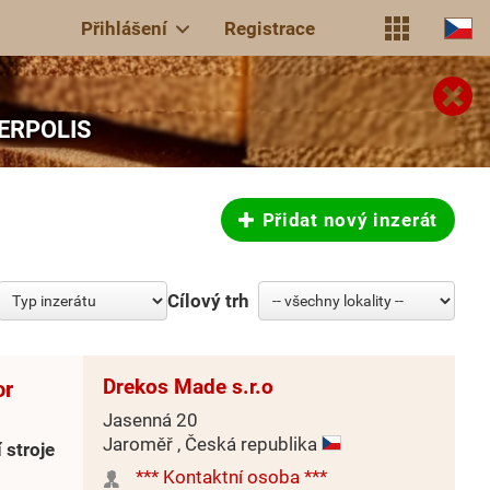
Přihlášení
Registrace
MBERPOLIS
Přidat nový inzerát
Cílový trh
Drekos Made s.r.o
or
Jasenná 20
Jaroměř , Česká republika
 stroje
*** Kontaktní osoba ***