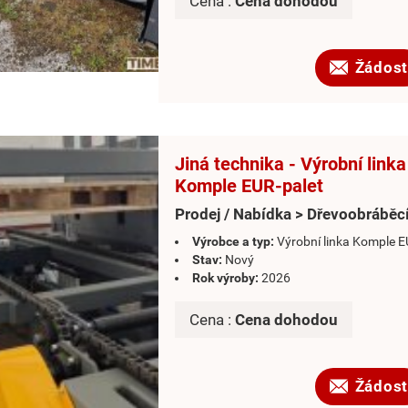
Cena :
Cena dohodou
Žádost
Jiná technika - Výrobní linka
Komple EUR-palet
Prodej / Nabídka > Dřevoobráběcí
Výrobce a typ:
Výrobní linka Komple E
Stav:
Nový
Rok výroby:
2026
Cena :
Cena dohodou
Žádost