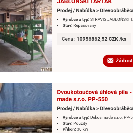
JABŁOŃSKI TARTAK
Prodej / Nabídka > Dřevoobráběcí
Výrobce a typ:
STRAVIS JABŁOŃSKI 
Stav:
Repasovaný
Cena :
10956862,52 CZK /ks
Žádost
Dvoukotoučová úhlová pila 
made s.r.o. PP-550
Prodej / Nabídka > Dřevoobráběcí
Výrobce a typ:
Dekos made s.r.o. PP-
Stav:
Použitý
Příkon:
30 kW