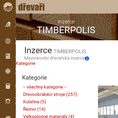
Inzerce
Inzerce
TIMBERPOLIS
Řádková inzerce
Inzerce
Mezinárodní inzerce
Inzerce
TIMBERPOLIS
Aktuality / Články
Mezinárodní dřevařská inzerce
Kategorie
OPTI-TIMB
Pořezová schémata
Kategorie
Dřevařské kalkulačky
-- všechny kategorie --
Dřevoobráběcí stroje (257)
WoodProfi
Kulatina (5)
Objem dřeva s AI
Řezivo (14)
Záznamník
Velkoplošné materiály (4)