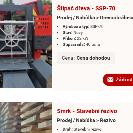
Štípač dřeva - SSP-70
Prodej / Nabídka > Dřevoobráběcí
Výrobce a typ:
SSP-70
Stav:
Nový
Příkon:
22 kW
Štípací síla:
40 tuna
Cena :
Cena dohodou
Žádost
Smrk - Stavební řezivo
Prodej / Nabídka > Řezivo
Druh:
Stavební řezivo