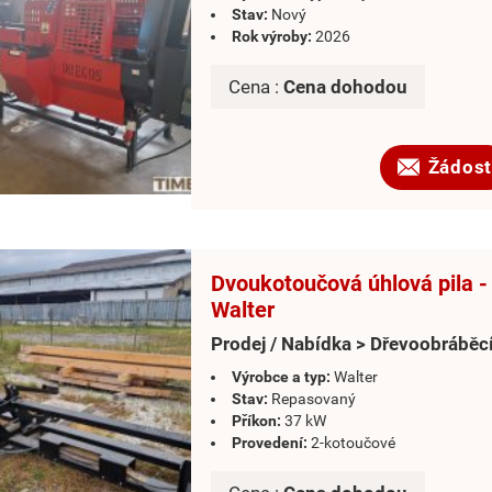
Stav:
Nový
Rok výroby:
2026
Cena :
Cena dohodou
Žádost
Dvoukotoučová úhlová pila -
Walter
Prodej / Nabídka > Dřevoobráběcí
Výrobce a typ:
Walter
Stav:
Repasovaný
Příkon:
37 kW
Provedení:
2-kotoučové