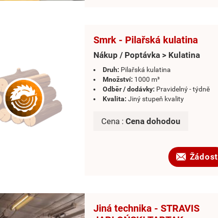
Smrk - Pilařská kulatina
Nákup / Poptávka > Kulatina
Druh:
Pilařská kulatina
Množství:
1000 m³
Odběr / dodávky:
Pravidelný - týdně
Kvalita:
Jiný stupeň kvality
Cena :
Cena dohodou
Žádost
Jiná technika - STRAVIS