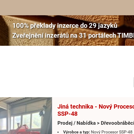
100% překlady inzerce do 29 jazyků
Zveřejnění inzerátů na 31 portálech TI
Jiná technika - Nový Proces
SSP-48
Prodej / Nabídka > Dřevoobráběcí
Výrobce a typ:
Nový Procesor SSP-48