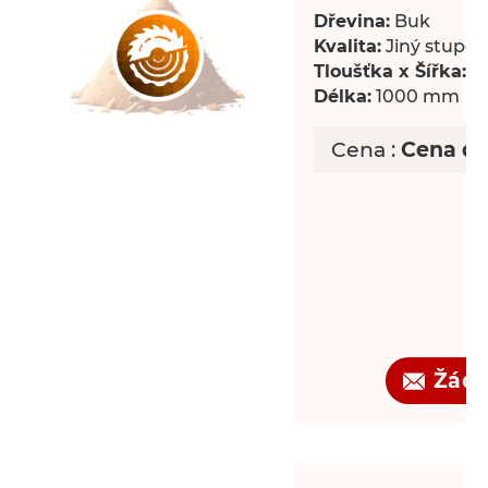
Dřevina:
Buk
Kvalita:
Jiný stupeň 
Tloušťka x Šířka:
18
Délka:
1000 mm
Cena :
Cena d
Žádo