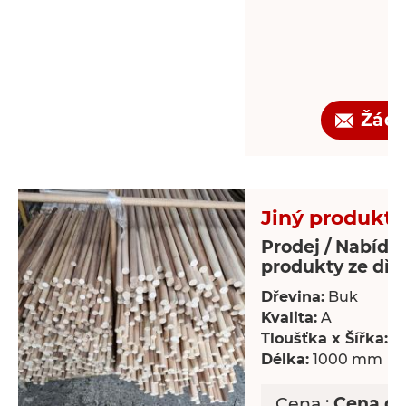
Žádo
Jiný produkt 
Prodej / Nabídka
produkty ze dře
Dřevina:
Buk
Kvalita:
A
Tloušťka x Šířka:
18
Délka:
1000 mm
Cena :
Cena d