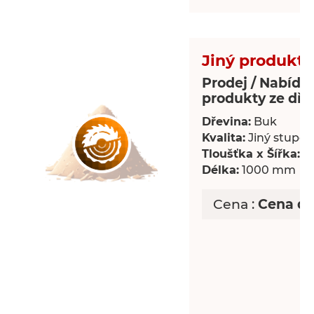
Jiný produkt 
Prodej / Nabídka
produkty ze dře
Dřevina:
Buk
Kvalita:
Jiný stupeň 
Tloušťka x Šířka:
18
Délka:
1000 mm
Cena :
Cena d