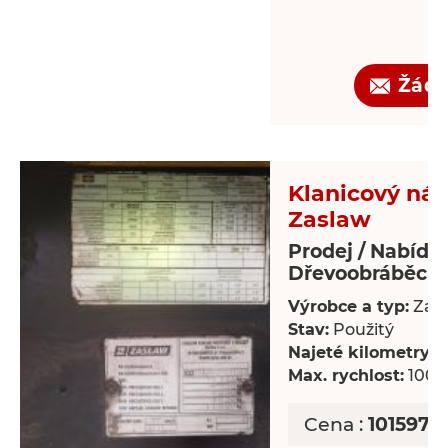
Žádo
Klanicový náv
Zaslaw
Prodej / Nabídk
Dřevoobráběcí s
Výrobce a typ:
Zas
Stav:
Použitý
Najeté kilometry:
8
Max. rychlost:
100 
Cena :
101597,