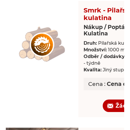
Smrk - Pilařs
kulatina
Nákup / Poptáv
Kulatina
Druh:
Pilařská kula
Množství:
1000 m³
Odběr / dodávky:
P
- týdně
Kvalita:
Jiný stupeň 
Cena :
Cena d
Žádo