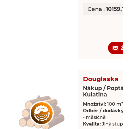
Cena :
10159,7
Žá
Douglaska
Nákup / Poptáv
Kulatina
Množství:
100 m³
Odběr / dodávky:
P
- měsíčně
Kvalita:
Jiný stupeň 