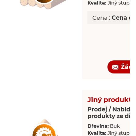
Kvalita:
Jiný stupeň 
Cena :
Cena d
Žádo
Jiný produkt 
Prodej / Nabídka
produkty ze dře
Dřevina:
Buk
Kvalita:
Jiný stupeň 