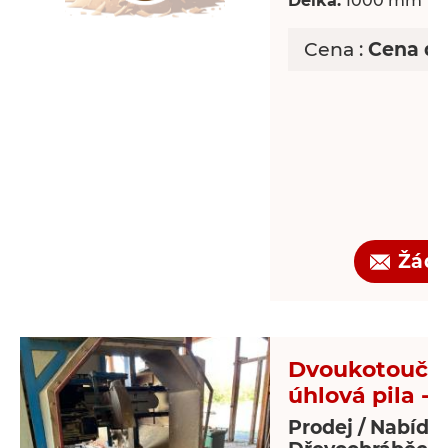
Délka:
1000 mm
Cena :
Cena d
Žádo
Dvoukotoučo
úhlová pila - 
Prodej / Nabídk