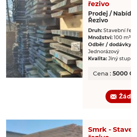
řezivo
Prodej / Nabídk
Řezivo
Druh:
Stavební řezi
Množství:
100 m³
Odběr / dodávky:
Jednorázový
Kvalita:
Jiný stupeň 
Cena :
5000 CZ
Žádo
Smrk - Staveb