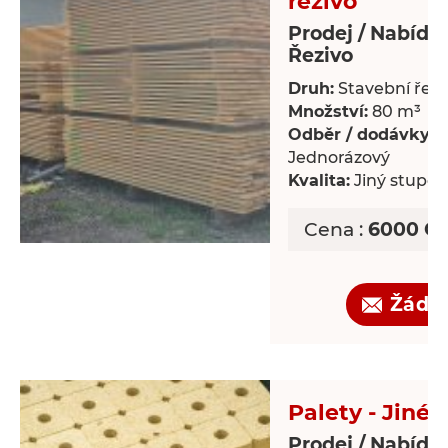
řezivo
Prodej / Nabídk
Řezivo
Druh:
Stavební řezi
Množství:
80 m³
Odběr / dodávky:
Jednorázový
Kvalita:
Jiný stupeň 
Cena :
6000 CZ
Žádo
Palety - Jiné
Prodej / Nabídka