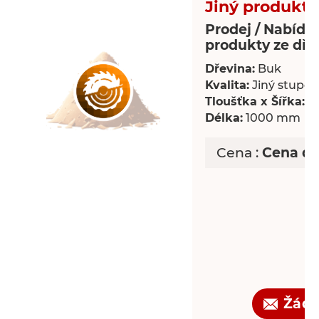
Jiný produkt 
Prodej / Nabídka
produkty ze dře
Dřevina:
Buk
Kvalita:
Jiný stupeň 
Tloušťka x Šířka:
18
Délka:
1000 mm
Cena :
Cena d
Žádo