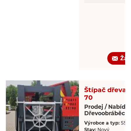
Žád
Štípač dřeva -
70
Prodej / Nabídk
Dřevoobráběcí s
Výrobce a typ:
SSP
Stav:
Nový