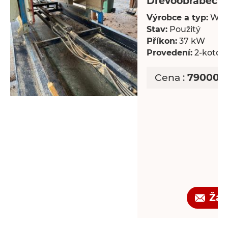
Dřevoobráběcí s
Výrobce a typ:
Wal
Stav:
Použitý
Příkon:
37 kW
Provedení:
2-kotou
Cena :
790000 
Žád