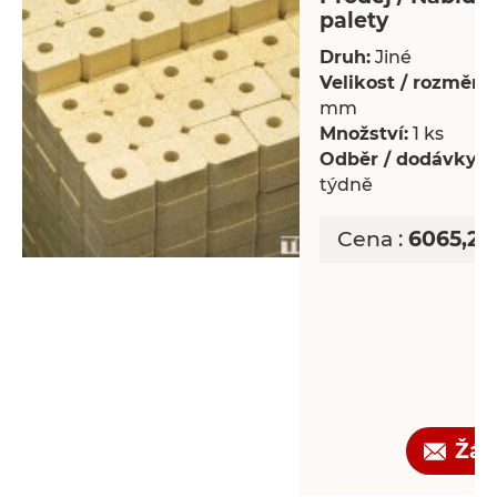
palety
Druh:
Jiné
Velikost / rozměry:
mm
Množství:
1 ks
Odběr / dodávky:
P
týdně
Cena :
6065,25
Žád