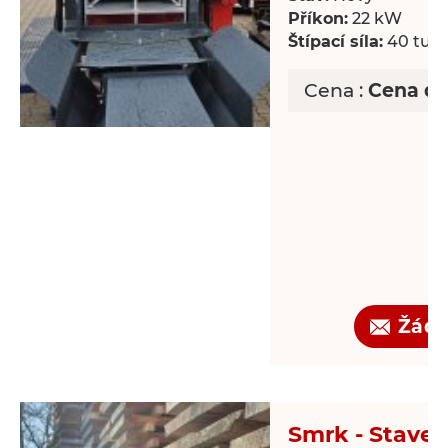
Příkon:
22 kW
Štípací síla:
40 tun
Cena :
Cena d
Žádo
Smrk - Staveb