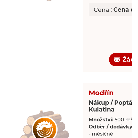
Cena :
Cena d
Žádo
Modřín
Nákup / Poptáv
Kulatina
Množství:
500 m³
Odběr / dodávky:
P
- měsíčně