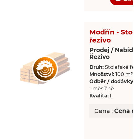
Modřín - Stol
řezivo
Prodej / Nabídk
Řezivo
Druh:
Stolařské řez
Množství:
100 m³
Odběr / dodávky:
P
- měsíčně
Kvalita:
I.
Cena :
Cena d