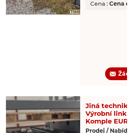
Cena :
Cena d
Žádo
Jiná technika 
Výrobní linka
Komple EUR-p
Prodej / Nabídk