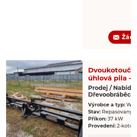
Žádo
Dvoukotoučo
úhlová pila - 
Prodej / Nabídk
Dřevoobráběcí s
Výrobce a typ:
Wal
Stav:
Repasovaný
Příkon:
37 kW
Provedení:
2-kotou