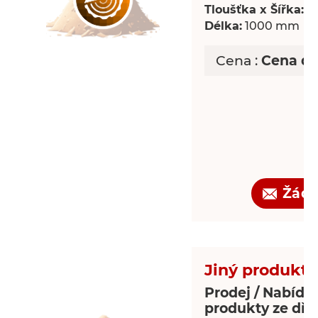
Tloušťka x Šířka:
18
Délka:
1000 mm
Cena :
Cena d
Žádo
Jiný produkt 
Prodej / Nabídka
produkty ze dře