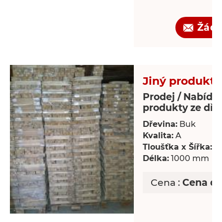
Žádo
Jiný produkt 
Prodej / Nabídka
produkty ze dře
Dřevina:
Buk
Kvalita:
A
Tloušťka x Šířka:
18
Délka:
1000 mm
Cena :
Cena d