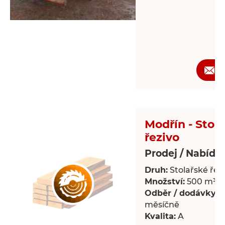
Ž
Modřín - Stol
řezivo
Prodej / Nabídk
Druh:
Stolařské řez
Množství:
500 m³
Odběr / dodávky:
P
měsíčně
Kvalita:
A