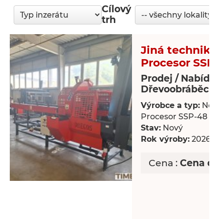
Cílový
trh
Jiná technika
Procesor SSP
Prodej / Nabídk
Dřevoobráběcí s
Výrobce a typ:
Nov
Procesor SSP-48
Stav:
Nový
Rok výroby:
2026
Cena :
Cena d