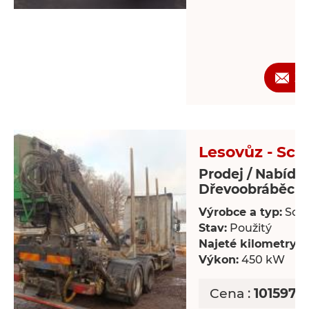
Ž
Lesovůz - Sca
Prodej / Nabídk
Dřevoobráběcí s
Výrobce a typ:
Scan
Stav:
Použitý
Najeté kilometry:
8
Výkon:
450 kW
Cena :
1015978