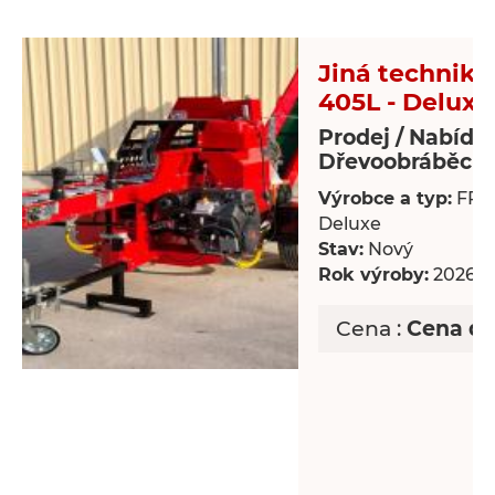
Jiná technika 
405L - Deluxe
Prodej / Nabídk
Dřevoobráběcí s
Výrobce a typ:
FP-4
Deluxe
Stav:
Nový
Rok výroby:
2026
Cena :
Cena d