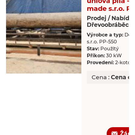
úhlová pila -
made s.r.o. P
Prodej / Nabídk
Dřevoobráběcí s
Výrobce a typ:
Dek
s.r.o. PP-550
Stav:
Použitý
Příkon:
30 kW
Provedení:
2-kotou
Cena :
Cena d
Žádo