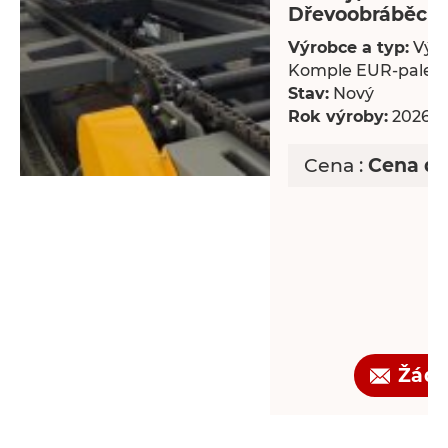
Dřevoobráběcí s
Výrobce a typ:
Výro
Komple EUR-palet
Stav:
Nový
Rok výroby:
2026
Cena :
Cena d
Žádo