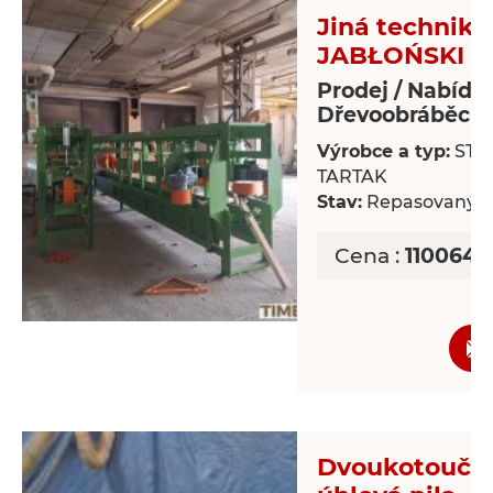
Jiná technika
JABŁOŃSKI T
Prodej / Nabídk
Dřevoobráběcí s
Výrobce a typ:
STR
TARTAK
Stav:
Repasovaný
Cena :
1100643
Dvoukotoučo