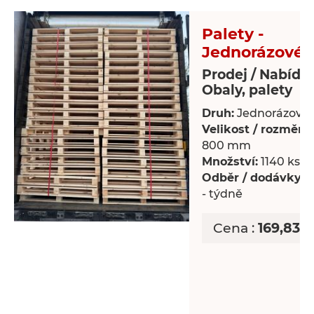
Palety -
Jednorázové 
Prodej / Nabídk
Obaly, palety
Druh:
Jednorázové 
Velikost / rozměry:
800 mm
Množství:
1140 ks
Odběr / dodávky:
P
- týdně
Cena :
169,83 