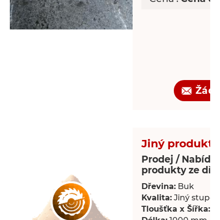
Žádo
Jiný produkt 
Prodej / Nabídka
produkty ze dře
Dřevina:
Buk
Kvalita:
Jiný stupeň 
Tloušťka x Šířka:
18