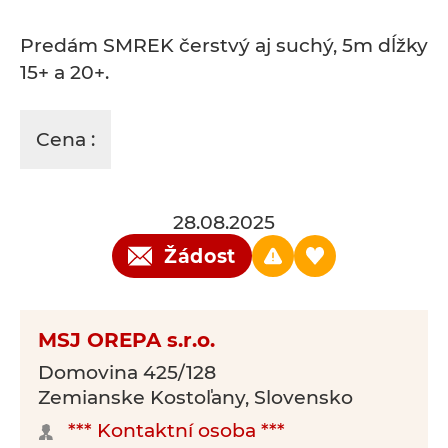
Predám SMREK čerstvý aj suchý, 5m dĺžky
15+ a 20+.
Cena :
28.08.2025
Žádost
MSJ OREPA s.r.o.
Domovina 425/128
Zemianske Kostoľany, Slovensko
*** Kontaktní osoba ***