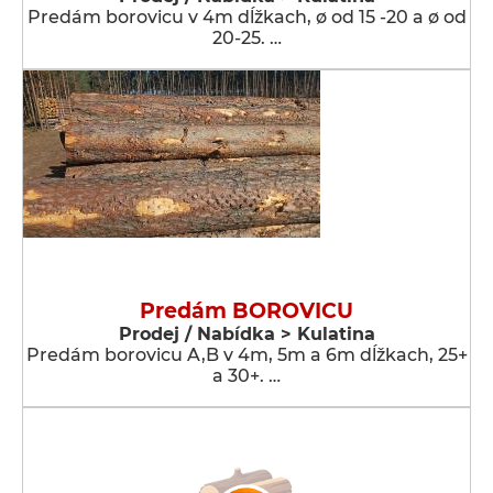
Predám borovicu v 4m dĺžkach, ø od 15 -20 a ø od
20-25. …
Predám BOROVICU
Prodej / Nabídka > Kulatina
Predám borovicu A,B v 4m, 5m a 6m dĺžkach, 25+
a 30+. …