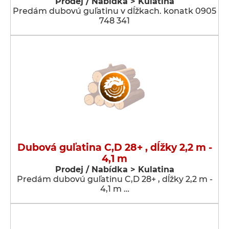
Prodej / Nabídka > Kulatina
Predám dubovú guľatinu v dĺžkach. konatk 0905
748 341
Dubová guľatina C,D 28+ , dĺžky 2,2 m -
4,1 m
Prodej / Nabídka > Kulatina
Predám dubovú guľatinu C,D 28+ , dĺžky 2,2 m -
4,1 m …