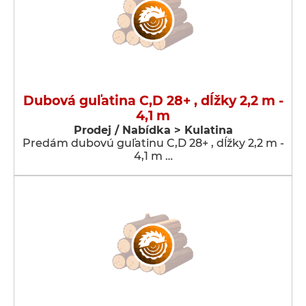
Dubová guľatina C,D 28+ , dĺžky 2,2 m -
4,1 m
Prodej / Nabídka > Kulatina
Predám dubovú guľatinu C,D 28+ , dĺžky 2,2 m -
4,1 m …