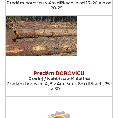
Predám borovicu v 4m dĺžkach, ø od 15 -20 a ø od
20-25. …
Predám BOROVICU
Prodej / Nabídka > Kulatina
Predám borovicu A,B v 4m, 5m a 6m dĺžkach, 25+
a 30+. …