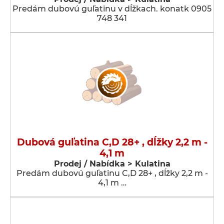
Predám dubovú guľatinu v dĺžkach. konatk 0905
748 341
Dubová guľatina C,D 28+ , dĺžky 2,2 m -
4,1 m
Prodej / Nabídka > Kulatina
Predám dubovú guľatinu C,D 28+ , dĺžky 2,2 m -
4,1 m …