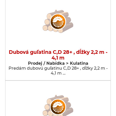
Dubová guľatina C,D 28+ , dĺžky 2,2 m -
4,1 m
Prodej / Nabídka > Kulatina
Predám dubovú guľatinu C,D 28+ , dĺžky 2,2 m -
4,1 m …