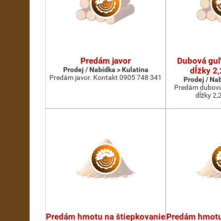
Predám javor
Dubová guľa
Prodej / Nabídka > Kulatina
dĺžky 2,
Predám javor. Kontakt 0905 748 341
Prodej / Na
Predám dubovú 
dĺžky 2,
Predám hmotu na štiepkovanie
Predám hmotu