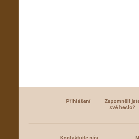
Přihlášení
Zapomněli jst
své heslo?
Kontaktujte nás
N