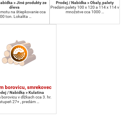
Nabídka > Jiné produkty ze
Prodej / Nabídka > Obaly, palety
dřeva
Predám palety 100 x 120 a 114 x 114 v
motu na štiepkovanie cca
množstve cca 1000 …
00 ton. Lokalita …
m borovicu, smrekovec
dej / Nabídka > Kulatina
borovicu v dĺžkach cca 3. hr.
stupeň 27+ , predám …