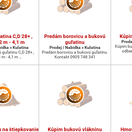
tina C,D 28+ ,
Predám borovicu a bukovú
Kúpi
2 m - 4,1 m
guľatinu
Prode
Kúpim bu
bídka > Kulatina
Prodej / Nabídka > Kulatina
odber
guľatinu C,D 28+ ,
Predám borovicu a bukovú guľatinu.
2 m - 4,1 m …
Kontakt 0905 748 341
 na štiepkovanie
Kúpim bukovú vlákninu
Hmot