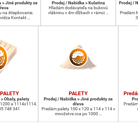
a > Jiné produkty ze
Prodej / Nabídka > Kulatina
Prodej / 
řeva
Hľadám dodávateľa na bukovú
na štiepkovanie.
vlákninu v 4m dĺžkach v rámci …
Predám h
evidza Kontakt …
3
PALETY
PALETY
Predá
 > Obaly, palety
Prodej / Nabídka > Jiné produkty ze
Pro
x1200 a 1114x1114.
dřeva
Predám 
05 748 341
Predám palety 100 x 120 a 114 x 114 v
množstve cca po 1000 …