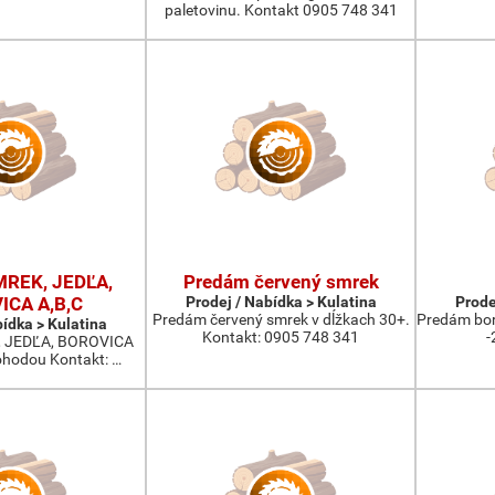
paletovinu. Kontakt 0905 748 341
MREK, JEDĽA,
Predám červený smrek
ICA A,B,C
Prodej / Nabídka > Kulatina
Prode
Predám červený smrek v dĺžkach 30+.
Predám bor
bídka > Kulatina
Kontakt: 0905 748 341
-
 JEDĽA, BOROVICA
ohodou Kontakt: …