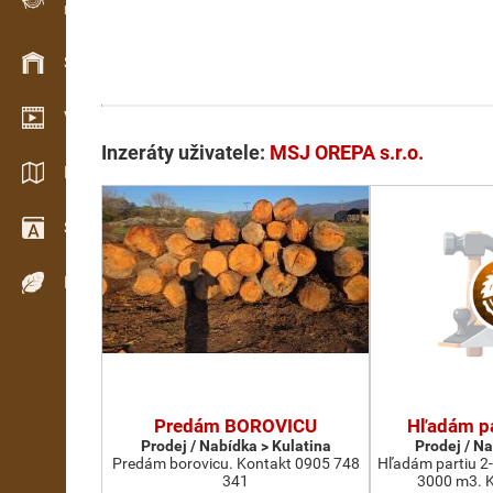
Evidence dřeva v terénu
Skladové hospodářství
Video showroom
Inzeráty uživatele:
MSJ OREPA s.r.o.
Katalogy / Brožury
Slovník
Dřeviny
Predám BOROVICU
Hľadám pa
Prodej / Nabídka > Kulatina
Prodej / N
Predám borovicu. Kontakt 0905 748
Hľadám partiu 2-
341
3000 m3. K