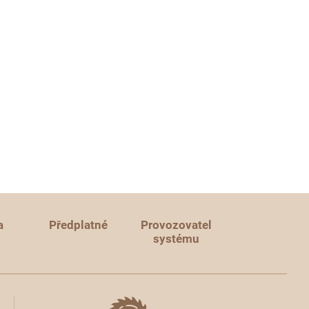
a
Předplatné
Provozovatel
systému