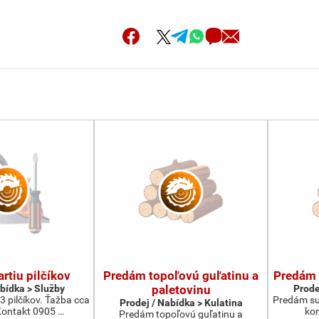
rtiu pilčíkov
Predám topoľovú guľatinu a
Predám 
abídka > Služby
paletovinu
Prode
3 pilčíkov. Ťažba cca
Predám su
Prodej / Nabídka > Kulatina
ontakt 0905 …
kon
Predám topoľovú guľatinu a