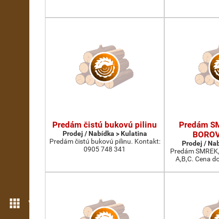
Predám čistú bukovú pilinu
Predám S
Prodej / Nabídka > Kulatina
BOROV
Predám čistú bukovú pilinu. Kontakt:
Prodej / Na
0905 748 341
Predám SMREK,
A,B,C. Cena d
Více možností