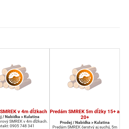
SMREK v 4m dĺžkach
Predám SMREK 5m dĺžky 15+ a
j / Nabídka > Kulatina
20+
rový SMREK v 4m dĺžkach.
Prodej / Nabídka > Kulatina
takt: 0905 748 341
Predám SMREK čerstvý aj suchý, 5m