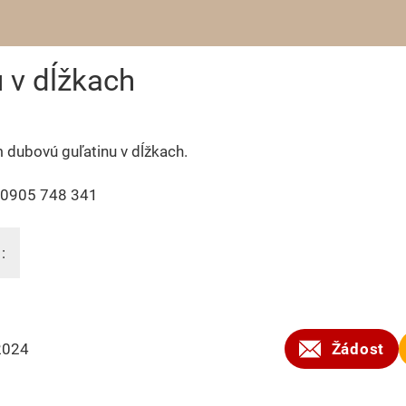
 v dĺžkach
dubovú guľatinu v dĺžkach.
 0905 748 341
:
2024
Žádost