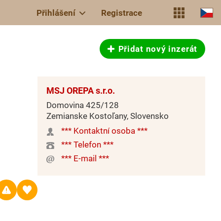
Přihlášení
Registrace
Přidat nový inzerát
MSJ OREPA s.r.o.
Domovina 425/128
Zemianske Kostoľany, Slovensko
*** Kontaktní osoba ***
*** Telefon ***
*** E-mail ***