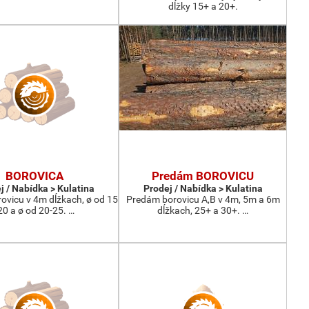
dĺžky 15+ a 20+.
BOROVICA
Predám BOROVICU
j / Nabídka > Kulatina
Prodej / Nabídka > Kulatina
ovicu v 4m dĺžkach, ø od 15
Predám borovicu A,B v 4m, 5m a 6m
20 a ø od 20-25. …
dĺžkach, 25+ a 30+. …