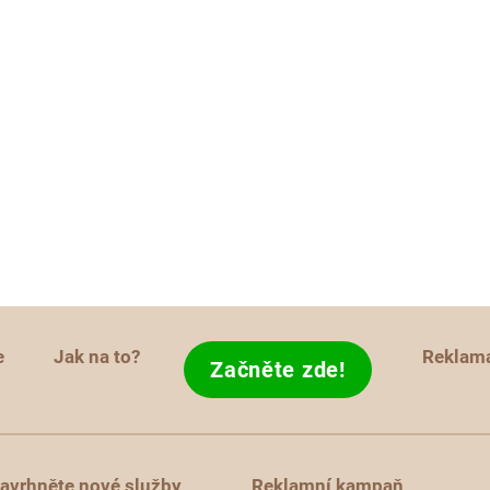
e
Jak na to?
Reklam
Začněte zde!
avrhněte nové služby
Reklamní kampaň