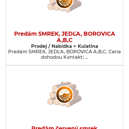
Predám SMREK, JEDĽA, BOROVICA
A,B,C
Prodej / Nabídka > Kulatina
Predám SMREK, JEDĽA, BOROVICA A,B,C. Cena
dohodou Kontakt: …
Predám červený smrek