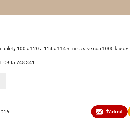
 palety 100 x 120 a 114 x 114 v množstve cca 1000 kusov.
t: 0905 748 341
:
2016
Žádost