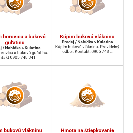
 borovicu a bukovú
Kúpim bukovú vlákninu
guľatinu
Prodej / Nabídka > Kulatina
Kúpim bukovú vlákninu. Pravidelný
j / Nabídka > Kulatina
odber. Kontakt: 0905 748 …
rovicu a bukovú guľatinu.
ntakt 0905 748 341
m bukovú vlákninu
Hmota na štiepkovanie