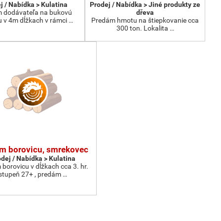
j / Nabídka > Kulatina
Prodej / Nabídka > Jiné produkty ze
 dodávateľa na bukovú
dřeva
u v 4m dĺžkach v rámci …
Predám hmotu na štiepkovanie cca
300 ton. Lokalita …
m borovicu, smrekovec
dej / Nabídka > Kulatina
borovicu v dĺžkach cca 3. hr.
stupeň 27+ , predám …