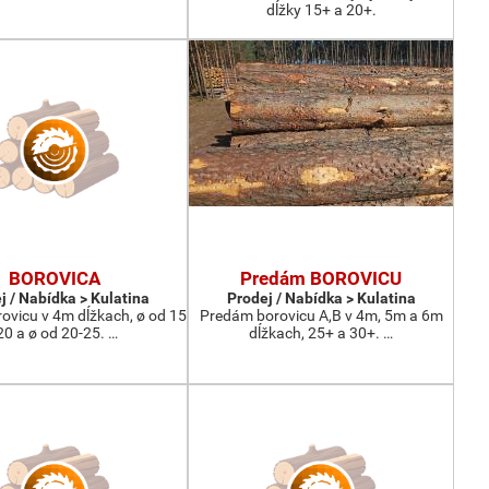
dĺžky 15+ a 20+.
BOROVICA
Predám BOROVICU
j / Nabídka > Kulatina
Prodej / Nabídka > Kulatina
ovicu v 4m dĺžkach, ø od 15
Predám borovicu A,B v 4m, 5m a 6m
20 a ø od 20-25. …
dĺžkach, 25+ a 30+. …