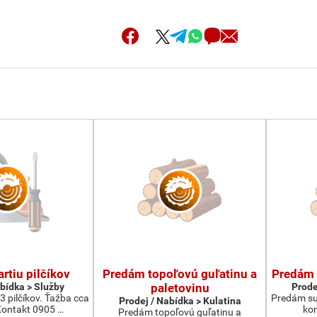
rtiu pilčíkov
Predám topoľovú guľatinu a
Predám 
abídka > Služby
paletovinu
Prode
3 pilčíkov. Ťažba cca
Predám su
Prodej / Nabídka > Kulatina
ontakt 0905 …
kon
Predám topoľovú guľatinu a