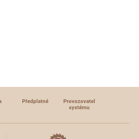
a
Předplatné
Provozovatel
systému