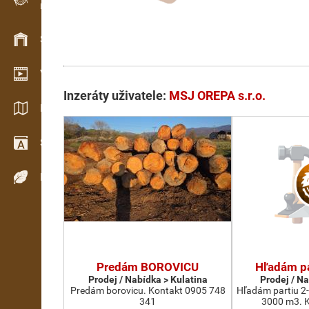
Evidence dřeva v terénu
Skladové hospodářství
Video showroom
Inzeráty uživatele:
MSJ OREPA s.r.o.
Katalogy / Brožury
Slovník
Dřeviny
Predám BOROVICU
Hľadám pa
Prodej / Nabídka > Kulatina
Prodej / N
Predám borovicu. Kontakt 0905 748
Hľadám partiu 2-
341
3000 m3. K