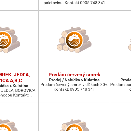
paletovinu. Kontakt 0905 748 341
MREK, JEDĽA,
Predám červený smrek
ICA A,B,C
Prodej / Nabídka > Kulatina
Prode
Predám červený smrek v dĺžkach 30+.
Predám bor
bídka > Kulatina
Kontakt: 0905 748 341
-
 JEDĽA, BOROVICA
ohodou Kontakt: …