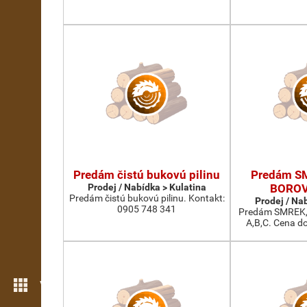
Predám čistú bukovú pilinu
Predám S
Prodej / Nabídka > Kulatina
BOROV
Predám čistú bukovú pilinu. Kontakt:
Prodej / Na
0905 748 341
Predám SMREK,
A,B,C. Cena d
Více možností