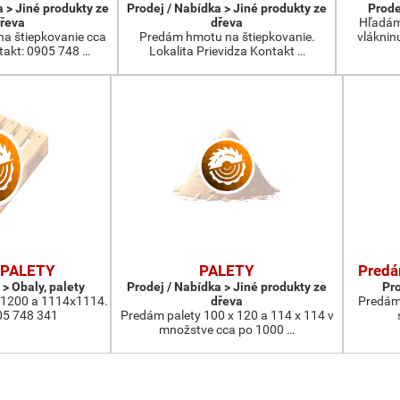
a > Jiné produkty ze
Prodej / Nabídka > Jiné produkty ze
Prode
řeva
dřeva
Hľadám
a štiepkovanie cca
Predám hmotu na štiepkovanie.
vláknin
takt: 0905 748 …
Lokalita Prievidza Kontakt …
PALETY
PALETY
Predá
 > Obaly, palety
Prodej / Nabídka > Jiné produkty ze
Pro
x1200 a 1114x1114.
dřeva
Predám 
05 748 341
Predám palety 100 x 120 a 114 x 114 v
množstve cca po 1000 …