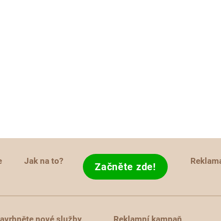
e
Jak na to?
Reklam
Začněte zde!
avrhněte nové služby
Reklamní kampaň