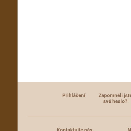
Přihlášení
Zapomněli jst
své heslo?
Kontaktujte nás
N