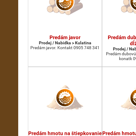
Predám javor
Predám dub
Prodej / Nabídka > Kulatina
dĺ
Predám javor. Kontakt 0905 748 341
Prodej / Na
Predám dubovú 
konatk 0
Predám hmotu na štiepkovanie
Predám hmotu