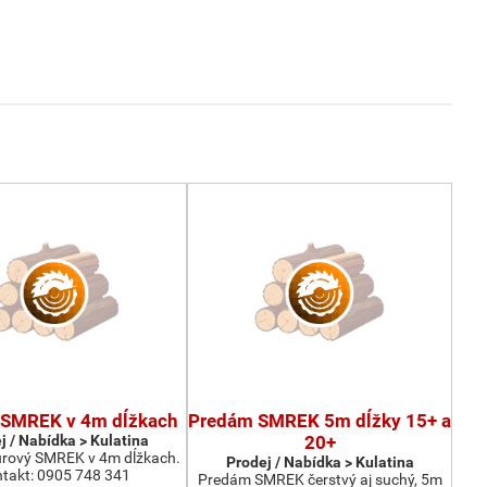
SMREK v 4m dĺžkach
Predám SMREK 5m dĺžky 15+ a
j / Nabídka > Kulatina
20+
rový SMREK v 4m dĺžkach.
Prodej / Nabídka > Kulatina
takt: 0905 748 341
Predám SMREK čerstvý aj suchý, 5m