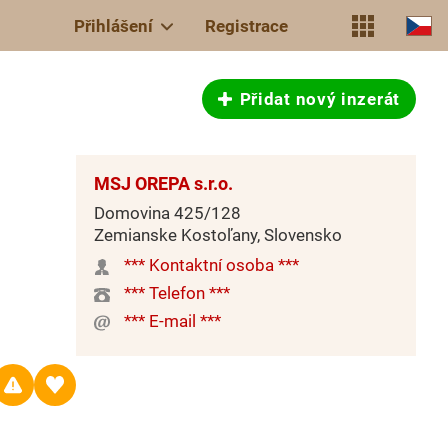
Přihlášení
Registrace
Přidat nový inzerát
MSJ OREPA s.r.o.
Domovina 425/128
Zemianske Kostoľany, Slovensko
*** Kontaktní osoba ***
*** Telefon ***
*** E-mail ***