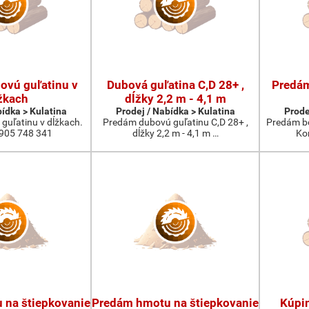
ovú guľatinu v
Dubová guľatina C,D 28+ ,
Predám
žkach
dĺžky 2,2 m - 4,1 m
bídka > Kulatina
Prodej / Nabídka > Kulatina
Prode
guľatinu v dĺžkach.
Predám dubovú guľatinu C,D 28+ ,
Predám bo
905 748 341
dĺžky 2,2 m - 4,1 m …
Ko
 na štiepkovanie
Predám hmotu na štiepkovanie
Kúpi