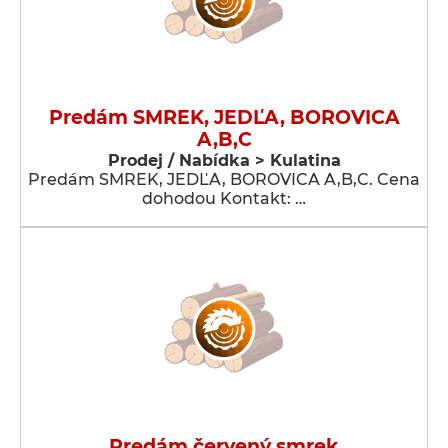
Predám SMREK, JEDĽA, BOROVICA
A,B,C
Prodej / Nabídka > Kulatina
Predám SMREK, JEDĽA, BOROVICA A,B,C. Cena
dohodou Kontakt: …
Predám červený smrek