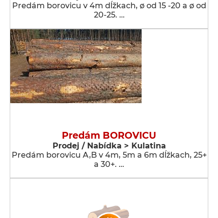
Predám borovicu v 4m dĺžkach, ø od 15 -20 a ø od
20-25. …
Predám BOROVICU
Prodej / Nabídka > Kulatina
Predám borovicu A,B v 4m, 5m a 6m dĺžkach, 25+
a 30+. …