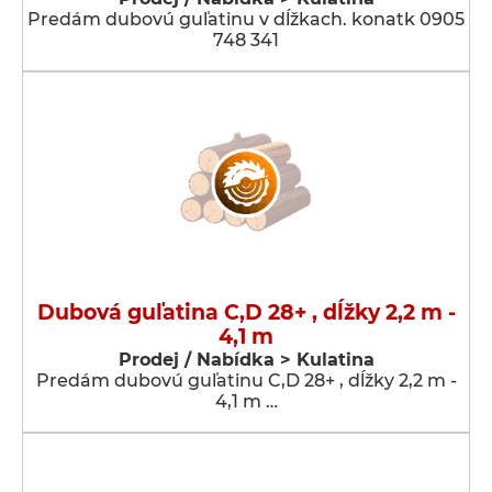
Predám dubovú guľatinu v dĺžkach. konatk 0905
748 341
Dubová guľatina C,D 28+ , dĺžky 2,2 m -
4,1 m
Prodej / Nabídka > Kulatina
Predám dubovú guľatinu C,D 28+ , dĺžky 2,2 m -
4,1 m …