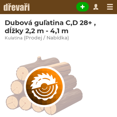
Dubová guľatina C,D 28+ ,
dĺžky 2,2 m - 4,1 m
(Prodej / Nabídka)
Kulatina