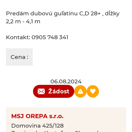
Predám dubovú guľatinu C,D 28+ , dĺžky
2,2 m - 4,1 m
Kontakt: 0905 748 341
Cena :
06.08.2024
Žádost
MSJ OREPA s.r.o.
Domovina 425/128